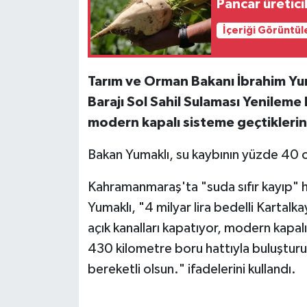
Pancar üretici
İçeriği Görüntül
Tarım ve Orman Bakanı İbrahim Yuma
Barajı Sol Sahil Sulaması Yenileme P
modern kapalı sisteme geçtiklerini 
Bakan Yumaklı, su kaybının yüzde 40 or
Kahramanmaraş'ta "suda sıfır kayıp" h
Yumaklı, "4 milyar lira bedelli Kartalka
açık kanalları kapatıyor, modern kapal
430 kilometre boru hattıyla buluşturu
bereketli olsun." ifadelerini kullandı.