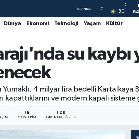
°
30
64
Dünya
Ekonomi
Teknoloji
Yaşam
Kültür
4
5
arajı'nda su kaybı
6
GR
6
enecek
umaklı, 4 milyar lira bedelli Kartalkaya B
rı kapattıklarını ve modern kapalı sisteme ge
1
18
1 DK
AŞIM
GÖSTERIM
OKUNMA SÜRESI