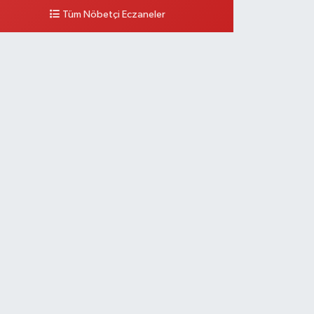
Tüm Nöbetçi Eczaneler
0 (212) 297 96 92
Yol Tarifi Al