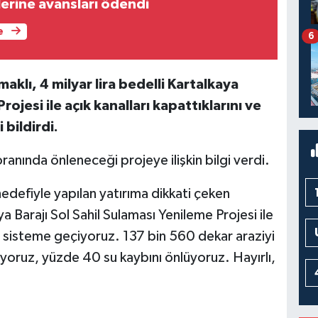
lerine avansları ödendi
e
6
klı, 4 milyar lira bedelli Kartalkaya
rojesi ile açık kanalları kapattıklarını ve
bildirdi.
anında önleneceği projeye ilişkin bilgi verdi.
edefiyle yapılan yatırıma dikkati çeken
ya Barajı Sol Sahil Sulaması Yenileme Projesi ile
ı sisteme geçiyoruz. 137 bin 560 dekar araziyi
yoruz, yüzde 40 su kaybını önlüyoruz. Hayırlı,