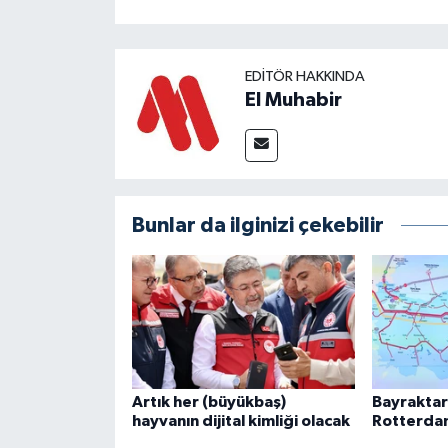
EDITÖR HAKKINDA
El Muhabir
Bunlar da ilginizi çekebilir
Artık her (büyükbaş)
Bayraktar:
hayvanın dijital kimliği olacak
Rotterdam