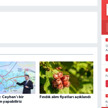
Ö
A
P
 Ceyhan'ı bir
Fındık alım fiyatları açıklandı
 yapabiliriz
K
1