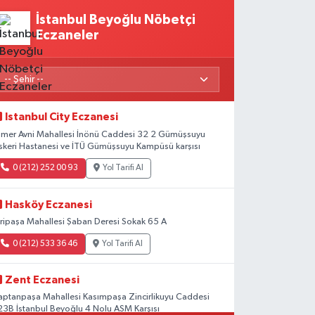
İstanbul Beyoğlu Nöbetçi
Eczaneler
Istanbul City Eczanesi
mer Avni Mahallesi İnönü Caddesi 32 2 Gümüşsuyu
skeri Hastanesi ve İTÜ Gümüşsuyu Kampüsü karşısı
0 (212) 252 00 93
Yol Tarifi Al
Hasköy Eczanesi
iripaşa Mahallesi Şaban Deresi Sokak 65 A
0 (212) 533 36 46
Yol Tarifi Al
Zent Eczanesi
aptanpaşa Mahallesi Kasımpaşa Zincirlikuyu Caddesi
23B İstanbul Beyoğlu 4 Nolu ASM Karşısı