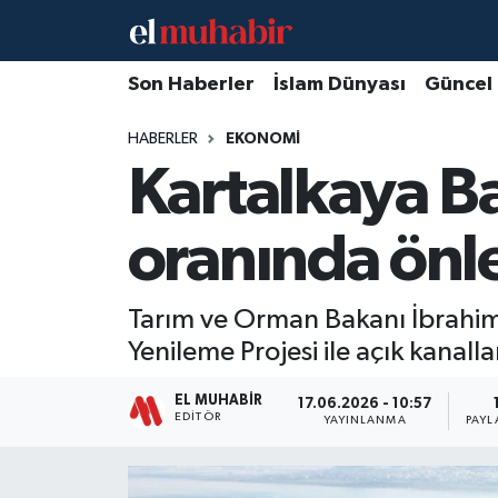
Hava Durumu
Son Haberler
İslam Dünyası
Güncel
HABERLER
EKONOMI
Trafik Durumu
Kartalkaya B
Süper Lig Puan Durumu ve Fikstür
oranında önl
Tüm Manşetler
Son Dakika Haberleri
Tarım ve Orman Bakanı İbrahim Y
Yenileme Projesi ile açık kanalla
Haber Arşivi
EL MUHABIR
17.06.2026 - 10:57
EDITÖR
YAYINLANMA
PAYL