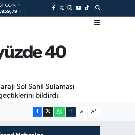
BITCOIN
.959,79
1.11
DOLAR
7,7436
0.18
EURO
5,2510
0.32
STERLİN
 yüzde 40
4,4811
0.38
AM ALTIN
660.55
0.03
BİST100
13.779
-14
arajı Sol Sahil Sulaması
çtiklerini bildirdi.
-
+
A
A