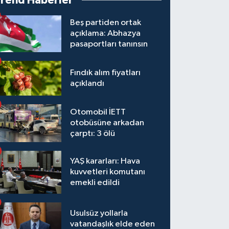
Trend Haberler
Beş partiden ortak
açıklama: Abhazya
pasaportları tanınsın
Fındık alım fiyatları
açıklandı
Otomobil İETT
otobüsüne arkadan
çarptı: 3 ölü
YAŞ kararları: Hava
kuvvetleri komutanı
emekli edildi
Usulsüz yollarla
vatandaşlık elde eden