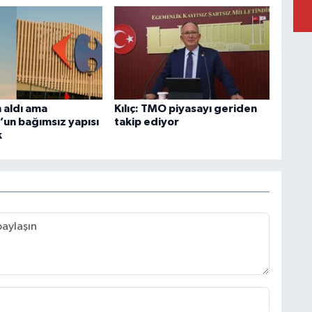
 aldı ama
Kılıç: TMO piyasayı geriden
’un bağımsız yapısı
takip ediyor
k