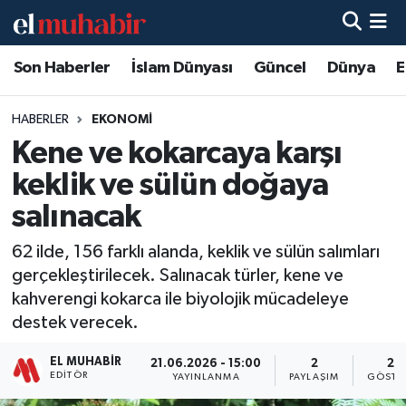
Son Haberler
İslam Dünyası
Güncel
Dünya
E
Hava Durumu
Trafik Durumu
HABERLER
EKONOMI
Kene ve kokarcaya karşı
Süper Lig Puan Durumu ve Fikstür
keklik ve sülün doğaya
Tüm Manşetler
salınacak
62 ilde, 156 farklı alanda, keklik ve sülün salımları
Son Dakika Haberleri
gerçekleştirilecek. Salınacak türler, kene ve
kahverengi kokarca ile biyolojik mücadeleye
Haber Arşivi
destek verecek.
EL MUHABIR
21.06.2026 - 15:00
2
23
EDITÖR
YAYINLANMA
PAYLAŞIM
GÖSTE