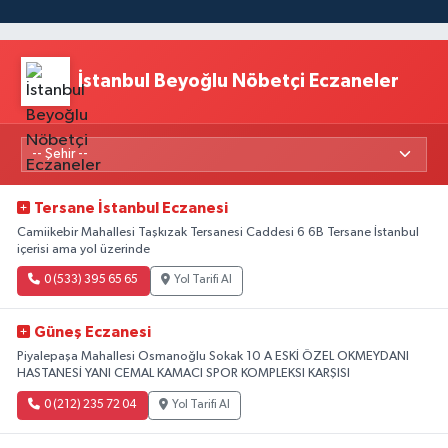
İstanbul Beyoğlu Nöbetçi Eczaneler
Tersane İstanbul Eczanesi
Camiikebir Mahallesi Taşkızak Tersanesi Caddesi 6 6B Tersane İstanbul
içerisi ama yol üzerinde
0 (533) 395 65 65
Yol Tarifi Al
Güneş Eczanesi
Piyalepaşa Mahallesi Osmanoğlu Sokak 10 A ESKİ ÖZEL OKMEYDANI
HASTANESİ YANI CEMAL KAMACI SPOR KOMPLEKSI KARŞISI
0 (212) 235 72 04
Yol Tarifi Al