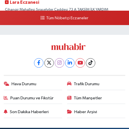
Lara Eczanesi
Cihangir Mahallesi Sıraselviler Caddesi 73 A TAKSİM İLK YARDIM
HASTANESİ KARŞISI
Tüm Nöbetçi Eczaneler
0 (212) 293 90 86
Yol Tarifi Al
Hava Durumu
Trafik Durumu
Puan Durumu ve Fikstür
Tüm Manşetler
Son Dakika Haberleri
Haber Arşivi