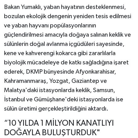
Bakan Yumaklı, yaban hayatının desteklenmesi,
bozulan ekolojik dengenin yeniden tesis edilmesi
ve yaban hayvanı popülasyonlarının
güçlendirilmesi amacıyla doğaya salınan keklik ve
sülünlerin doğal avlanma içgüdüleri sayesinde,
kene ve kahverengi kokarca gibi zararlılarla
biyolojik mücadeleye de katkı sağladığına işaret
ederek, DKMP bünyesinde Afyonkarahisar,
Kahramanmaraş, Yozgat, Gaziantep ve
Malatya'daki istasyonlarda keklik, Samsun,
İstanbul ve Gümüşhane'deki istasyonlarda ise
sülün üretimi gerçekleştirildiğini aktardı.
“10 YILDA 1 MİLYON KANATLIYI
DOĞAYLA BULUŞTURDUK"