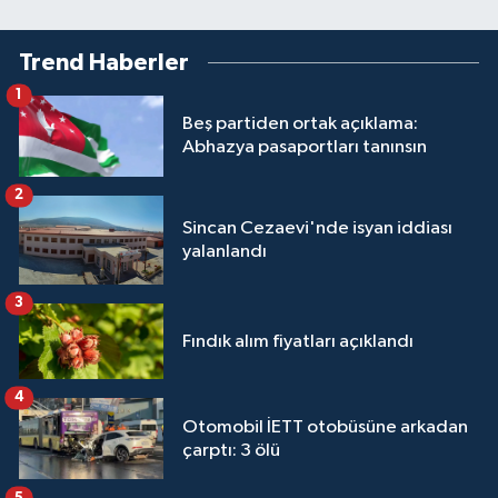
Trend Haberler
1
Beş partiden ortak açıklama:
Abhazya pasaportları tanınsın
2
Sincan Cezaevi'nde isyan iddiası
yalanlandı
3
Fındık alım fiyatları açıklandı
4
Otomobil İETT otobüsüne arkadan
çarptı: 3 ölü
5