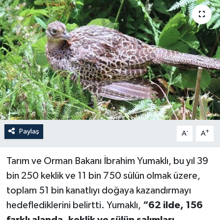
Paylaş
-
+
A
A
Tarım ve Orman Bakanı İbrahim Yumaklı, bu yıl 39
bin 250 keklik ve 11 bin 750 sülün olmak üzere,
toplam 51 bin kanatlıyı doğaya kazandırmayı
hedeflediklerini belirtti. Yumaklı,
“62 ilde, 156
farklı alanda, keklik ve sülün salımları