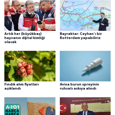
Artık her (büyükbaş)
Bayraktar: Ceyhan'ı bir
hayvanın dijital kimliği
Rotterdam yapabiliriz
olacak
Fındık alım fiyatları
Avixa burun spreyinin
açıklandı
ruhsatı askıya alındı