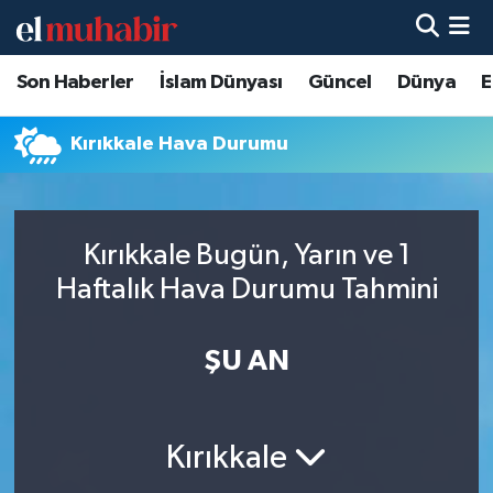
Son Haberler
İslam Dünyası
Güncel
Dünya
E
Hava Durumu
Trafik Durumu
Kırıkkale Hava Durumu
Süper Lig Puan Durumu ve Fikstür
Kırıkkale Bugün, Yarın ve 1
Tüm Manşetler
Haftalık Hava Durumu Tahmini
Son Dakika Haberleri
ŞU AN
Haber Arşivi
Kırıkkale