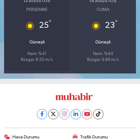
13 AĞUSTOS
14 AĞUSTOS
PERŞEMBE
CUMA
°
°
25
23
Güneşli
Güneşli
Nem: %41
Nem: %44
Rüzgar: 8.50 m/s
Rüzgar: 6.89 m/s
Hava Durumu
Trafik Durumu