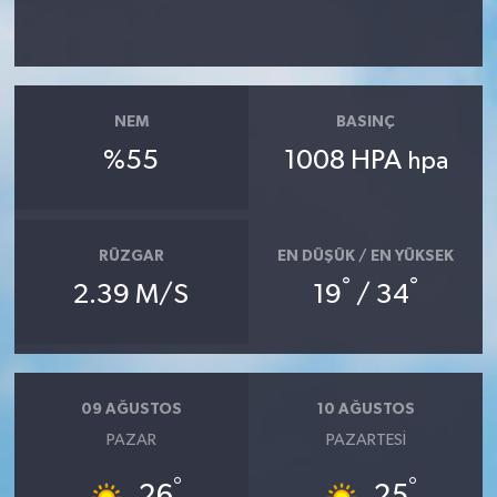
NEM
BASINÇ
%55
1008 HPA
hpa
RÜZGAR
EN DÜŞÜK / EN YÜKSEK
°
°
2.39 M/S
19
/ 34
09 AĞUSTOS
10 AĞUSTOS
PAZAR
PAZARTESI
°
°
26
25