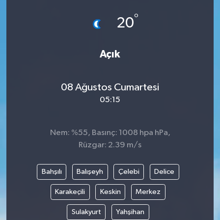
°
20
Açık
08 Ağustos Cumartesi
05:15
Nem: %55, Basınç: 1008 hpa hPa,
Rüzgar: 2.39 m/s
Bahşılı
Balışeyh
Çelebi
Delice
Karakeçili
Keskin
Merkez
Sulakyurt
Yahşihan