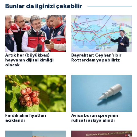
Bunlar da ilginizi çekebilir
Artık her (büyükbaş)
Bayraktar: Ceyhan'ı bir
hayvanın dijital kimliği
Rotterdam yapabiliriz
olacak
Fındık alım fiyatları
Avixa burun spreyinin
açıklandı
ruhsatı askıya alındı