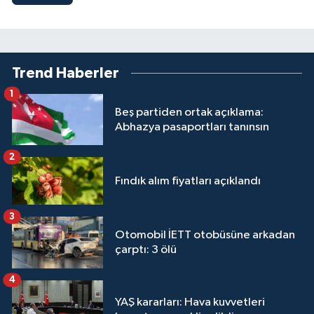
Trend Haberler
1
Beş partiden ortak açıklama:
Abhazya pasaportları tanınsın
2
Fındık alım fiyatları açıklandı
3
Otomobil İETT otobüsüne arkadan
çarptı: 3 ölü
4
YAŞ kararları: Hava kuvvetleri