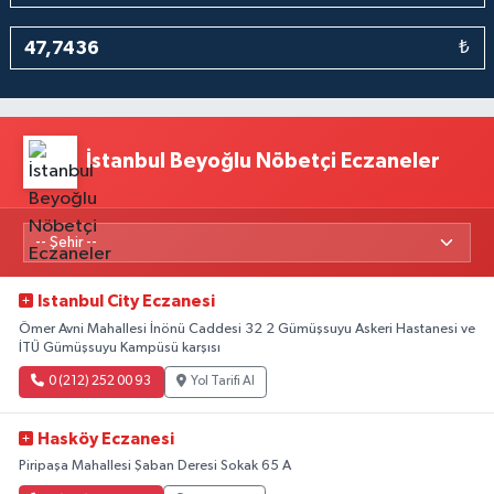
₺
İstanbul Beyoğlu Nöbetçi Eczaneler
Istanbul City Eczanesi
Ömer Avni Mahallesi İnönü Caddesi 32 2 Gümüşsuyu Askeri Hastanesi ve
İTÜ Gümüşsuyu Kampüsü karşısı
0 (212) 252 00 93
Yol Tarifi Al
Hasköy Eczanesi
Piripaşa Mahallesi Şaban Deresi Sokak 65 A