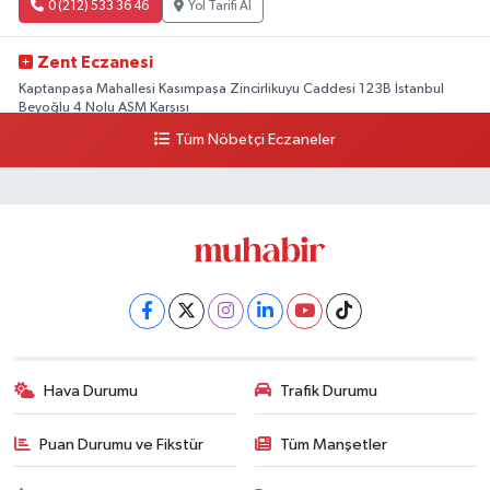
0 (212) 533 36 46
Yol Tarifi Al
Zent Eczanesi
Kaptanpaşa Mahallesi Kasımpaşa Zincirlikuyu Caddesi 123B İstanbul
Beyoğlu 4 Nolu ASM Karşısı
Tüm Nöbetçi Eczaneler
0 (212) 297 96 92
Yol Tarifi Al
Hava Durumu
Trafik Durumu
Puan Durumu ve Fikstür
Tüm Manşetler