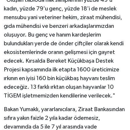
"Oluşan tabloda hak sahiplerinin yüzde 49'u
kadın, yüzde 79'u genç, yüzde 18'i de meslek
mensubu yani veteriner hekim, ziraat mühendisi,
gıda mühendisi ve benzeri arkadaşlarımızdan
oluşuyor. Bu genç ve hanım kardeşlerim
bulundukları yerde de önder çiftçiler olarak kendi
ekosistemlerinde oranın gelişmesi için gayret
edecek. Kırsalda Bereket Küçükbaşa Destek
Projesi kapsamında ilk etapta 1600 üreticimize
ırkının en iyisi 160 bin küçükbaş hayvanı teslim
edeceğiz. 13 farklı ırktan oluşan hayvanlar 10
TİGEM işletmemizden kendilerine verilecek."
Bakan Yumaklı, yararlanıcılara, Ziraat Bankasından
sıfıra yakın faizle 2 yıla kadar ödemesiz,
devamında da 5 ile 7 yıl arasında vade