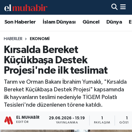
Son Haberler
İslam Dünyası
Güncel
Dünya
E
Hava Durumu
Trafik Durumu
HABERLER
EKONOMI
Kırsalda Bereket
Süper Lig Puan Durumu ve Fikstür
Küçükbaşa Destek
Tüm Manşetler
Projesi'nde ilk teslimat
Tarım ve Orman Bakanı İbrahim Yumaklı, "Kırsalda
Son Dakika Haberleri
Bereket Küçükbaşa Destek Projesi" kapsamında
ilk hayvanların teslimi nedeniyle TİGEM Polatlı
Haber Arşivi
Tesisleri'nde düzenlenen törene katıldı.
EL MUHABIR
29.06.2026 - 15:19
1
12
EDITÖR
YAYINLANMA
PAYLAŞIM
GÖSTE