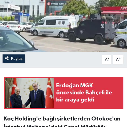
Paylaş
-
+
A
A
Erdoğan MGK
öncesinde Bahçeli ile
bir araya geldi
Koç Holding'e bağlı şirketlerden Otokoç'un