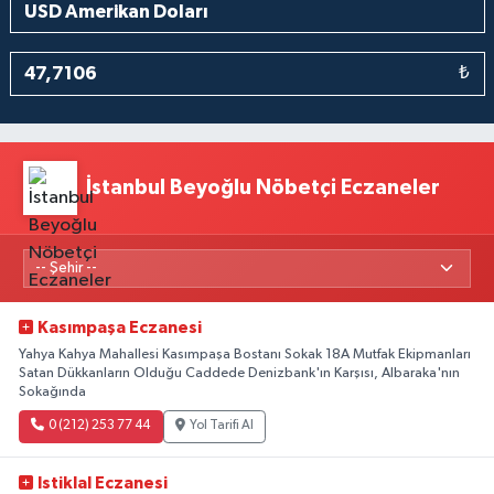
₺
İstanbul Beyoğlu Nöbetçi Eczaneler
Kasımpaşa Eczanesi
Yahya Kahya Mahallesi Kasımpaşa Bostanı Sokak 18A Mutfak Ekipmanları
Satan Dükkanların Olduğu Caddede Denizbank'ın Karşısı, Albaraka'nın
Sokağında
0 (212) 253 77 44
Yol Tarifi Al
Istiklal Eczanesi