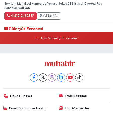
Tomtom Mahallesi Kumbaracı Yokuşu Sokak 68B İstiklal Caddesi Rus
Konsolosluğu yanı
0 (212) 243 21 15
Yol Tarifi Al
Güleryüz Eczanesi
Piripaşa Mahallesi Şaban Deresi Sokak 7 D Koç Müzesi Arkası-
Tüm Nöbetçi Eczaneler
kalaycıbahçe Meydana Doğru
0 (212) 369 95 85
Yol Tarifi Al
Hava Durumu
Trafik Durumu
Puan Durumu ve Fikstür
Tüm Manşetler