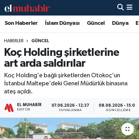
Son Haberler
İslam Dünyası
Güncel
Dünya
E
Hava Durumu
Trafik Durumu
HABERLER
GÜNCEL
Koç Holding şirketlerine
Süper Lig Puan Durumu ve Fikstür
art arda saldırılar
Tüm Manşetler
Koç Holding'e bağlı şirketlerden Otokoç'un
İstanbul Maltepe'deki Genel Müdürlük binasına
Son Dakika Haberleri
ateş açıldı.
Haber Arşivi
EL MUHABIR
07.06.2026 - 12:37
08.06.2026 - 15:09
EDITÖR
YAYINLANMA
GÜNCELLEME