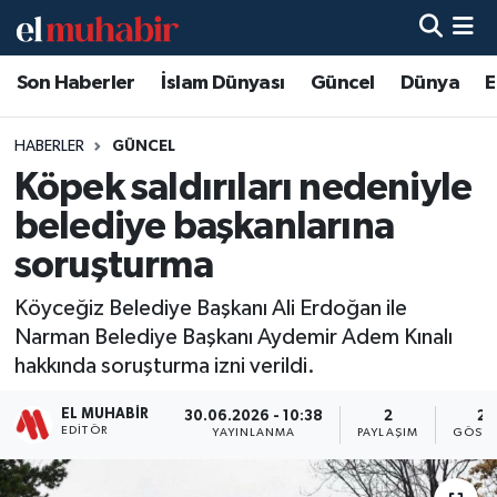
Son Haberler
İslam Dünyası
Güncel
Dünya
E
Hava Durumu
Trafik Durumu
HABERLER
GÜNCEL
Köpek saldırıları nedeniyle
Süper Lig Puan Durumu ve Fikstür
belediye başkanlarına
Tüm Manşetler
soruşturma
Köyceğiz Belediye Başkanı Ali Erdoğan ile
Son Dakika Haberleri
Narman Belediye Başkanı Aydemir Adem Kınalı
hakkında soruşturma izni verildi.
Haber Arşivi
EL MUHABIR
30.06.2026 - 10:38
2
24
EDITÖR
YAYINLANMA
PAYLAŞIM
GÖSTE