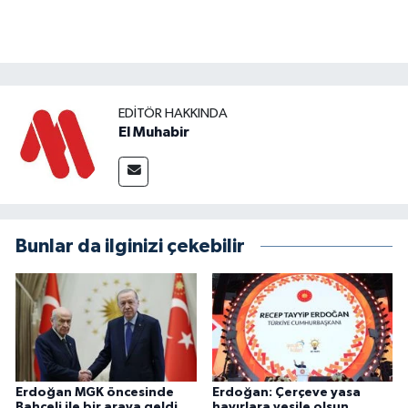
EDITÖR HAKKINDA
El Muhabir
Bunlar da ilginizi çekebilir
Erdoğan MGK öncesinde
Erdoğan: Çerçeve yasa
Bahçeli ile bir araya geldi
hayırlara vesile olsun