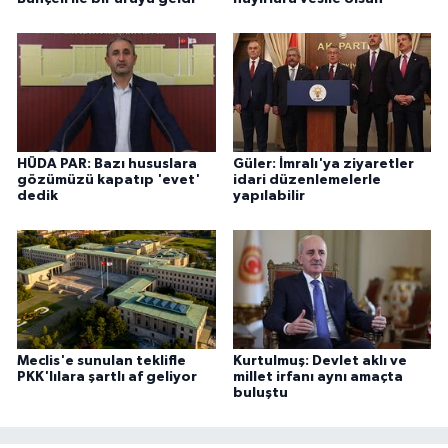
HÜDA PAR: Bazı hususlara
Güler: İmralı'ya ziyaretler
gözümüzü kapatıp 'evet'
idari düzenlemelerle
dedik
yapılabilir
Meclis'e sunulan teklifle
Kurtulmuş: Devlet aklı ve
PKK'lılara şartlı af geliyor
millet irfanı aynı amaçta
buluştu