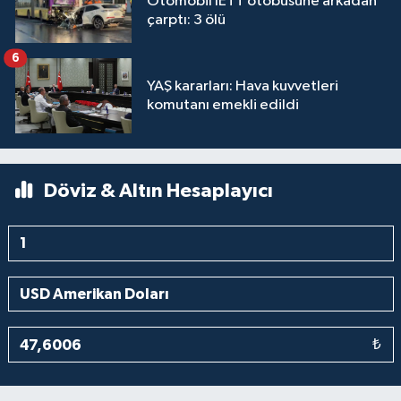
Otomobil İETT otobüsüne arkadan
çarptı: 3 ölü
6
YAŞ kararları: Hava kuvvetleri
komutanı emekli edildi
Döviz & Altın Hesaplayıcı
₺