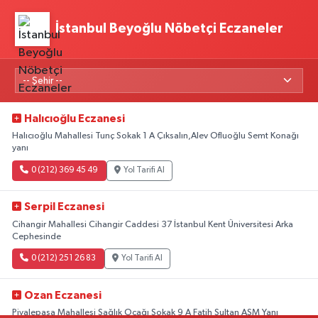
İstanbul Beyoğlu Nöbetçi Eczaneler
Halıcıoğlu Eczanesi
Halıcıoğlu Mahallesi Tunç Sokak 1 A Çıksalın,Alev Ofluoğlu Semt Konağı
yanı
0 (212) 369 45 49
Yol Tarifi Al
Serpil Eczanesi
Cihangir Mahallesi Cihangir Caddesi 37 İstanbul Kent Üniversitesi Arka
Cephesinde
0 (212) 251 26 83
Yol Tarifi Al
Ozan Eczanesi
Piyalepaşa Mahallesi Sağlık Ocağı Sokak 9 A Fatih Sultan ASM Yanı