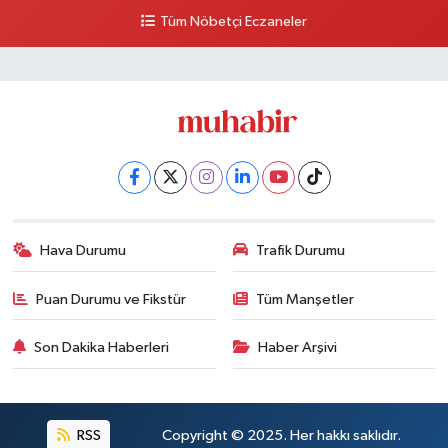
Tüm Nöbetçi Eczaneler
0 (212) 297 30 13
Yol Tarifi Al
Hava Durumu
Trafik Durumu
Puan Durumu ve Fikstür
Tüm Manşetler
Son Dakika Haberleri
Haber Arşivi
RSS
Copyright © 2025. Her hakkı saklıdır.