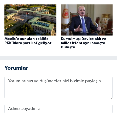
Meclis'e sunulan teklifle
Kurtulmuş: Devlet aklı ve
PKK'lılara şartlı af geliyor
millet irfanı aynı amaçta
buluştu
Yorumlar