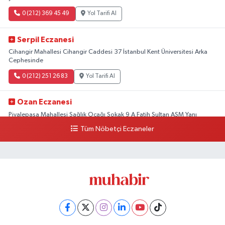
0 (212) 369 45 49
Yol Tarifi Al
Serpil Eczanesi
Cihangir Mahallesi Cihangir Caddesi 37 İstanbul Kent Üniversitesi Arka
Cephesinde
0 (212) 251 26 83
Yol Tarifi Al
Ozan Eczanesi
Piyalepaşa Mahallesi Sağlık Ocağı Sokak 9 A Fatih Sultan ASM Yanı
Tüm Nöbetçi Eczaneler
0 (212) 297 30 13
Yol Tarifi Al