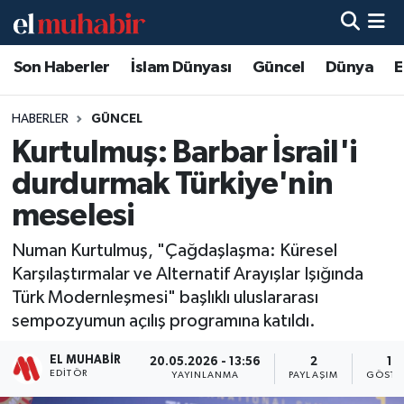
Son Haberler
İslam Dünyası
Güncel
Dünya
E
Hava Durumu
Trafik Durumu
HABERLER
GÜNCEL
Kurtulmuş: Barbar İsrail'i
Süper Lig Puan Durumu ve Fikstür
durdurmak Türkiye'nin
Tüm Manşetler
meselesi
Numan Kurtulmuş, "Çağdaşlaşma: Küresel
Son Dakika Haberleri
Karşılaştırmalar ve Alternatif Arayışlar Işığında
Türk Modernleşmesi" başlıklı uluslararası
Haber Arşivi
sempozyumun açılış programına katıldı.
EL MUHABIR
20.05.2026 - 13:56
2
12
EDITÖR
YAYINLANMA
PAYLAŞIM
GÖSTE