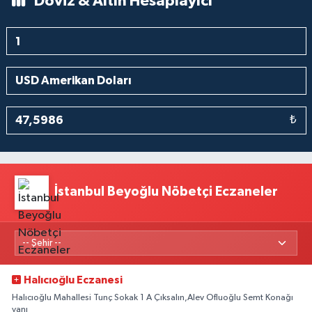
Döviz & Altın Hesaplayıcı
₺
İstanbul Beyoğlu Nöbetçi Eczaneler
Halıcıoğlu Eczanesi
Halıcıoğlu Mahallesi Tunç Sokak 1 A Çıksalın,Alev Ofluoğlu Semt Konağı
yanı