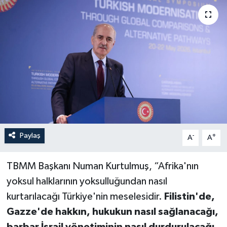
Paylaş
-
+
A
A
TBMM Başkanı Numan Kurtulmuş, “Afrika'nın
yoksul halklarının yoksulluğundan nasıl
kurtarılacağı Türkiye'nin meselesidir.
Filistin'de,
Gazze'de hakkın, hukukun nasıl sağlanacağı,
barbar İsrail yönetiminin nasıl durdurulacağı