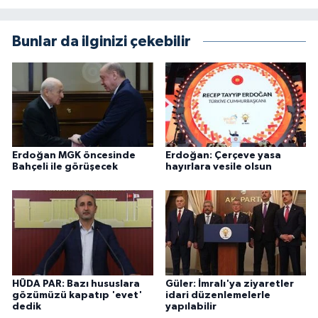
Bunlar da ilginizi çekebilir
Erdoğan MGK öncesinde
Erdoğan: Çerçeve yasa
Bahçeli ile görüşecek
hayırlara vesile olsun
HÜDA PAR: Bazı hususlara
Güler: İmralı'ya ziyaretler
gözümüzü kapatıp 'evet'
idari düzenlemelerle
dedik
yapılabilir