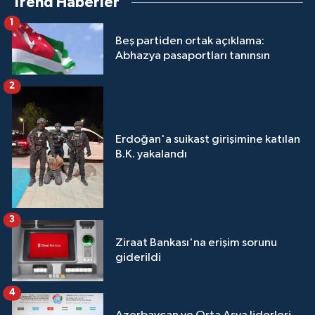
Trend Haberler
1
Beş partiden ortak açıklama:
Abhazya pasaportları tanınsın
2
Erdoğan'a suikast girişimine katılan
B.K. yakalandı
3
Ziraat Bankası'na erişim sorunu
giderildi
4