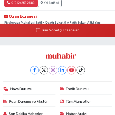
0 (212) 251 26 83
Yol Tarifi Al
Ozan Eczanesi
Piyalepaşa Mahallesi Sağlık Ocağı Sokak 9 A Fatih Sultan ASM Yanı
Tüm Nöbetçi Eczaneler
0 (212) 297 30 13
Yol Tarifi Al
Hava Durumu
Trafik Durumu
Puan Durumu ve Fikstür
Tüm Manşetler
Son Dakika Haberleri
Haber Arşivi