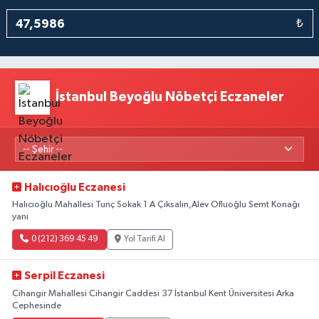
₺
İstanbul Beyoğlu Nöbetçi Eczaneler
Halıcıoğlu Eczanesi
Halıcıoğlu Mahallesi Tunç Sokak 1 A Çıksalın,Alev Ofluoğlu Semt Konağı
yanı
0 (212) 369 45 49
Yol Tarifi Al
Serpil Eczanesi
Cihangir Mahallesi Cihangir Caddesi 37 İstanbul Kent Üniversitesi Arka
Cephesinde