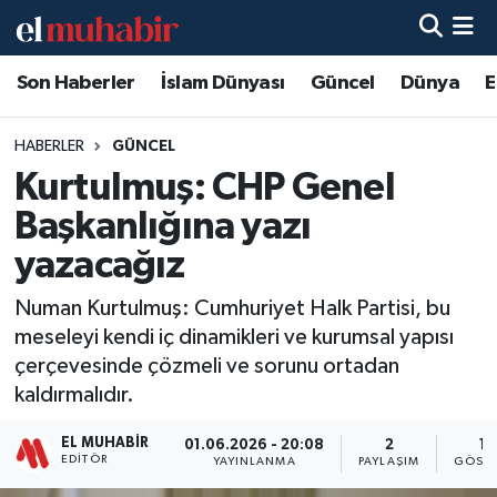
Son Haberler
İslam Dünyası
Güncel
Dünya
E
Hava Durumu
Trafik Durumu
HABERLER
GÜNCEL
Kurtulmuş: CHP Genel
Süper Lig Puan Durumu ve Fikstür
Başkanlığına yazı
Tüm Manşetler
yazacağız
Numan Kurtulmuş: Cumhuriyet Halk Partisi, bu
Son Dakika Haberleri
meseleyi kendi iç dinamikleri ve kurumsal yapısı
çerçevesinde çözmeli ve sorunu ortadan
Haber Arşivi
kaldırmalıdır.
EL MUHABIR
01.06.2026 - 20:08
2
12
EDITÖR
YAYINLANMA
PAYLAŞIM
GÖSTE