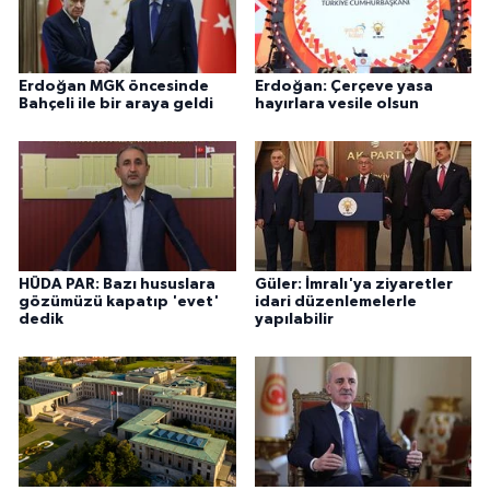
Erdoğan MGK öncesinde
Erdoğan: Çerçeve yasa
Bahçeli ile bir araya geldi
hayırlara vesile olsun
HÜDA PAR: Bazı hususlara
Güler: İmralı'ya ziyaretler
gözümüzü kapatıp 'evet'
idari düzenlemelerle
dedik
yapılabilir