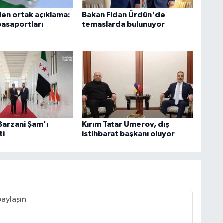
den ortak açıklama:
Bakan Fidan Ürdün'de
asaportları
temaslarda bulunuyor
Barzani Şam'ı
Kırım Tatar Umerov, dış
ti
istihbarat başkanı oluyor