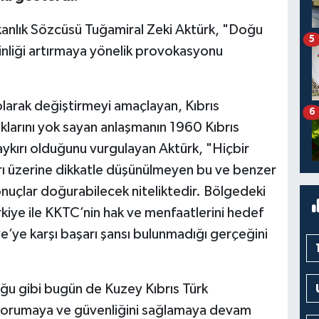
Bakanlık Sözcüsü Tuğamiral Zeki Aktürk, "Doğu
5
inliği artırmaya yönelik provokasyonu
olarak değiştirmeyi amaçlayan, Kıbrıs
6
aklarını yok sayan anlaşmanın 1960 Kıbrıs
aykırı olduğunu vurgulayan Aktürk, "Hiçbir
ı üzerine dikkatle düşünülmeyen bu ve benzer
sonuçlar doğurabilecek niteliktedir. Bölgedeki
kiye ile KKTC’nin hak ve menfaatlerini hedef
iye’ye karşı başarı şansı bulunmadığı gerçeğini
ğu gibi bugün de Kuzey Kıbrıs Türk
 korumaya ve güvenliğini sağlamaya devam