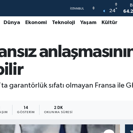
B
°
64.2
24
Dünya
Ekonomi
Teknoloji
Yaşam
Kültür
4
55,
nsız anlaşmasının 
6
GR
65
ilir
B
1
’ta garantörlük sıfatı olmayan Fransa ile
1
14
2 DK
AŞIM
GÖSTERIM
OKUNMA SÜRESI