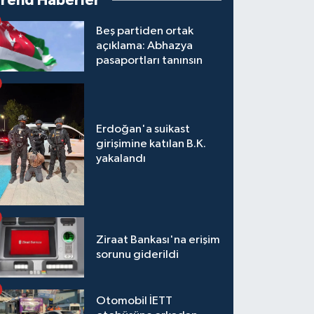
Trend Haberler
Beş partiden ortak
açıklama: Abhazya
pasaportları tanınsın
Erdoğan'a suikast
girişimine katılan B.K.
yakalandı
Ziraat Bankası'na erişim
sorunu giderildi
Otomobil İETT