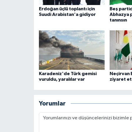
Erdoğan üçlü toplantı için
Beş parti
Suudi Arabistan'a gidiyor
Abhazya p
tanınsın
Karadeniz'de Türk gemisi
Neçirvan 
vuruldu, yaralılar var
ziyaret et
Yorumlar