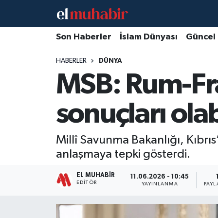
Hava Durumu
Son Haberler
İslam Dünyası
Güncel
HABERLER
DÜNYA
Trafik Durumu
MSB: Rum-Fra
Süper Lig Puan Durumu ve Fikstür
sonuçları olab
Tüm Manşetler
Son Dakika Haberleri
Millî Savunma Bakanlığı, Kıbrıs
anlaşmaya tepki gösterdi.
Haber Arşivi
EL MUHABIR
11.06.2026 - 10:45
EDITÖR
YAYINLANMA
PAYL