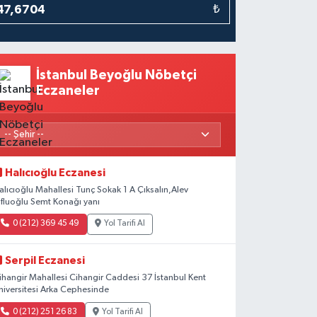
₺
İstanbul Beyoğlu Nöbetçi
Eczaneler
Halıcıoğlu Eczanesi
alıcıoğlu Mahallesi Tunç Sokak 1 A Çıksalın,Alev
fluoğlu Semt Konağı yanı
0 (212) 369 45 49
Yol Tarifi Al
Serpil Eczanesi
ihangir Mahallesi Cihangir Caddesi 37 İstanbul Kent
niversitesi Arka Cephesinde
0 (212) 251 26 83
Yol Tarifi Al