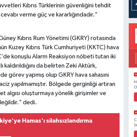
uvvetleri Kıbrıs Türklerinin güvenliğini tehdit
cevabı verme güç ve kararlığındadır."
-Güney Kıbrıs Rum Yönetimi (GKRY) rotasında
nün Kuzey Kıbrıs Türk Cumhuriyeti (KKTC) hava
TC’de konuşlu Alarm Reaksiyon nöbeti tutan iki
 kaldırıldığını da belirten Zeki Aktürk,
nde görev yapmış olup GKRY hava sahasını
H
aciz yapılmamıştır. Bölgede gerginliği artıran
O
et algısı oluşturmaya yönelik girişimler ve
eğildir." dedi.
kiye'ye Hamas'ı silahsızlandırma
C
Ü