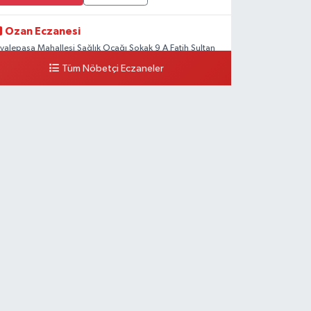
Ozan Eczanesi
iyalepaşa Mahallesi Sağlık Ocağı Sokak 9 A Fatih Sultan
SM Yanı
Tüm Nöbetçi Eczaneler
0 (212) 297 30 13
Yol Tarifi Al