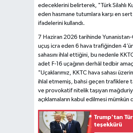
edeceklerini belirterek, "Türk Silahlı K
eden hasmane tutumlara karşı en sert 
ifadelerini kullandı.
7 Haziran 2026 tarihinde Yunanistan
uçuş icra eden 6 hava trafiğinden 4’ü
sahasını ihlal ettiğini, bu nedenle KK
adet F-16 uçağının derhâl tedbir amaçlı
"Uçaklarımız, KKTC hava sahası üzeri
ihlal etmemiş, bahsi geçen trafiklere t
ve provokatif nitelik taşıyan mağduriy
açıklamaların kabul edilmesi mümkün d
Trump'tan Tür
teşekkürü