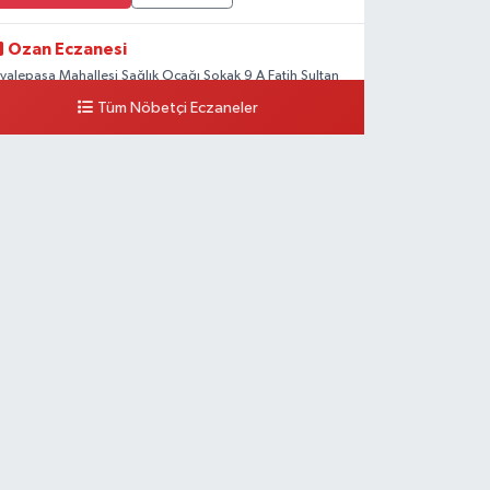
Ozan Eczanesi
iyalepaşa Mahallesi Sağlık Ocağı Sokak 9 A Fatih Sultan
SM Yanı
Tüm Nöbetçi Eczaneler
0 (212) 297 30 13
Yol Tarifi Al