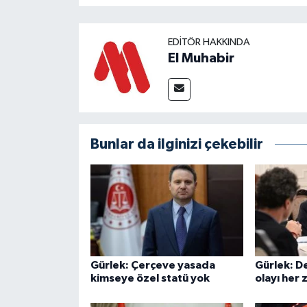
EDITÖR HAKKINDA
El Muhabir
Bunlar da ilginizi çekebilir
Gürlek: Çerçeve yasada
Gürlek: De
kimseye özel statü yok
olayı her 