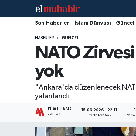
Hava Durumu
Son Haberler
İslam Dünyası
Güncel
HABERLER
GÜNCEL
Trafik Durumu
NATO Zirvesi'
Süper Lig Puan Durumu ve Fikstür
yok
Tüm Manşetler
Son Dakika Haberleri
"Ankara'da düzenlenecek NATO Zir
yalanlandı.
Haber Arşivi
EL MUHABIR
15.06.2026 - 22:11
1
EDITÖR
YAYINLANMA
PAYL