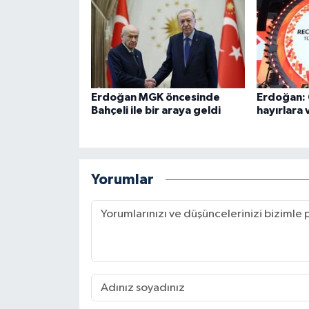
Erdoğan MGK öncesinde
Erdoğan: 
Bahçeli ile bir araya geldi
hayırlara 
Yorumlar