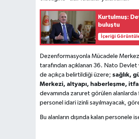
Kurtulmuş: Dev
buluştu
İçeriği Görüntül
Dezenformasyonla Mücadele Merkezi'n
tarafından açıklanan 36. Nato Devlet 
de açıkça belirtildiği üzere;
sağlık, gü
Merkezi, altyapı, haberleşme, itfa
devamında zaruret görülen alanlarda 
personel idari izinli sayılmayacak, gö
Bu alanların dışında kalan personele ise