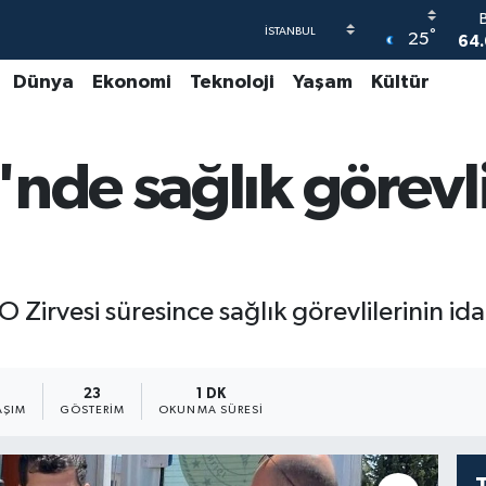
°
25
64.
Dünya
Ekonomi
Teknoloji
Yaşam
Kültür
47
55
nde sağlık görevli
6
GR
65
vesi süresince sağlık görevlilerinin idari 
23
1 DK
AŞIM
GÖSTERIM
OKUNMA SÜRESI