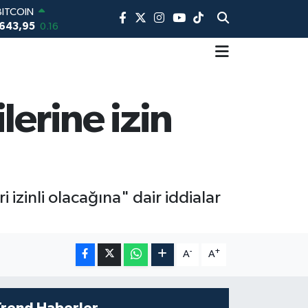
BITCOIN
643,95
0.16
DOLAR
,6006
0.06
EURO
,0250
0.02
STERLİN
lerine izin
4,2398
0.2
AM ALTIN
00.87
0.12
BİST100
13.799
70
izinli olacağına" dair iddialar
-
+
A
A