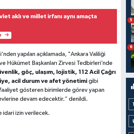
let aklı ve millet irfanı aynı amaçta
5
e
6
den yapılan açıklamada, "Ankara Valiliği
ve Hükümet Başkanları Zirvesi Tedbirleri’nde
venlik, göç, ulaşım, lojistik, 112 Acil Çağrı
iye, acil durum ve afet yönetimi
gibi
faaliyet gösteren birimlerde görev yapan
revlerine devam edecektir.” denildi.
 idari izin verilecek.