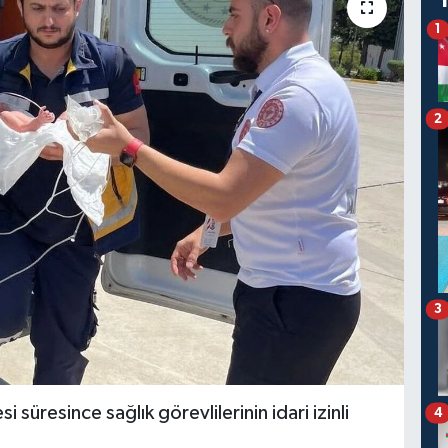
1
2
3
üresince sağlık görevlilerinin idari izinli
4