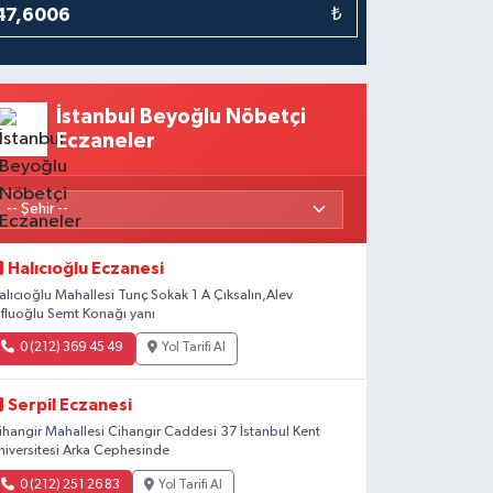
₺
İstanbul Beyoğlu Nöbetçi
Eczaneler
Halıcıoğlu Eczanesi
alıcıoğlu Mahallesi Tunç Sokak 1 A Çıksalın,Alev
fluoğlu Semt Konağı yanı
0 (212) 369 45 49
Yol Tarifi Al
Serpil Eczanesi
ihangir Mahallesi Cihangir Caddesi 37 İstanbul Kent
niversitesi Arka Cephesinde
0 (212) 251 26 83
Yol Tarifi Al