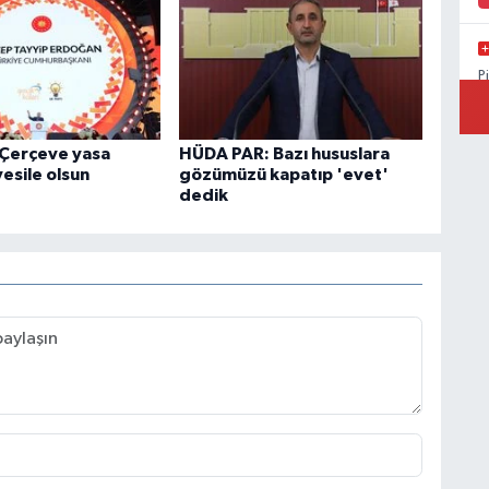
P
A
Çerçeve yasa
HÜDA PAR: Bazı hususlara
vesile olsun
gözümüzü kapatıp 'evet'
dedik