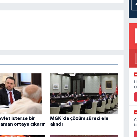
H
O
vlet isterse bir
MGK'da çözüm süreci ele
C
zaman ortaya çıkarır
alındı
Ü