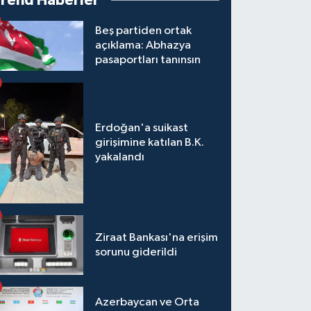
Trend Haberler
Beş partiden ortak
açıklama: Abhazya
pasaportları tanınsın
Erdoğan'a suikast
girişimine katılan B.K.
yakalandı
Ziraat Bankası'na erişim
sorunu giderildi
Azerbaycan ve Orta