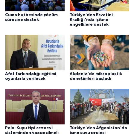
Cuma hutbesinde çözüm
Türkiye'den Esvatini
sürecine destek
Krallığı'nda işitme
engellilere destek
Afet farkındalığı eğitimi
Akdeniz'de mikroplastik
oyunlarla verilecek
denetimleri başladı
Pala: Kuyu tipi cezaevi
Türkiye'den Afganistan'da
sisteminden vazgeçilmeli
içme suyu projesi