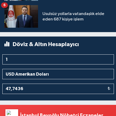
6
Usulsüz yollarla vatandaşlık elde
eden 687 kişiye işlem
Döviz & Altın Hesaplayıcı
₺
İstanbul Beyoğlu Nöbetçi Eczaneler