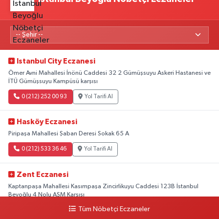
Istanbul City Eczanesi
Ömer Avni Mahallesi İnönü Caddesi 32 2 Gümüşsuyu Askeri Hastanesi ve
İTÜ Gümüşsuyu Kampüsü karşısı
0 (212) 252 00 93
Yol Tarifi Al
Hasköy Eczanesi
Piripaşa Mahallesi Şaban Deresi Sokak 65 A
0 (212) 533 36 46
Yol Tarifi Al
Zent Eczanesi
Kaptanpaşa Mahallesi Kasımpaşa Zincirlikuyu Caddesi 123B İstanbul
Beyoğlu 4 Nolu ASM Karşısı
Tüm Nöbetçi Eczaneler
0 (212) 297 96 92
Yol Tarifi Al