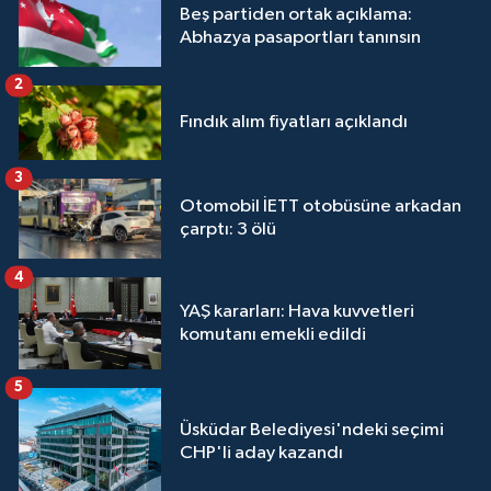
Beş partiden ortak açıklama:
Abhazya pasaportları tanınsın
2
Fındık alım fiyatları açıklandı
3
Otomobil İETT otobüsüne arkadan
çarptı: 3 ölü
4
YAŞ kararları: Hava kuvvetleri
komutanı emekli edildi
5
Üsküdar Belediyesi'ndeki seçimi
CHP'li aday kazandı