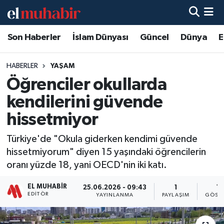
Son Haberler
İslam Dünyası
Güncel
Dünya
E
Hava Durumu
Trafik Durumu
HABERLER
YAŞAM
Öğrenciler okullarda
Süper Lig Puan Durumu ve Fikstür
kendilerini güvende
Tüm Manşetler
hissetmiyor
Türkiye'de "Okula giderken kendimi güvende
Son Dakika Haberleri
hissetmiyorum" diyen 15 yaşındaki öğrencilerin
oranı yüzde 18, yani OECD'nin iki katı.
Haber Arşivi
EL MUHABIR
25.06.2026 - 09:43
1
16
EDITÖR
YAYINLANMA
PAYLAŞIM
GÖSTE