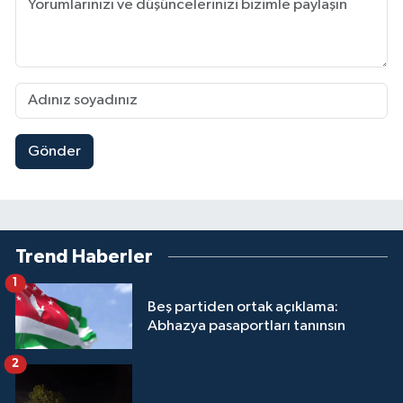
Gönder
Trend Haberler
1
Beş partiden ortak açıklama:
Abhazya pasaportları tanınsın
2