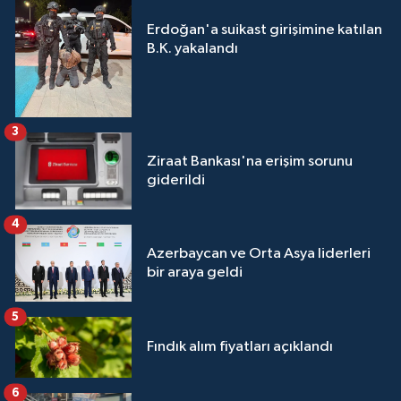
Erdoğan'a suikast girişimine katılan
B.K. yakalandı
3
Ziraat Bankası'na erişim sorunu
giderildi
4
Azerbaycan ve Orta Asya liderleri
bir araya geldi
5
Fındık alım fiyatları açıklandı
6