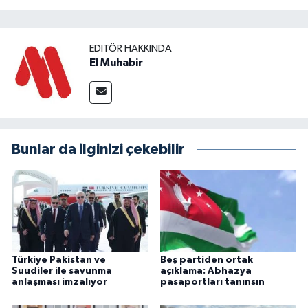
EDITÖR HAKKINDA
El Muhabir
Bunlar da ilginizi çekebilir
Türkiye Pakistan ve
Beş partiden ortak
Suudiler ile savunma
açıklama: Abhazya
anlaşması imzalıyor
pasaportları tanınsın