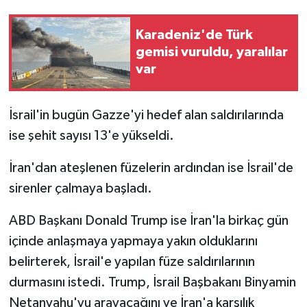
Karadeniz'de Türk
gemisi vuruldu, yaralılar
var
İsrail'in bugün Gazze'yi hedef alan saldırılarında
ise şehit sayısı 13'e yükseldi.
İran'dan ateşlenen füzelerin ardından ise İsrail'de
sirenler çalmaya başladı.
ABD Başkanı Donald Trump ise İran'la birkaç gün
içinde anlaşmaya yapmaya yakın olduklarını
belirterek, İsrail'e yapılan füze saldırılarının
durmasını istedi. Trump, İsrail Başbakanı Binyamin
Netanyahu'yu arayacağını ve İran'a karşılık