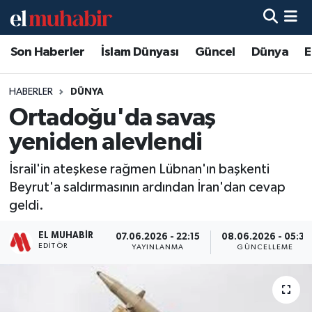
Son Haberler
İslam Dünyası
Güncel
Dünya
E
Hava Durumu
Trafik Durumu
HABERLER
DÜNYA
Ortadoğu'da savaş
Süper Lig Puan Durumu ve Fikstür
yeniden alevlendi
Tüm Manşetler
İsrail'in ateşkese rağmen Lübnan'ın başkenti
Beyrut'a saldırmasının ardından İran'dan cevap
Son Dakika Haberleri
geldi.
Haber Arşivi
EL MUHABIR
07.06.2026 - 22:15
08.06.2026 - 05:31
EDITÖR
YAYINLANMA
GÜNCELLEME