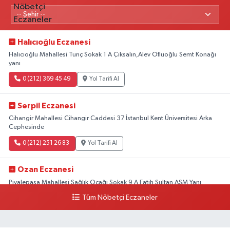
Halıcıoğlu Eczanesi
Halıcıoğlu Mahallesi Tunç Sokak 1 A Çıksalın,Alev Ofluoğlu Semt Konağı
yanı
0 (212) 369 45 49
Yol Tarifi Al
Serpil Eczanesi
Cihangir Mahallesi Cihangir Caddesi 37 İstanbul Kent Üniversitesi Arka
Cephesinde
0 (212) 251 26 83
Yol Tarifi Al
Ozan Eczanesi
Piyalepaşa Mahallesi Sağlık Ocağı Sokak 9 A Fatih Sultan ASM Yanı
Tüm Nöbetçi Eczaneler
0 (212) 297 30 13
Yol Tarifi Al