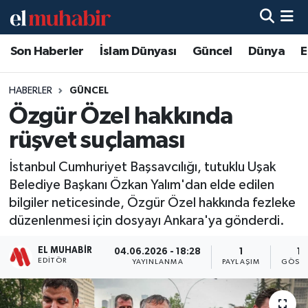
Son Haberler
İslam Dünyası
Güncel
Dünya
E
Hava Durumu
Trafik Durumu
HABERLER
GÜNCEL
Özgür Özel hakkında
Süper Lig Puan Durumu ve Fikstür
rüşvet suçlaması
Tüm Manşetler
İstanbul Cumhuriyet Başsavcılığı, tutuklu Uşak
Belediye Başkanı Özkan Yalım'dan elde edilen
Son Dakika Haberleri
bilgiler neticesinde, Özgür Özel hakkında fezleke
düzenlenmesi için dosyayı Ankara'ya gönderdi.
Haber Arşivi
EL MUHABIR
04.06.2026 - 18:28
1
17
EDITÖR
YAYINLANMA
PAYLAŞIM
GÖSTE