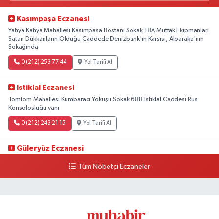
Kasımpaşa Eczanesi
Yahya Kahya Mahallesi Kasımpaşa Bostanı Sokak 18A Mutfak Ekipmanları
Satan Dükkanların Olduğu Caddede Denizbank'ın Karşısı, Albaraka'nın
Sokağında
0 (212) 253 77 44
Yol Tarifi Al
Istiklal Eczanesi
Tomtom Mahallesi Kumbaracı Yokuşu Sokak 68B İstiklal Caddesi Rus
Konsolosluğu yanı
0 (212) 243 21 15
Yol Tarifi Al
Güleryüz Eczanesi
Piripaşa Mahallesi Şaban Deresi Sokak 7 D Koç Müzesi Arkası-
Tüm Nöbetçi Eczaneler
kalaycıbahçe Meydana Doğru
0 (212) 369 95 85
Yol Tarifi Al