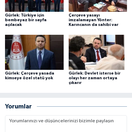
Gürlek: Türkiye için
Çerçeve yasayı
bembeyaz bir sayfa
imzalamayan Yönter:
açılacak
Karıncanın da sahibi var
Gürlek: Çerçeve yasada
Gürlek: Devlet isterse bir
kimseye özel statü yok
olayı her zaman ortaya
çıkarır
Yorumlar