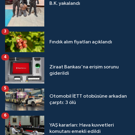
B.K. yakalandı
3
Fındık alım fiyatları açıklandı
4
Ziraat Bankası'na erişim sorunu
giderildi
5
Otomobil İETT otobüsüne arkadan
çarptı: 3 ölü
6
YAŞ kararları: Hava kuvvetleri
komutanı emekli edildi