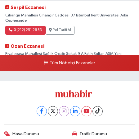
Serpil Eczanesi
Cihangir Mahallesi Cihangir Caddesi 37 İstanbul Kent Üniversitesi Arka
Cephesinde
0 (212) 251 26 83
Yol Tarifi Al
Ozan Eczanesi
Piyalepaşa Mahallesi Sağlık Ocağı Sokak 9 A Fatih Sultan ASM Yanı
Tüm Nöbetçi Eczaneler
0 (212) 297 30 13
Yol Tarifi Al
Hava Durumu
Trafik Durumu