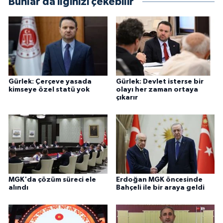
Bunlar da ilginizi çekebilir
Gürlek: Çerçeve yasada
Gürlek: Devlet isterse bir
kimseye özel statü yok
olayı her zaman ortaya
çıkarır
MGK'da çözüm süreci ele
Erdoğan MGK öncesinde
alındı
Bahçeli ile bir araya geldi