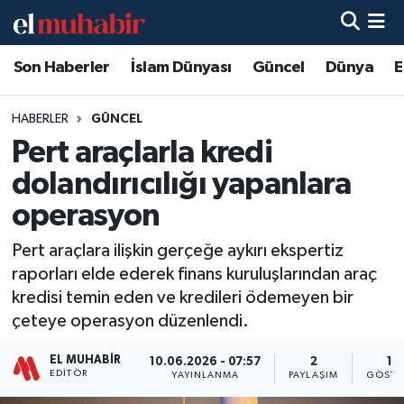
Son Haberler
İslam Dünyası
Güncel
Dünya
E
Hava Durumu
Trafik Durumu
HABERLER
GÜNCEL
Pert araçlarla kredi
Süper Lig Puan Durumu ve Fikstür
dolandırıcılığı yapanlara
Tüm Manşetler
operasyon
Pert araçlara ilişkin gerçeğe aykırı ekspertiz
Son Dakika Haberleri
raporları elde ederek finans kuruluşlarından araç
kredisi temin eden ve kredileri ödemeyen bir
Haber Arşivi
çeteye operasyon düzenlendi.
EL MUHABIR
10.06.2026 - 07:57
2
16
EDITÖR
YAYINLANMA
PAYLAŞIM
GÖSTE