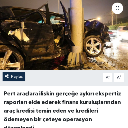
Paylaş
-
+
A
A
Pert araçlara ilişkin gerçeğe aykırı ekspertiz
raporları elde ederek finans kuruluşlarından
araç kredisi temin eden ve kredileri
ödemeyen bir çeteye operasyon
düzenlendi.