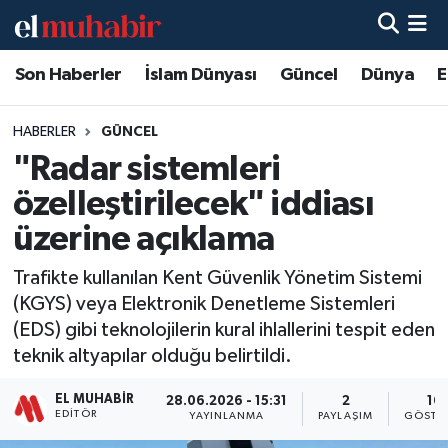
Son Haberler
İslam Dünyası
Güncel
Dünya
E
Hava Durumu
Trafik Durumu
HABERLER
GÜNCEL
"Radar sistemleri
Süper Lig Puan Durumu ve Fikstür
özelleştirilecek" iddiası
Tüm Manşetler
üzerine açıklama
Trafikte kullanılan Kent Güvenlik Yönetim Sistemi
Son Dakika Haberleri
(KGYS) veya Elektronik Denetleme Sistemleri
(EDS) gibi teknolojilerin kural ihlallerini tespit eden
Haber Arşivi
teknik altyapılar olduğu belirtildi.
EL MUHABIR
28.06.2026 - 15:31
2
16
EDITÖR
YAYINLANMA
PAYLAŞIM
GÖSTE