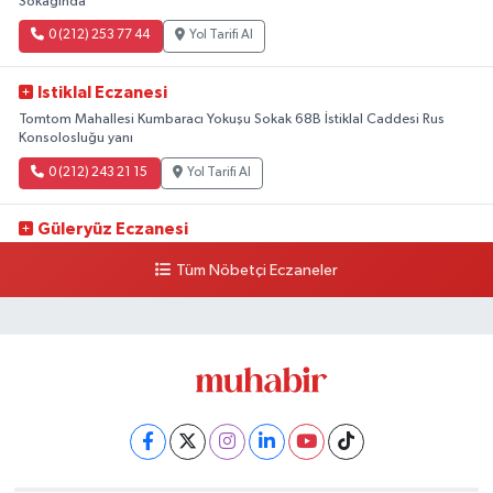
Sokağında
0 (212) 253 77 44
Yol Tarifi Al
Istiklal Eczanesi
Tomtom Mahallesi Kumbaracı Yokuşu Sokak 68B İstiklal Caddesi Rus
Konsolosluğu yanı
0 (212) 243 21 15
Yol Tarifi Al
Güleryüz Eczanesi
Piripaşa Mahallesi Şaban Deresi Sokak 7 D Koç Müzesi Arkası-
Tüm Nöbetçi Eczaneler
kalaycıbahçe Meydana Doğru
0 (212) 369 95 85
Yol Tarifi Al