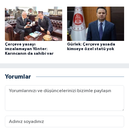
Çerçeve yasayı
Gürlek: Çerçeve yasada
imzalamayan Yönter:
kimseye özel statü yok
Karıncanın da sahibi var
Yorumlar