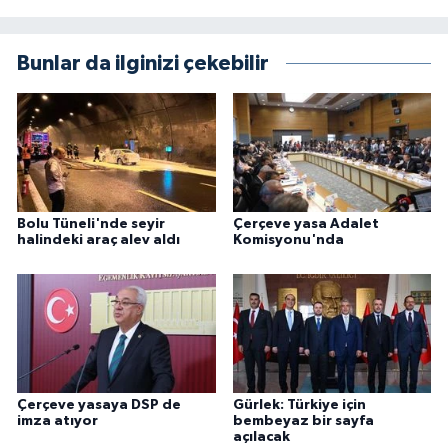
Bunlar da ilginizi çekebilir
Bolu Tüneli'nde seyir
Çerçeve yasa Adalet
halindeki araç alev aldı
Komisyonu'nda
Çerçeve yasaya DSP de
Gürlek: Türkiye için
imza atıyor
bembeyaz bir sayfa
açılacak