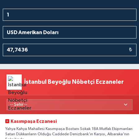
₺
İstanbul Beyoğlu Nöbetçi Eczaneler
Kasımpaşa Eczanesi
Yahya Kahya Mahallesi Kasımpaşa Bostanı Sokak 18A Mutfak Ekipmanları
Satan Dükkanların Olduğu Caddede Denizbank'ın Karşısı, Albaraka'nın