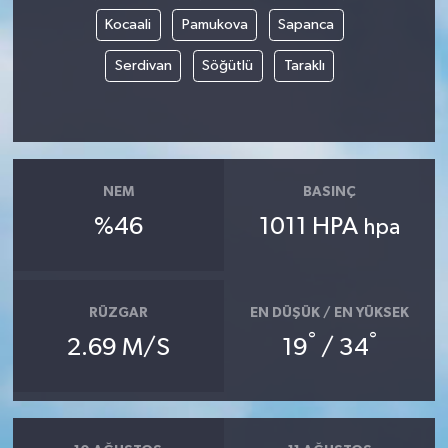
Kocaali
Pamukova
Sapanca
Serdivan
Söğütlü
Taraklı
NEM
BASINÇ
%46
1011 HPA
hpa
RÜZGAR
EN DÜŞÜK / EN YÜKSEK
°
°
2.69 M/S
19
/ 34