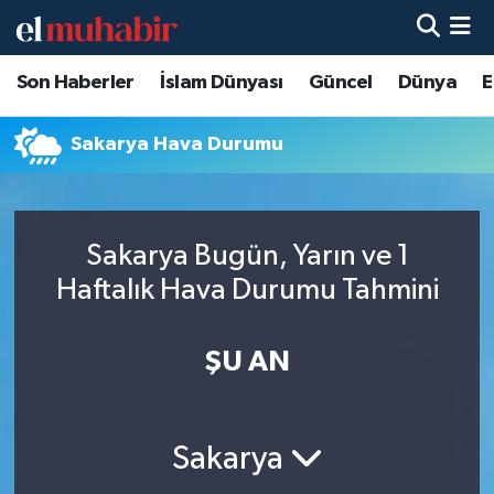
Son Haberler
İslam Dünyası
Güncel
Dünya
E
Hava Durumu
Trafik Durumu
Sakarya Hava Durumu
Süper Lig Puan Durumu ve Fikstür
Sakarya Bugün, Yarın ve 1
Tüm Manşetler
Haftalık Hava Durumu Tahmini
Son Dakika Haberleri
ŞU AN
Haber Arşivi
Sakarya