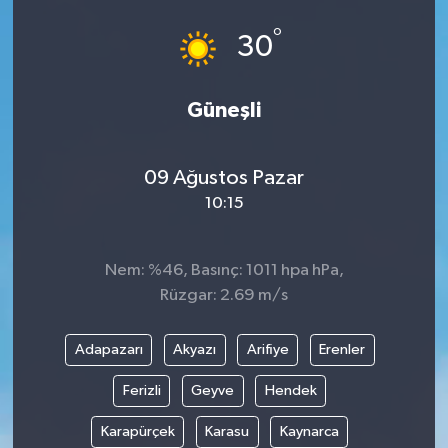
°
30
Güneşli
09 Ağustos Pazar
10:15
Nem: %46, Basınç: 1011 hpa hPa,
Rüzgar: 2.69 m/s
Adapazarı
Akyazı
Arifiye
Erenler
Ferizli
Geyve
Hendek
Karapürçek
Karasu
Kaynarca