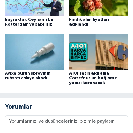
Bayraktar: Ceyhan'ı bir
Fındık alım fiyatları
Rotterdam yapabiliriz
açıklandı
Avixa burun spreyinin
A101 satın aldı ama
ruhsatı askıya alındı
Carrefour’un bağımsız
yapısı korunacak
Yorumlar