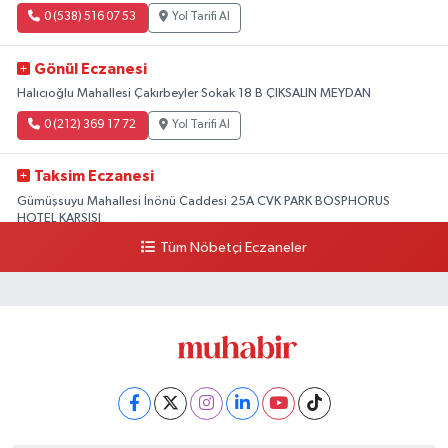
0 (538) 516 07 53
Yol Tarifi Al
Gönül Eczanesi
Halıcıoğlu Mahallesi Çakırbeyler Sokak 18 B ÇIKSALIN MEYDAN
0 (212) 369 17 72
Yol Tarifi Al
Taksim Eczanesi
Gümüşsuyu Mahallesi İnönü Caddesi 25A CVK PARK BOSPHORUS
HOTEL KARŞISI
Tüm Nöbetçi Eczaneler
0 (212) 249 50 99
Yol Tarifi Al