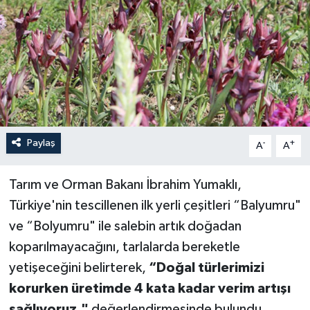
Paylaş
-
+
A
A
Tarım ve Orman Bakanı İbrahim Yumaklı,
Türkiye'nin tescillenen ilk yerli çeşitleri “Balyumru"
ve “Bolyumru" ile salebin artık doğadan
koparılmayacağını, tarlalarda bereketle
yetişeceğini belirterek,
“Doğal türlerimizi
korurken üretimde 4 kata kadar verim artışı
sağlıyoruz."
değerlendirmesinde bulundu.