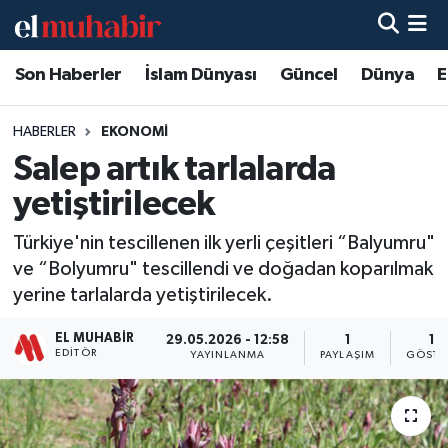
Son Haberler
İslam Dünyası
Güncel
Dünya
E
Hava Durumu
Trafik Durumu
HABERLER
EKONOMI
Salep artık tarlalarda
Süper Lig Puan Durumu ve Fikstür
yetiştirilecek
Tüm Manşetler
Türkiye'nin tescillenen ilk yerli çeşitleri “Balyumru"
ve “Bolyumru" tescillendi ve doğadan koparılmak
Son Dakika Haberleri
yerine tarlalarda yetiştirilecek.
Haber Arşivi
EL MUHABIR
29.05.2026 - 12:58
1
15
EDITÖR
YAYINLANMA
PAYLAŞIM
GÖSTE