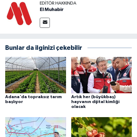
EDITÖR HAKKINDA
El Muhabir
Bunlar da ilginizi çekebilir
Adana'da topraksız tarım
Artık her (büyükbaş)
başlıyor
hayvanın dijital kimliği
olacak