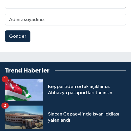
Gönder
Trend Haberler
1
Beş partiden ortak açıklama:
Abhazya pasaportları tanınsın
2
Sincan Cezaevi'nde isyan iddiası
yalanlandı