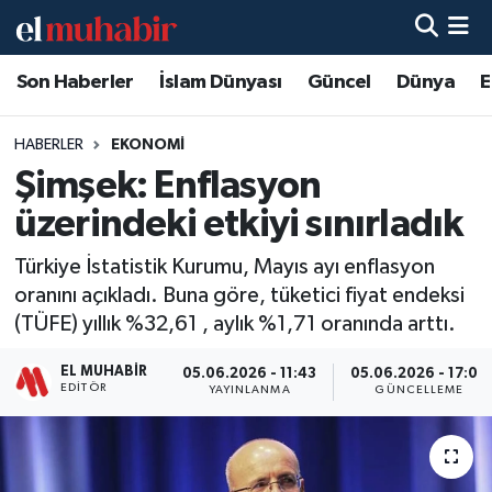
Son Haberler
İslam Dünyası
Güncel
Dünya
E
Hava Durumu
Trafik Durumu
HABERLER
EKONOMI
Şimşek: Enflasyon
Süper Lig Puan Durumu ve Fikstür
üzerindeki etkiyi sınırladık
Tüm Manşetler
Türkiye İstatistik Kurumu, Mayıs ayı enflasyon
oranını açıkladı. Buna göre, tüketici fiyat endeksi
Son Dakika Haberleri
(TÜFE) yıllık %32,61 , aylık %1,71 oranında arttı.
Haber Arşivi
EL MUHABIR
05.06.2026 - 11:43
05.06.2026 - 17:04
EDITÖR
YAYINLANMA
GÜNCELLEME