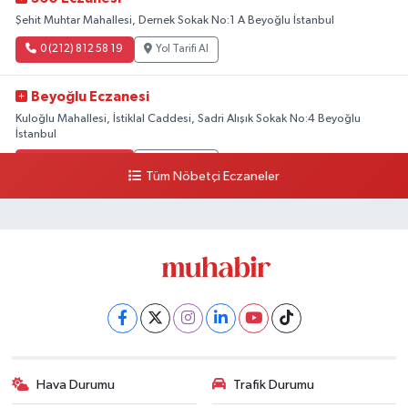
Şehit Muhtar Mahallesi, Dernek Sokak No:1 A Beyoğlu İstanbul
0 (212) 812 58 19
Yol Tarifi Al
Beyoğlu Eczanesi
Kuloğlu Mahallesi, İstiklal Caddesi, Sadri Alışık Sokak No:4 Beyoğlu
İstanbul
0 (212) 522 03 18
Yol Tarifi Al
Tüm Nöbetçi Eczaneler
Hülya Eczanesi
Kalyoncu Kulluğu Mahallesi, Tarlabaşı Bulvarı No:256 Tarlabaşı Beyoğlu
İstanbul
0 (212) 250 65 00
Yol Tarifi Al
Serpil Eczanesi
Cihangir Mahallesi, Cihangir Caddesi No:37 Cihangir Beyoğlu İstanbul
0 (212) 251 26 83
Yol Tarifi Al
Hava Durumu
Trafik Durumu