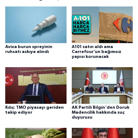
Avixa burun spreyinin
A101 satın aldı ama
ruhsatı askıya alındı
Carrefour’un bağımsız
yapısı korunacak
Kılıç: TMO piyasayı geriden
AK Partili Bilgin'den Doruk
takip ediyor
Madencilik hakkında suç
duyurusu