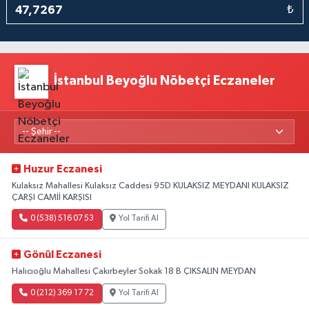
₺
İstanbul Beyoğlu Nöbetçi Eczaneler
Huzur Eczanesi
Kulaksız Mahallesi Kulaksız Caddesi 95D KULAKSIZ MEYDANI KULAKSIZ
ÇARŞI CAMİİ KARŞISI
0 (538) 516 07 53
Yol Tarifi Al
Gönül Eczanesi
Halıcıoğlu Mahallesi Çakırbeyler Sokak 18 B ÇIKSALIN MEYDAN
0 (212) 369 17 72
Yol Tarifi Al