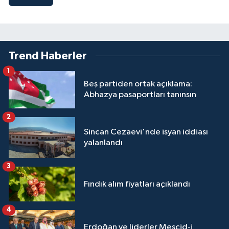
Trend Haberler
1
Beş partiden ortak açıklama:
Abhazya pasaportları tanınsın
2
Sincan Cezaevi'nde isyan iddiası
yalanlandı
3
Fındık alım fiyatları açıklandı
4
Erdoğan ve liderler Mescid-i