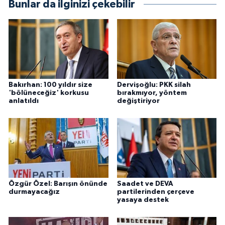
Bunlar da ilginizi çekebilir
Bakırhan: 100 yıldır size
Dervişoğlu: PKK silah
'bölüneceğiz' korkusu
bırakmıyor, yöntem
anlatıldı
değiştiriyor
Özgür Özel: Barışın önünde
Saadet ve DEVA
durmayacağız
partilerinden çerçeve
yasaya destek