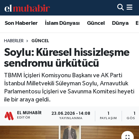
Son Haberler
İslam Dünyası
Güncel
Dünya
E
Hava Durumu
Trafik Durumu
HABERLER
GÜNCEL
Soylu: Küresel hissizleşme
Süper Lig Puan Durumu ve Fikstür
sendromu ürkütücü
Tüm Manşetler
TBMM İçişleri Komisyonu Başkanı ve AK Parti
İstanbul Milletvekili Süleyman Soylu, Arnavutluk
Son Dakika Haberleri
Parlamentosu İçişleri ve Savunma Komitesi heyeti
ile bir araya geldi.
Haber Arşivi
EL MUHABIR
23.06.2026 - 14:08
1
13
EDITÖR
YAYINLANMA
PAYLAŞIM
GÖSTE