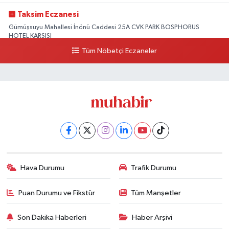
Taksim Eczanesi
Gümüşsuyu Mahallesi İnönü Caddesi 25A CVK PARK BOSPHORUS
HOTEL KARŞISI
Tüm Nöbetçi Eczaneler
0 (212) 249 50 99
Yol Tarifi Al
Hava Durumu
Trafik Durumu
Puan Durumu ve Fikstür
Tüm Manşetler
Son Dakika Haberleri
Haber Arşivi