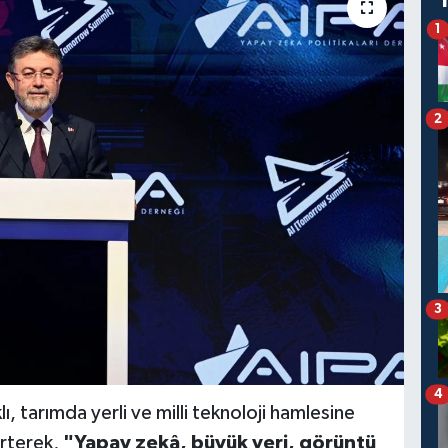
1
2
3
4
 tarımda yerli ve milli teknoloji hamlesine
lirterek,
"Yapay zekâ, büyük veri, görüntü