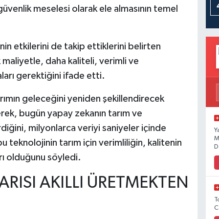
 güvenlik meselesi olarak ele almasının temel
in etkilerini de takip ettiklerini belirten
maliyetle, daha kaliteli, verimli ve
arı gerektiğini ifade etti.
arımın geleceğini yeniden şekillendirecek
kerek, bugün yapay zekanın tarım ve
diğini, milyonlarca veriyi saniyeler içinde
Y
M
 teknolojinin tarım için verimliliğin, kalitenin
D
arı olduğunu söyledi.
RISI AKILLI ÜRETMEKTEN
T
C