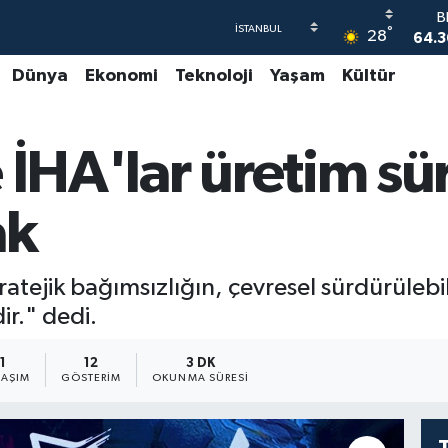
°
28
47
Dünya
Ekonomi
Teknoloji
Yaşam
Kültür
55
S
64
GR
 İHA'lar üretim sü
65
B
1
ak
B
64.3
atejik bağımsızlığın, çevresel sürdürülebili
ir." dedi.
1
12
3 DK
LAŞIM
GÖSTERIM
OKUNMA SÜRESI