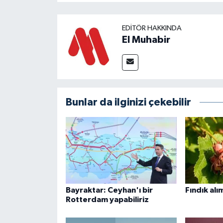
EDITÖR HAKKINDA
El Muhabir
Bunlar da ilginizi çekebilir
Bayraktar: Ceyhan'ı bir
Fındık alım
Rotterdam yapabiliriz