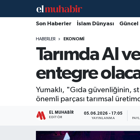
Hava Durumu
Son Haberler
İslam Dünyası
Güncel
HABERLER
EKONOMI
Trafik Durumu
Tarımda AI ve
Süper Lig Puan Durumu ve Fikstür
entegre olac
Tüm Manşetler
Son Dakika Haberleri
Yumaklı, "Gıda güvenliğinin, str
önemli parçası tarımsal üretimd
Haber Arşivi
EL MUHABIR
05.06.2026 - 17:05
EDITÖR
YAYINLANMA
PAY