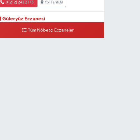
0 (212) 243 21 15
Yol Tarifi Al
Güleryüz Eczanesi
iripaşa Mahallesi Şaban Deresi Sokak 7 D Koç Müzesi
Tüm Nöbetçi Eczaneler
rkası-kalaycıbahçe Meydana Doğru
0 (212) 369 95 85
Yol Tarifi Al