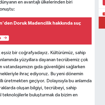
dünyanın en avantajlı ülkelerinden biri
konuştu:
P
gin'den Doruk Madencilik hakkında suç
A
e
 eşsiz bir coğrafyadayız. Kültürümüz, sahip
m anlamında yüzyıllara dayanan tecrübemiz çok
n vatandaşımızın gıda güvenliğini sağlarken
 emekleriyle ihraç ediyoruz. Bu yeni dönemin
ıllı üretmekten geçiyor. Dolayısıyla bu anlamda
aklarda oluşan bilgiyi, tecrübeyi, sahip
l teknolojilerle buluşturmak da bizim en