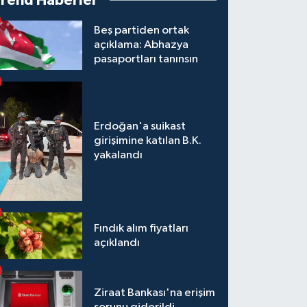
Trend Haberler
Beş partiden ortak
açıklama: Abhazya
pasaportları tanınsın
Erdoğan'a suikast
girişimine katılan B.K.
yakalandı
Fındık alım fiyatları
açıklandı
Ziraat Bankası'na erişim