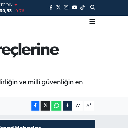
DOLAR
,7069
0.17
EURO
,0265
0.01
TERLİN
,1897
0.02
AM ALTIN
reçlerine
74.81
1.44
İST100
3.887
64
ITCOIN
60,53
-0.76
rliğin ve milli güvenliğin en
-
+
A
A