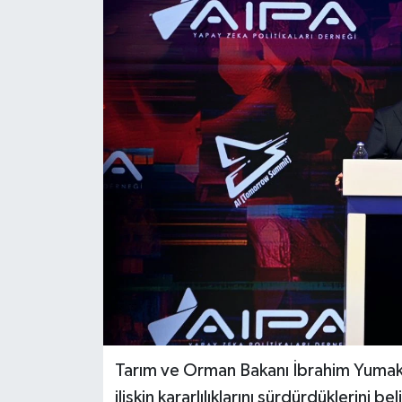
Tarım ve Orman Bakanı İbrahim Yumaklı,
ilişkin kararlılıklarını sürdürdüklerini be