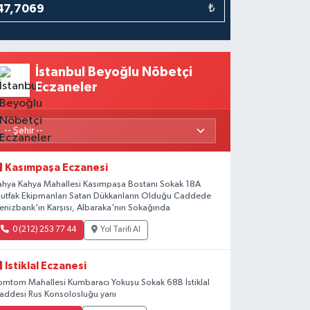
₺
İstanbul Beyoğlu Nöbetçi
Eczaneler
Kasımpaşa Eczanesi
ahya Kahya Mahallesi Kasımpaşa Bostanı Sokak 18A
utfak Ekipmanları Satan Dükkanların Olduğu Caddede
enizbank'ın Karşısı, Albaraka'nın Sokağında
0 (212) 253 77 44
Yol Tarifi Al
Istiklal Eczanesi
omtom Mahallesi Kumbaracı Yokuşu Sokak 68B İstiklal
addesi Rus Konsolosluğu yanı