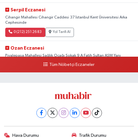
Serpil Eczanesi
Cihangir Mahallesi Cihangir Caddesi 37 İstanbul Kent Üniversitesi Arka
Cephesinde
0 (212) 251 26 83
Yol Tarifi Al
Ozan Eczanesi
Piyalepaşa Mahallesi Sağlık Ocağı Sokak 9 A Fatih Sultan ASM Yanı
Tüm Nöbetçi Eczaneler
0 (212) 297 30 13
Yol Tarifi Al
Hava Durumu
Trafik Durumu