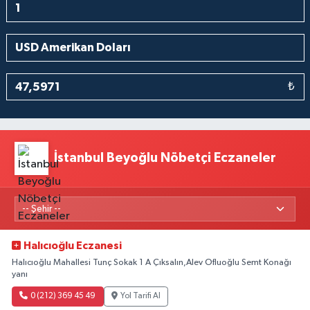
₺
İstanbul Beyoğlu Nöbetçi Eczaneler
Halıcıoğlu Eczanesi
Halıcıoğlu Mahallesi Tunç Sokak 1 A Çıksalın,Alev Ofluoğlu Semt Konağı
yanı
0 (212) 369 45 49
Yol Tarifi Al