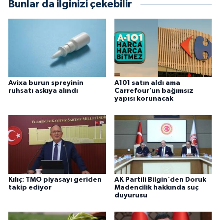
Bunlar da ilginizi çekebilir
Avixa burun spreyinin
A101 satın aldı ama
ruhsatı askıya alındı
Carrefour’un bağımsız
yapısı korunacak
Kılıç: TMO piyasayı geriden
AK Partili Bilgin'den Doruk
takip ediyor
Madencilik hakkında suç
duyurusu