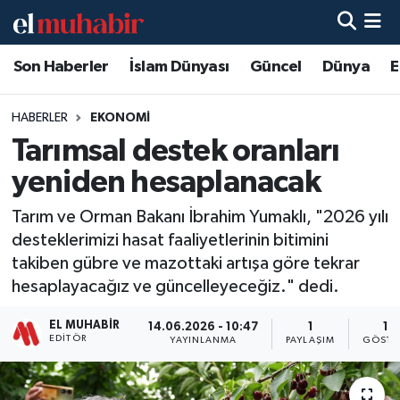
Son Haberler
İslam Dünyası
Güncel
Dünya
E
Hava Durumu
Trafik Durumu
HABERLER
EKONOMI
Tarımsal destek oranları
Süper Lig Puan Durumu ve Fikstür
yeniden hesaplanacak
Tüm Manşetler
Tarım ve Orman Bakanı İbrahim Yumaklı, "2026 yılı
desteklerimizi hasat faaliyetlerinin bitimini
Son Dakika Haberleri
takiben gübre ve mazottaki artışa göre tekrar
hesaplayacağız ve güncelleyeceğiz." dedi.
Haber Arşivi
EL MUHABIR
14.06.2026 - 10:47
1
13
EDITÖR
YAYINLANMA
PAYLAŞIM
GÖSTE