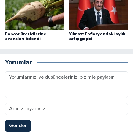
Pancar üreticilerine
Yılmaz: Enflasyondaki aylık
avansları ödendi
artış geçici
Yorumlar
Gönder