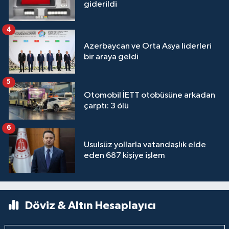
giderildi
4
Azerbaycan ve Orta Asya liderleri
bir araya geldi
5
Otomobil İETT otobüsüne arkadan
çarptı: 3 ölü
6
Usulsüz yollarla vatandaşlık elde
eden 687 kişiye işlem
Döviz & Altın Hesaplayıcı