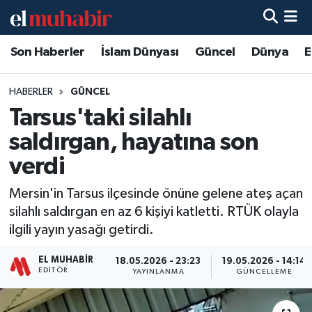
Son Haberler
İslam Dünyası
Güncel
Dünya
E
Hava Durumu
Trafik Durumu
HABERLER
GÜNCEL
Tarsus'taki silahlı
Süper Lig Puan Durumu ve Fikstür
saldırgan, hayatına son
Tüm Manşetler
verdi
Mersin'in Tarsus ilçesinde önüne gelene ateş açan
Son Dakika Haberleri
silahlı saldırgan en az 6 kişiyi katletti. RTÜK olayla
ilgili yayın yasağı getirdi.
Haber Arşivi
EL MUHABIR
18.05.2026 - 23:23
19.05.2026 - 14:14
EDITÖR
YAYINLANMA
GÜNCELLEME