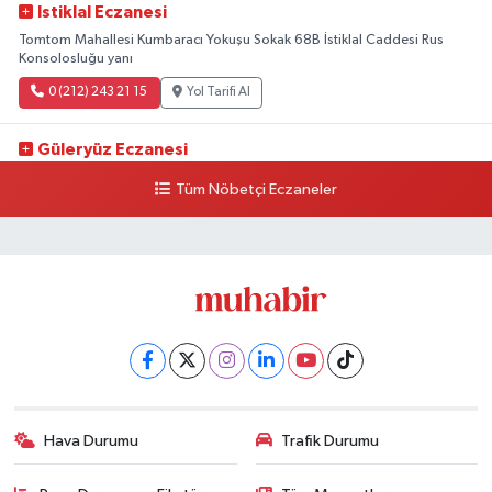
Istiklal Eczanesi
Tomtom Mahallesi Kumbaracı Yokuşu Sokak 68B İstiklal Caddesi Rus
Konsolosluğu yanı
0 (212) 243 21 15
Yol Tarifi Al
Güleryüz Eczanesi
Piripaşa Mahallesi Şaban Deresi Sokak 7 D Koç Müzesi Arkası-
Tüm Nöbetçi Eczaneler
kalaycıbahçe Meydana Doğru
0 (212) 369 95 85
Yol Tarifi Al
Hava Durumu
Trafik Durumu