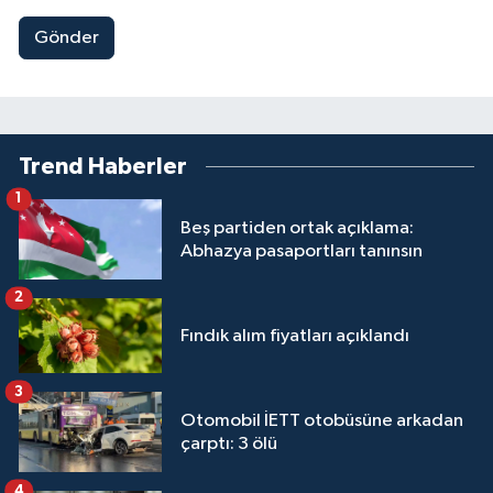
Gönder
Trend Haberler
1
Beş partiden ortak açıklama:
Abhazya pasaportları tanınsın
2
Fındık alım fiyatları açıklandı
3
Otomobil İETT otobüsüne arkadan
çarptı: 3 ölü
4