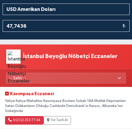
₺
İstanbul Beyoğlu Nöbetçi Eczaneler
Kasımpaşa Eczanesi
Yahya Kahya Mahallesi Kasımpaşa Bostanı Sokak 18A Mutfak Ekipmanları
Satan Dükkanların Olduğu Caddede Denizbank'ın Karşısı, Albaraka'nın
Sokağında
0 (212) 253 77 44
Yol Tarifi Al