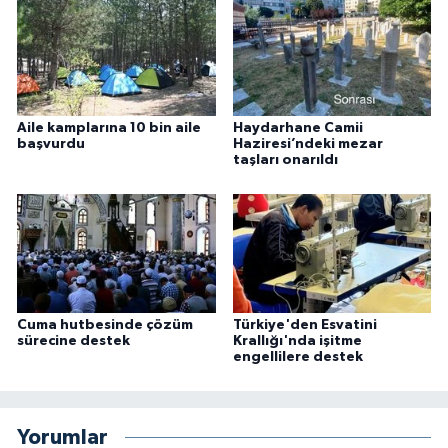
Aile kamplarına 10 bin aile
Haydarhane Camii
başvurdu
Haziresi’ndeki mezar
taşları onarıldı
Cuma hutbesinde çözüm
Türkiye'den Esvatini
sürecine destek
Krallığı'nda işitme
engellilere destek
Yorumlar