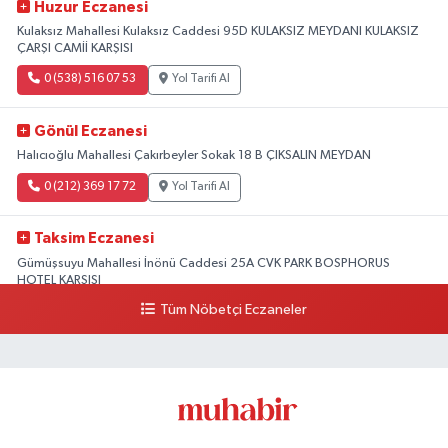
Huzur Eczanesi
Kulaksız Mahallesi Kulaksız Caddesi 95D KULAKSIZ MEYDANI KULAKSIZ
ÇARŞI CAMİİ KARŞISI
0 (538) 516 07 53
Yol Tarifi Al
Gönül Eczanesi
Halıcıoğlu Mahallesi Çakırbeyler Sokak 18 B ÇIKSALIN MEYDAN
0 (212) 369 17 72
Yol Tarifi Al
Taksim Eczanesi
Gümüşsuyu Mahallesi İnönü Caddesi 25A CVK PARK BOSPHORUS
HOTEL KARŞISI
Tüm Nöbetçi Eczaneler
0 (212) 249 50 99
Yol Tarifi Al