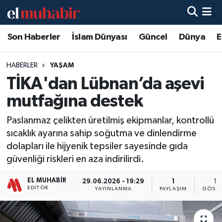
Son Haberler
İslam Dünyası
Güncel
Dünya
E
Hava Durumu
Trafik Durumu
HABERLER
YAŞAM
TİKA'dan Lübnan’da aşevi
Süper Lig Puan Durumu ve Fikstür
mutfağına destek
Tüm Manşetler
Paslanmaz çelikten üretilmiş ekipmanlar, kontrollü
sıcaklık ayarına sahip soğutma ve dinlendirme
Son Dakika Haberleri
dolapları ile hijyenik tepsiler sayesinde gıda
güvenliği riskleri en aza indirilirdi.
Haber Arşivi
EL MUHABIR
29.06.2026 - 19:29
1
11
EDITÖR
YAYINLANMA
PAYLAŞIM
GÖSTE