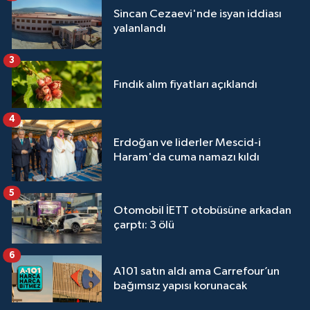
Sincan Cezaevi'nde isyan iddiası
yalanlandı
3
Fındık alım fiyatları açıklandı
4
Erdoğan ve liderler Mescid-i
Haram'da cuma namazı kıldı
5
Otomobil İETT otobüsüne arkadan
çarptı: 3 ölü
6
A101 satın aldı ama Carrefour’un
bağımsız yapısı korunacak