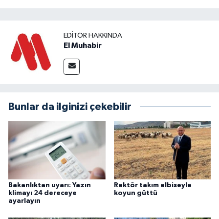
EDITÖR HAKKINDA
El Muhabir
Bunlar da ilginizi çekebilir
Bakanlıktan uyarı: Yazın
Rektör takım elbiseyle
klimayı 24 dereceye
koyun güttü
ayarlayın