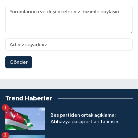
Gönder
Trend Haberler
1
Beş partiden ortak açıklama:
Abhazya pasaportları tanınsın
2