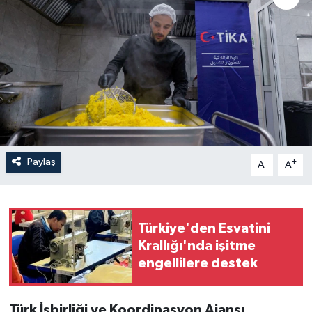
Paylaş
-
+
A
A
Türkiye'den Esvatini
Krallığı'nda işitme
engellilere destek
Türk İşbirliği ve Koordinasyon Ajansı