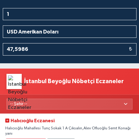
₺
İstanbul Beyoğlu Nöbetçi Eczaneler
Halıcıoğlu Eczanesi
Halıcıoğlu Mahallesi Tunç Sokak 1 A Çıksalın,Alev Ofluoğlu Semt Konağı
yanı