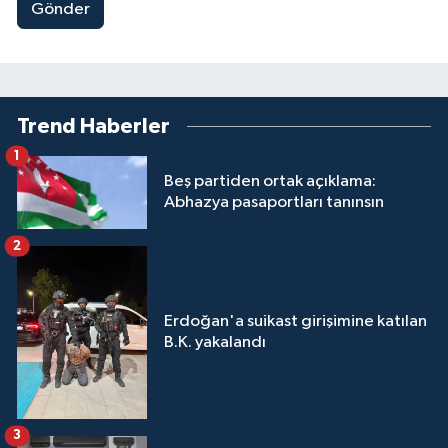
Gönder
Trend Haberler
1
Beş partiden ortak açıklama:
Abhazya pasaportları tanınsın
2
Erdoğan'a suikast girişimine katılan
B.K. yakalandı
3