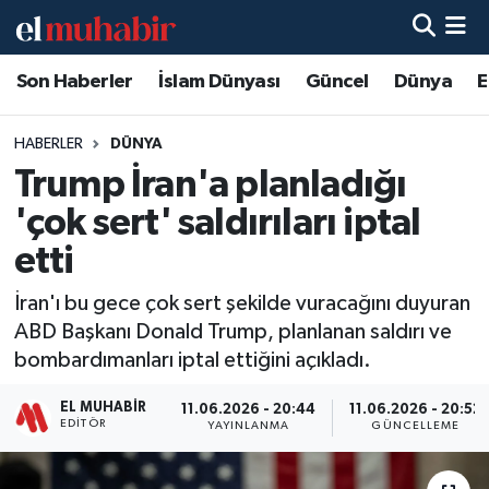
Son Haberler
İslam Dünyası
Güncel
Dünya
E
Hava Durumu
Trafik Durumu
HABERLER
DÜNYA
Trump İran'a planladığı
Süper Lig Puan Durumu ve Fikstür
'çok sert' saldırıları iptal
Tüm Manşetler
etti
İran'ı bu gece çok sert şekilde vuracağını duyuran
Son Dakika Haberleri
ABD Başkanı Donald Trump, planlanan saldırı ve
bombardımanları iptal ettiğini açıkladı.
Haber Arşivi
EL MUHABIR
11.06.2026 - 20:44
11.06.2026 - 20:52
EDITÖR
YAYINLANMA
GÜNCELLEME