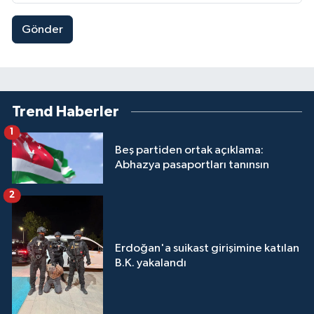
Gönder
Trend Haberler
1
Beş partiden ortak açıklama:
Abhazya pasaportları tanınsın
2
Erdoğan'a suikast girişimine katılan
B.K. yakalandı