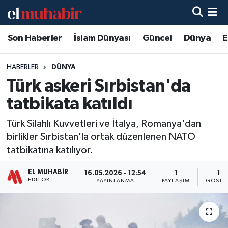
Son Haberler
İslam Dünyası
Güncel
Dünya
E
Hava Durumu
Trafik Durumu
HABERLER
DÜNYA
Türk askeri Sırbistan'da
Süper Lig Puan Durumu ve Fikstür
tatbikata katıldı
Tüm Manşetler
Türk Silahlı Kuvvetleri ve İtalya, Romanya'dan
birlikler Sırbistan'la ortak düzenlenen NATO
Son Dakika Haberleri
tatbikatına katılıyor.
Haber Arşivi
EL MUHABIR
16.05.2026 - 12:54
1
19
EDITÖR
YAYINLANMA
PAYLAŞIM
GÖSTE