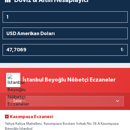
Döviz & Altın Hesaplayıcı
₺
İstanbul Beyoğlu Nöbetçi Eczaneler
Kasımpaşa Eczanesi
Yahya Kahya Mahallesi, Kasımpaşa Bostanı Sokak No:18 A Kasımpaşa
Beyoğlu İstanbul