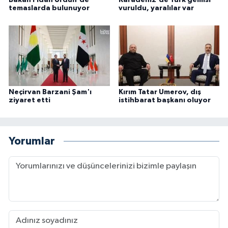
Bakan Fidan Ürdün'de
Karadeniz'de Türk gemisi
temaslarda bulunuyor
vuruldu, yaralılar var
Neçirvan Barzani Şam'ı
Kırım Tatar Umerov, dış
ziyaret etti
istihbarat başkanı oluyor
Yorumlar