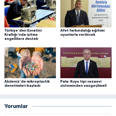
Türkiye'den Esvatini
Afet farkındalığı eğitimi
Krallığı'nda işitme
oyunlarla verilecek
engellilere destek
Akdeniz'de mikroplastik
Pala: Kuyu tipi cezaevi
denetimleri başladı
sisteminden vazgeçilmeli
Yorumlar