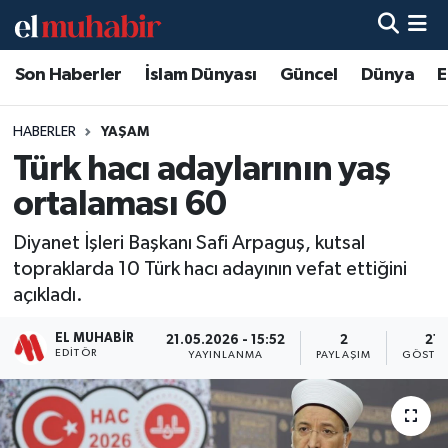
Son Haberler
İslam Dünyası
Güncel
Dünya
E
Hava Durumu
Trafik Durumu
HABERLER
YAŞAM
Türk hacı adaylarının yaş
Süper Lig Puan Durumu ve Fikstür
ortalaması 60
Tüm Manşetler
Diyanet İşleri Başkanı Safi Arpaguş, kutsal
topraklarda 10 Türk hacı adayının vefat ettiğini
Son Dakika Haberleri
açıkladı.
Haber Arşivi
EL MUHABIR
21.05.2026 - 15:52
2
21
EDITÖR
YAYINLANMA
PAYLAŞIM
GÖSTER