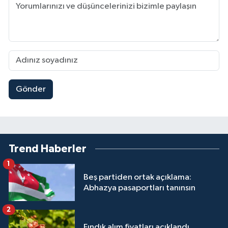
Gönder
Trend Haberler
1
Beş partiden ortak açıklama:
Abhazya pasaportları tanınsın
2
Fındık alım fiyatları açıklandı