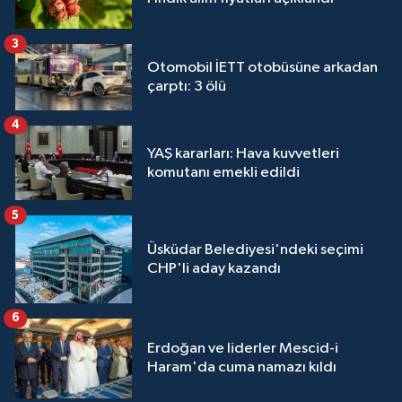
3
Otomobil İETT otobüsüne arkadan
çarptı: 3 ölü
4
YAŞ kararları: Hava kuvvetleri
komutanı emekli edildi
5
Üsküdar Belediyesi'ndeki seçimi
CHP'li aday kazandı
6
Erdoğan ve liderler Mescid-i
Haram'da cuma namazı kıldı