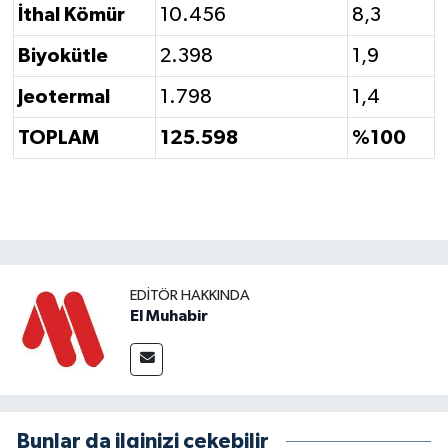
İthal Kömür
10.456
8,3
Biyokütle
2.398
1,9
Jeotermal
1.798
1,4
TOPLAM
125.598
%100
EDITÖR HAKKINDA
El Muhabir
Bunlar da ilginizi çekebilir