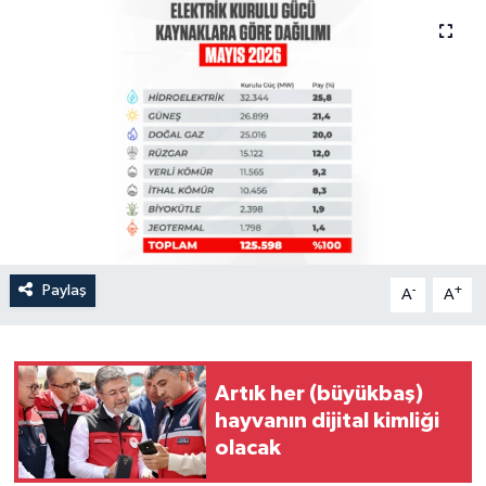
Paylaş
-
+
A
A
Artık her (büyükbaş)
hayvanın dijital kimliği
olacak