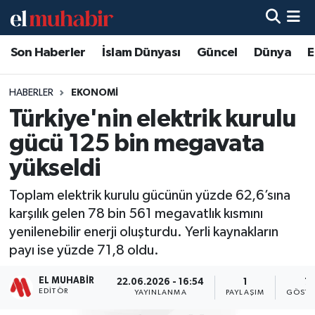
Son Haberler
İslam Dünyası
Güncel
Dünya
E
Hava Durumu
Trafik Durumu
HABERLER
EKONOMI
Türkiye'nin elektrik kurulu
Süper Lig Puan Durumu ve Fikstür
gücü 125 bin megavata
Tüm Manşetler
yükseldi
Toplam elektrik kurulu gücünün yüzde 62,6’sına
Son Dakika Haberleri
karşılık gelen 78 bin 561 megavatlık kısmını
yenilenebilir enerji oluşturdu. Yerli kaynakların
Haber Arşivi
payı ise yüzde 71,8 oldu.
EL MUHABIR
22.06.2026 - 16:54
1
7
EDITÖR
YAYINLANMA
PAYLAŞIM
GÖSTE