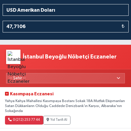
₺
İstanbul Beyoğlu Nöbetçi Eczaneler
Kasımpaşa Eczanesi
Yahya Kahya Mahallesi Kasımpaşa Bostanı Sokak 18A Mutfak Ekipmanları
Satan Dükkanların Olduğu Caddede Denizbank'ın Karşısı, Albaraka'nın
Sokağında
0 (212) 253 77 44
Yol Tarifi Al