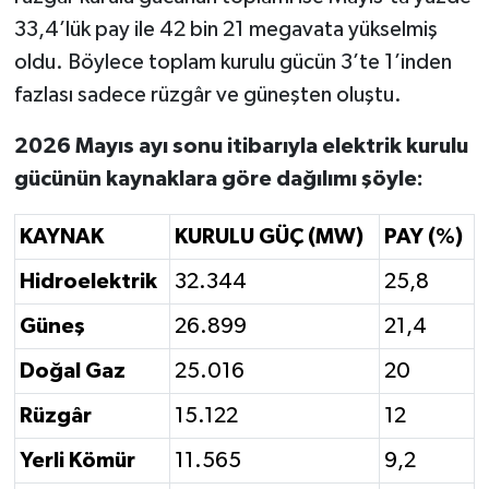
33,4’lük pay ile 42 bin 21 megavata yükselmiş
oldu. Böylece toplam kurulu gücün 3’te 1’inden
fazlası sadece rüzgâr ve güneşten oluştu.
2026 Mayıs ayı sonu itibarıyla elektrik kurulu
gücünün kaynaklara göre dağılımı şöyle:
KAYNAK
KURULU GÜÇ (MW)
PAY (%)
Hidroelektrik
32.344
25,8
Güneş
26.899
21,4
Doğal Gaz
25.016
20
Rüzgâr
15.122
12
Yerli Kömür
11.565
9,2