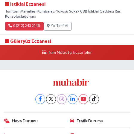
Istiklal Eczanesi
Tomtom Mahallesi Kumbaracı Yokuşu Sokak 68B İstiklal Caddesi Rus
Konsolosluğu yanı
0 (212) 243 21 15
Yol Tarifi Al
Güleryüz Eczanesi
Piripaşa Mahallesi Şaban Deresi Sokak 7 D Koç Müzesi Arkası-
Tüm Nöbetçi Eczaneler
kalaycıbahçe Meydana Doğru
0 (212) 369 95 85
Yol Tarifi Al
Hava Durumu
Trafik Durumu