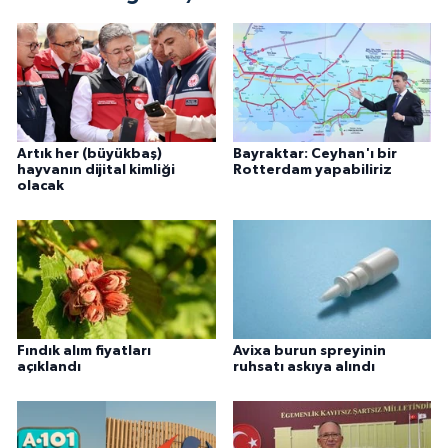
Artık her (büyükbaş)
Bayraktar: Ceyhan'ı bir
hayvanın dijital kimliği
Rotterdam yapabiliriz
olacak
Fındık alım fiyatları
Avixa burun spreyinin
açıklandı
ruhsatı askıya alındı