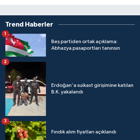
Trend Haberler
1
Beş partiden ortak açıklama:
Abhazya pasaportları tanınsın
2
Erdoğan'a suikast girişimine katılan
B.K. yakalandı
3
Fındık alım fiyatları açıklandı