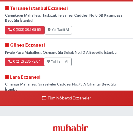
Tersane İstanbul Eczanesi
Camiikebir Mahallesi, Taşkızak Tersanesi Caddesi No:6 6B Kasımpaşa
Beyoğlu İstanbul
0 (533) 395 65 65
Yol Tarifi Al
Güneş Eczanesi
Piyale Paşa Mahallesi, Osmanoğlu Sokak No:10 A Beyoğlu İstanbul
0 (212) 235 72 04
Yol Tarifi Al
Lara Eczanesi
Cihangir Mahallesi, Sıraselviler Caddesi No:73 A Cihangir Beyoğlu
İstanbul
Tüm Nöbetçi Eczaneler
0 (212) 293 90 86
Yol Tarifi Al