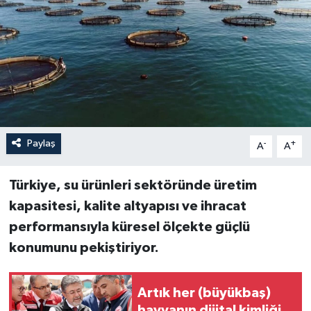
Paylaş
-
+
A
A
Türkiye, su ürünleri sektöründe üretim
kapasitesi, kalite altyapısı ve ihracat
performansıyla küresel ölçekte güçlü
konumunu pekiştiriyor.
Artık her (büyükbaş)
hayvanın dijital kimliği