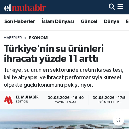
Son Haberler
İslam Dünyası
Güncel
Dünya
E
Hava Durumu
Trafik Durumu
HABERLER
EKONOMI
Türkiye'nin su ürünleri
Süper Lig Puan Durumu ve Fikstür
ihracatı yüzde 11 arttı
Tüm Manşetler
Türkiye, su ürünleri sektöründe üretim kapasitesi,
kalite altyapısı ve ihracat performansıyla küresel
Son Dakika Haberleri
ölçekte güçlü konumunu pekiştiriyor.
Haber Arşivi
EL MUHABIR
30.05.2026 - 16:40
30.05.2026 - 17:51
EDITÖR
YAYINLANMA
GÜNCELLEME