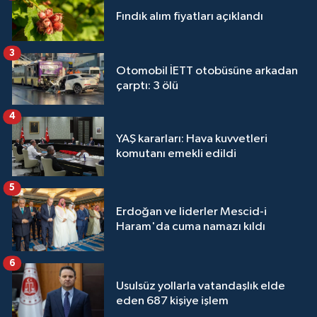
Fındık alım fiyatları açıklandı
3
Otomobil İETT otobüsüne arkadan
çarptı: 3 ölü
4
YAŞ kararları: Hava kuvvetleri
komutanı emekli edildi
5
Erdoğan ve liderler Mescid-i
Haram'da cuma namazı kıldı
6
Usulsüz yollarla vatandaşlık elde
eden 687 kişiye işlem