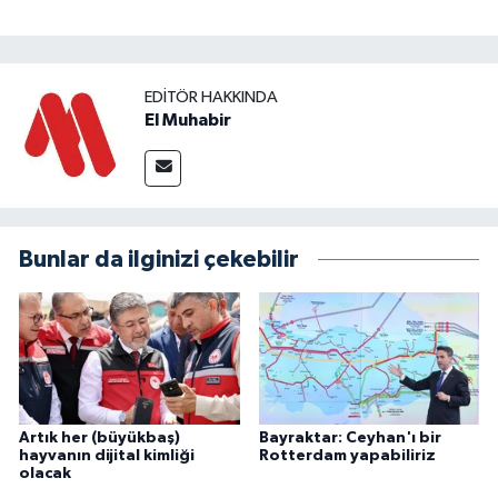
EDITÖR HAKKINDA
El Muhabir
Bunlar da ilginizi çekebilir
Artık her (büyükbaş)
Bayraktar: Ceyhan'ı bir
hayvanın dijital kimliği
Rotterdam yapabiliriz
olacak