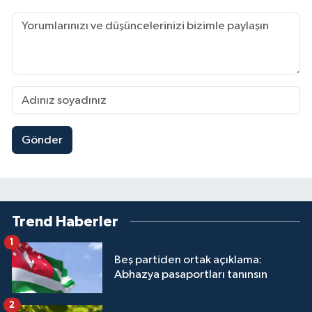
Gönder
Trend Haberler
1
Beş partiden ortak açıklama:
Abhazya pasaportları tanınsın
2