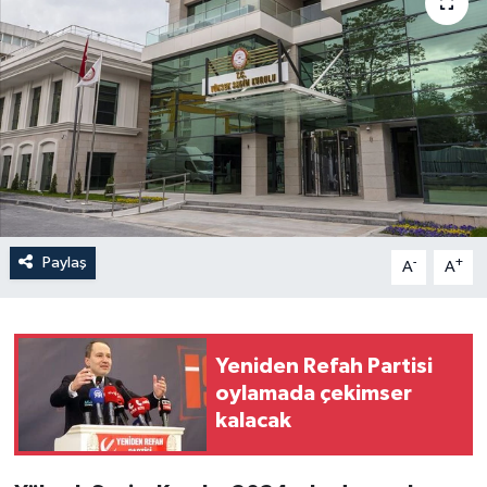
Paylaş
-
+
A
A
Yeniden Refah Partisi
oylamada çekimser
kalacak