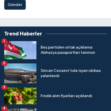
Gönder
Trend Haberler
1
Beş partiden ortak açıklama:
Abhazya pasaportları tanınsın
2
Sincan Cezaevi'nde isyan iddiası
yalanlandı
3
Fındık alım fiyatları açıklandı
4