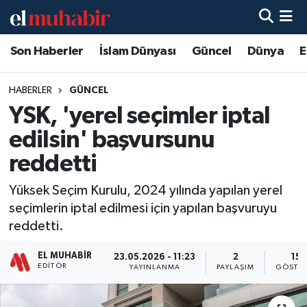
Son Haberler
İslam Dünyası
Güncel
Dünya
E
Hava Durumu
Trafik Durumu
HABERLER
GÜNCEL
YSK, 'yerel seçimler iptal
Süper Lig Puan Durumu ve Fikstür
edilsin' başvursunu
Tüm Manşetler
reddetti
Yüksek Seçim Kurulu, 2024 yılında yapılan yerel
Son Dakika Haberleri
seçimlerin iptal edilmesi için yapılan başvuruyu
reddetti.
Haber Arşivi
EL MUHABIR
23.05.2026 - 11:23
2
15
EDITÖR
YAYINLANMA
PAYLAŞIM
GÖSTER