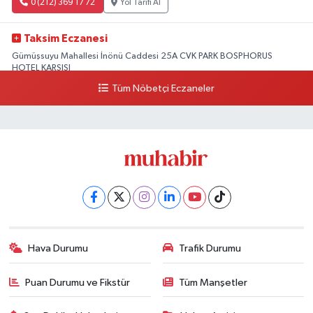
0 (212) 369 17 72
Yol Tarifi Al
Taksim Eczanesi
Gümüşsuyu Mahallesi İnönü Caddesi 25A CVK PARK BOSPHORUS
HOTEL KARŞISI
Tüm Nöbetçi Eczaneler
0 (212) 249 50 99
Yol Tarifi Al
Hava Durumu
Trafik Durumu
Puan Durumu ve Fikstür
Tüm Manşetler