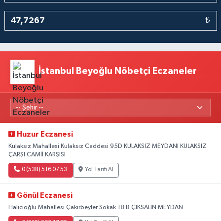
₺
İstanbul Beyoğlu Nöbetçi Eczaneler
Huzur Eczanesi
Kulaksız Mahallesi Kulaksız Caddesi 95D KULAKSIZ MEYDANI KULAKSIZ
ÇARŞI CAMİİ KARŞISI
0 (538) 516 07 53
Yol Tarifi Al
Gönül Eczanesi
Halıcıoğlu Mahallesi Çakırbeyler Sokak 18 B ÇIKSALIN MEYDAN