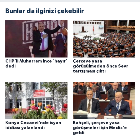
Bunlar da ilginizi çekebilir
CHP'li Muharrem İnce 'hayır'
Çerçeve yasa
dedi
görüşülmeden önce Sevr
tartışması çıktı
Konya Cezaevi'nde isyan
Bahçeli, çerçeve yasa
iddiası yalanlandı
görüşmeleri için Meclis'e
geldi