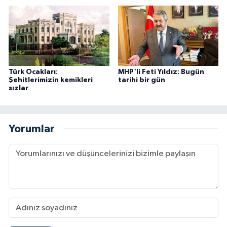
Türk Ocakları:
MHP'li Feti Yıldız: Bugün
Şehitlerimizin kemikleri
tarihi bir gün
sızlar
Yorumlar