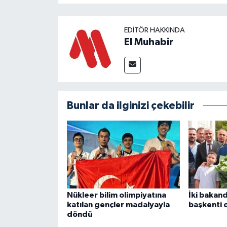
EDITÖR HAKKINDA
El Muhabir
Bunlar da ilginizi çekebilir
Nükleer bilim olimpiyatına
İki bakan
katılan gençler madalyayla
başkenti 
döndü