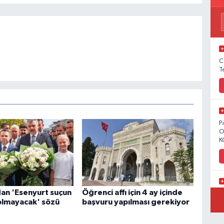
C
T
P
O
K
dan 'Esenyurt suçun
Öğrenci affı için 4 ay içinde
C
olmayacak' sözü
başvuru yapılması gerekiyor
Y