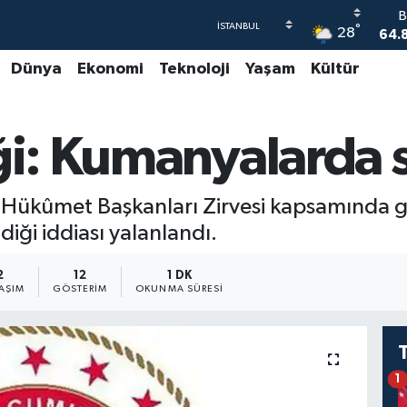
B
°
28
64.
Dünya
Ekonomi
Teknoloji
Yaşam
Kültür
47
55
iği: Kumanyalarda 
64
GR
6
Hükûmet Başkanları Zirvesi kapsamında g
B
1
iği iddiası yalanlandı.
2
12
1 DK
AŞIM
GÖSTERIM
OKUNMA SÜRESI
1