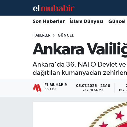
Hava Durumu
Son Haberler
İslam Dünyası
Güncel
HABERLER
GÜNCEL
Trafik Durumu
Ankara Valil
Süper Lig Puan Durumu ve Fikstür
Ankara'da 36. NATO Devlet ve 
Tüm Manşetler
dağıtılan kumanyadan zehirlend
Son Dakika Haberleri
EL MUHABIR
05.07.2026 - 23:10
EDITÖR
YAYINLANMA
PAYL
Haber Arşivi