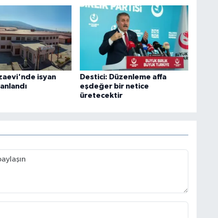
zaevi'nde isyan
Destici: Düzenleme affa
lanlandı
eşdeğer bir netice
üretecektir