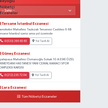
Tersane İstanbul Eczanesi
amiikebir Mahallesi Taşkızak Tersanesi Caddesi 6 6B
ersane İstanbul içerisi ama yol üzerinde
0 (533) 395 65 65
Yol Tarifi Al
Güneş Eczanesi
iyalepaşa Mahallesi Osmanoğlu Sokak 10 A ESKİ ÖZEL
KMEYDANI HASTANESİ YANI CEMAL KAMACI SPOR
OMPLEKSI KARŞISI
0 (212) 235 72 04
Yol Tarifi Al
Lara Eczanesi
ihangir Mahallesi Sıraselviler Caddesi 73 A TAKSİM İLK
Tüm Nöbetçi Eczaneler
ARDIM HASTANESİ KARŞISI
0 (212) 293 90 86
Yol Tarifi Al