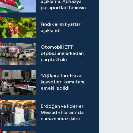
açıklama: Abhazya
pasaportları tanınsın
Fındık alım fiyatları
açıklandı
Otomobil İETT
otobüsüne arkadan
çarptı: 3 ölü
YAŞ kararları: Hava
kuvvetleri komutanı
emekli edildi
Erdoğan ve liderler
Mescid-i Haram'da
cuma namazı kıldı