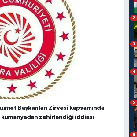
2
3
4
5
ûmet Başkanları Zirvesi kapsamında
 kumanyadan zehirlendiği iddiası
6