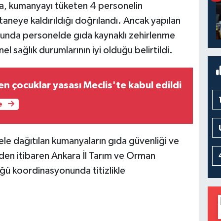
da, kumanyayı tüketen 4 personelin
taneye kaldırıldığı doğrılandı. Ancak yapılan
ucunda personelde gıda kaynaklı zehirlenme
 sağlık durumlarının iyi olduğu belirtildi.
n çocuklar yasası Meclis'te kabul edildi
e
ele dağıtılan kumanyaların gıda güvenliği ve
nden itibaren Ankara İl Tarım ve Orman
üğü koordinasyonunda titizlikle