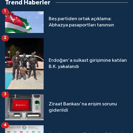
Trend Haberler
1
Beş partiden ortak açıklama:
Abhazya pasaportları tanınsın
2
Erdoğan'a suikast girişimine katılan
B.K. yakalandı
3
Ziraat Bankası'na erişim sorunu
giderildi
4