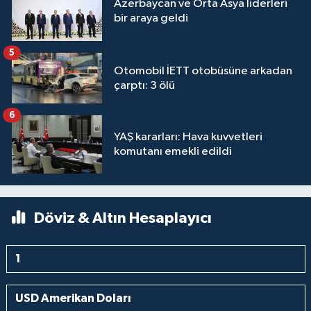
Azerbaycan ve Orta Asya liderleri
bir araya geldi
5
Otomobil İETT otobüsüne arkadan
çarptı: 3 ölü
6
YAŞ kararları: Hava kuvvetleri
komutanı emekli edildi
Döviz & Altın Hesaplayıcı