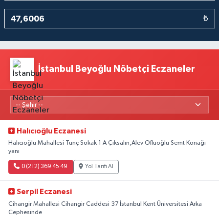
₺
İstanbul Beyoğlu Nöbetçi Eczaneler
Halıcıoğlu Eczanesi
Halıcıoğlu Mahallesi Tunç Sokak 1 A Çıksalın,Alev Ofluoğlu Semt Konağı
yanı
0 (212) 369 45 49
Yol Tarifi Al
Serpil Eczanesi
Cihangir Mahallesi Cihangir Caddesi 37 İstanbul Kent Üniversitesi Arka
Cephesinde