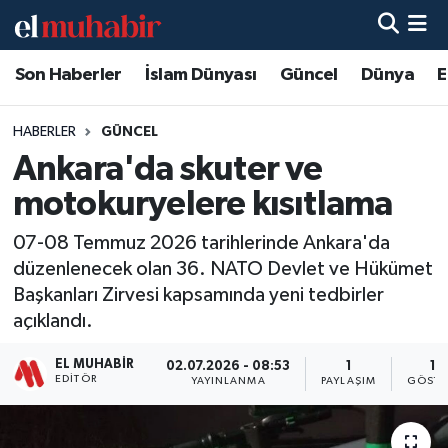
Son Haberler
İslam Dünyası
Güncel
Dünya
E
Hava Durumu
Trafik Durumu
HABERLER
GÜNCEL
Ankara'da skuter ve
Süper Lig Puan Durumu ve Fikstür
motokuryelere kısıtlama
Tüm Manşetler
07-08 Temmuz 2026 tarihlerinde Ankara'da
düzenlenecek olan 36. NATO Devlet ve Hükümet
Son Dakika Haberleri
Başkanları Zirvesi kapsamında yeni tedbirler
açıklandı.
Haber Arşivi
EL MUHABIR
02.07.2026 - 08:53
1
18
EDITÖR
YAYINLANMA
PAYLAŞIM
GÖSTE