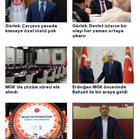
Gürlek: Çerçeve yasada
Gürlek: Devlet isterse bir
kimseye özel statü yok
olayı her zaman ortaya
çıkarır
MGK'da çözüm süreci ele
Erdoğan MGK öncesinde
alındı
Bahçeli ile bir araya geldi