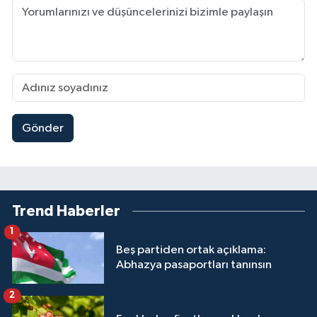
Gönder
Trend Haberler
1
Beş partiden ortak açıklama:
Abhazya pasaportları tanınsın
2