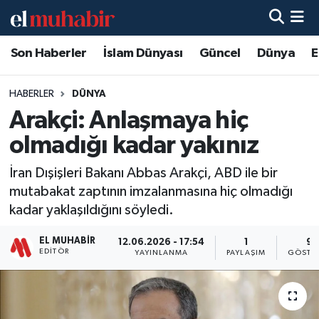
Son Haberler
İslam Dünyası
Güncel
Dünya
E
Hava Durumu
Trafik Durumu
HABERLER
DÜNYA
Arakçi: Anlaşmaya hiç
Süper Lig Puan Durumu ve Fikstür
olmadığı kadar yakınız
Tüm Manşetler
İran Dışişleri Bakanı Abbas Arakçi, ABD ile bir
mutabakat zaptının imzalanmasına hiç olmadığı
Son Dakika Haberleri
kadar yaklaşıldığını söyledi.
Haber Arşivi
EL MUHABIR
12.06.2026 - 17:54
1
9
EDITÖR
YAYINLANMA
PAYLAŞIM
GÖSTE