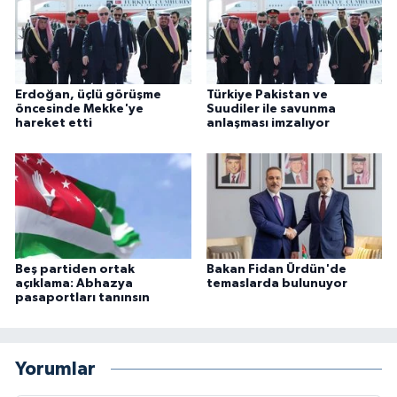
Erdoğan, üçlü görüşme
Türkiye Pakistan ve
öncesinde Mekke'ye
Suudiler ile savunma
hareket etti
anlaşması imzalıyor
Beş partiden ortak
Bakan Fidan Ürdün'de
açıklama: Abhazya
temaslarda bulunuyor
pasaportları tanınsın
Yorumlar