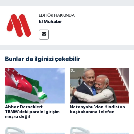
EDITÖR HAKKINDA
El Muhabir
Bunlar da ilginizi çekebilir
Abhaz Dernekleri:
Netanyahu'dan Hindistan
TBMM'deki paralel girişim
başbakanına telefon
meşru değil