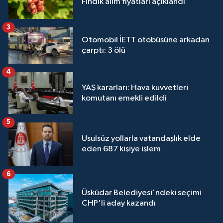
Fındık alım fiyatları açıklandı
3
Otomobil İETT otobüsüne arkadan
çarptı: 3 ölü
4
YAŞ kararları: Hava kuvvetleri
komutanı emekli edildi
5
Usulsüz yollarla vatandaşlık elde
eden 687 kişiye işlem
6
Üsküdar Belediyesi'ndeki seçimi
CHP'li aday kazandı