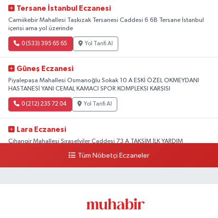
Tersane İstanbul Eczanesi
Camiikebir Mahallesi Taşkızak Tersanesi Caddesi 6 6B Tersane İstanbul
içerisi ama yol üzerinde
0 (533) 395 65 65
Yol Tarifi Al
Güneş Eczanesi
Piyalepaşa Mahallesi Osmanoğlu Sokak 10 A ESKİ ÖZEL OKMEYDANI
HASTANESİ YANI CEMAL KAMACI SPOR KOMPLEKSI KARŞISI
0 (212) 235 72 04
Yol Tarifi Al
Lara Eczanesi
Cihangir Mahallesi Sıraselviler Caddesi 73 A TAKSİM İLK YARDIM
HASTANESİ KARŞISI
Tüm Nöbetçi Eczaneler
0 (212) 293 90 86
Yol Tarifi Al