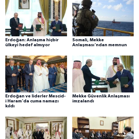
Erdoğan: Anlaşma hiçbir
Somali, Mekke
ülkeyi hedef almıyor
Anlaşması'ndan memnun
Erdoğan ve liderler Mescid-
Mekke Güvenlik Anlaşması
i Haram'da cuma namazı
imzalandı
kıldı