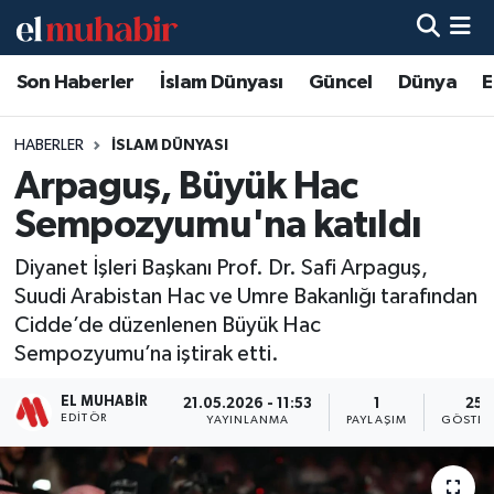
Son Haberler
İslam Dünyası
Güncel
Dünya
E
Hava Durumu
Trafik Durumu
HABERLER
İSLAM DÜNYASI
Arpaguş, Büyük Hac
Süper Lig Puan Durumu ve Fikstür
Sempozyumu'na katıldı
Tüm Manşetler
Diyanet İşleri Başkanı Prof. Dr. Safi Arpaguş,
Suudi Arabistan Hac ve Umre Bakanlığı tarafından
Son Dakika Haberleri
Cidde’de düzenlenen Büyük Hac
Sempozyumu’na iştirak etti.
Haber Arşivi
EL MUHABIR
21.05.2026 - 11:53
1
25
EDITÖR
YAYINLANMA
PAYLAŞIM
GÖSTER