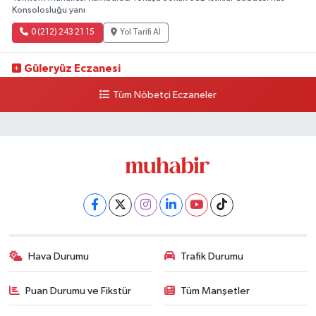
Konsolosluğu yanı
0 (212) 243 21 15
Yol Tarifi Al
Güleryüz Eczanesi
Piripaşa Mahallesi Şaban Deresi Sokak 7 D Koç Müzesi Arkası-
Tüm Nöbetçi Eczaneler
kalaycıbahçe Meydana Doğru
0 (212) 369 95 85
Yol Tarifi Al
Hava Durumu
Trafik Durumu
Puan Durumu ve Fikstür
Tüm Manşetler