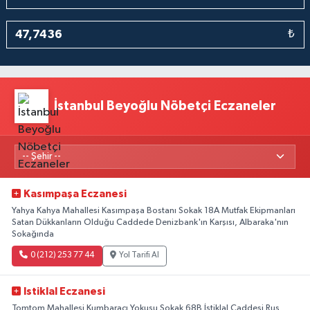
₺
İstanbul Beyoğlu Nöbetçi Eczaneler
Kasımpaşa Eczanesi
Yahya Kahya Mahallesi Kasımpaşa Bostanı Sokak 18A Mutfak Ekipmanları
Satan Dükkanların Olduğu Caddede Denizbank'ın Karşısı, Albaraka'nın
Sokağında
0 (212) 253 77 44
Yol Tarifi Al
Istiklal Eczanesi
Tomtom Mahallesi Kumbaracı Yokuşu Sokak 68B İstiklal Caddesi Rus