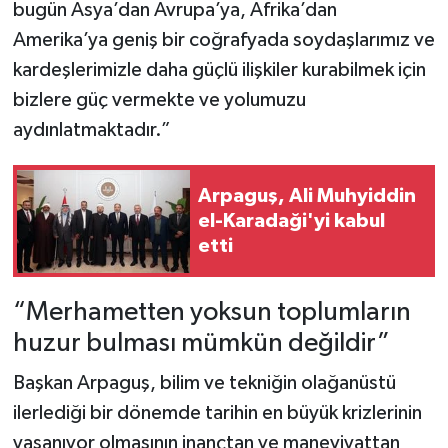
bugün Asya’dan Avrupa’ya, Afrika’dan
Amerika’ya geniş bir coğrafyada soydaşlarımız ve
kardeşlerimizle daha güçlü ilişkiler kurabilmek için
bizlere güç vermekte ve yolumuzu
aydınlatmaktadır.”
Arpaguş, Ali Muhyiddin
el-Karadaği'yi kabul
etti
“Merhametten yoksun toplumların
huzur bulması mümkün değildir”
Başkan Arpaguş, bilim ve tekniğin olağanüstü
ilerlediği bir dönemde tarihin en büyük krizlerinin
yaşanıyor olmasının inançtan ve maneviyattan