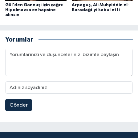
Gül'den Gannuşi için çağrı:
Arpaguş, Ali Muhyiddin el-
Hiç olmazsa ev hapsine
Karadaği'yi kabul etti
alınsın
Yorumlar
Gönder