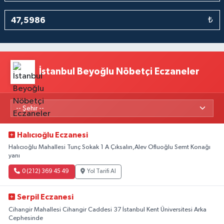
₺
İstanbul Beyoğlu Nöbetçi Eczaneler
Halıcıoğlu Eczanesi
Halıcıoğlu Mahallesi Tunç Sokak 1 A Çıksalın,Alev Ofluoğlu Semt Konağı
yanı
0 (212) 369 45 49
Yol Tarifi Al
Serpil Eczanesi
Cihangir Mahallesi Cihangir Caddesi 37 İstanbul Kent Üniversitesi Arka
Cephesinde