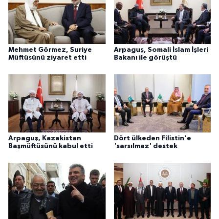
Mehmet Görmez, Suriye
Arpaguş, Somali İslam İşleri
Müftüsünü ziyaret etti
Bakanı ile görüştü
Arpaguş, Kazakistan
Dört ülkeden Filistin'e
Başmüftüsünü kabul etti
'sarsılmaz' destek