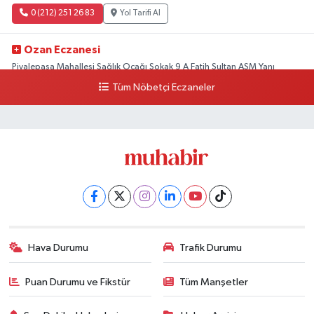
0 (212) 251 26 83
Yol Tarifi Al
Ozan Eczanesi
Piyalepaşa Mahallesi Sağlık Ocağı Sokak 9 A Fatih Sultan ASM Yanı
Tüm Nöbetçi Eczaneler
0 (212) 297 30 13
Yol Tarifi Al
Hava Durumu
Trafik Durumu
Puan Durumu ve Fikstür
Tüm Manşetler