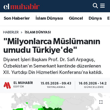
Son Haberler
İslam Dünyası
Güncel
Dünya
E
Hava Durumu
Trafik Durumu
HABERLER
İSLAM DÜNYASI
"Milyonlarca Müslümanın
Süper Lig Puan Durumu ve Fikstür
umudu Türkiye'de"
Tüm Manşetler
Diyanet İşleri Başkanı Prof. Dr. Safi Arpaguş,
Özbekistan’ın Semerkant kentinde düzenlenen
Son Dakika Haberleri
XII. Yurtdışı Din Hizmetleri Konferansı’na katıldı.
Haber Arşivi
EL MUHABIR
15.05.2026 - 09:43
16.05.2026 - 14:29
EDITÖR
YAYINLANMA
GÜNCELLEME