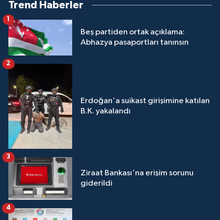
Trend Haberler
1
Beş partiden ortak açıklama:
Abhazya pasaportları tanınsın
2
Erdoğan'a suikast girişimine katılan
B.K. yakalandı
3
Ziraat Bankası'na erişim sorunu
giderildi
4