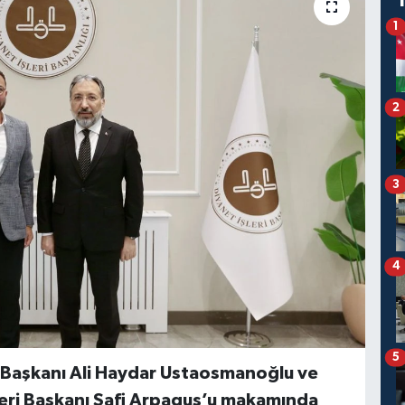
1
2
3
4
5
u Başkanı Ali Haydar Ustaosmanoğlu ve
leri Başkanı Safi Arpaguş’u makamında