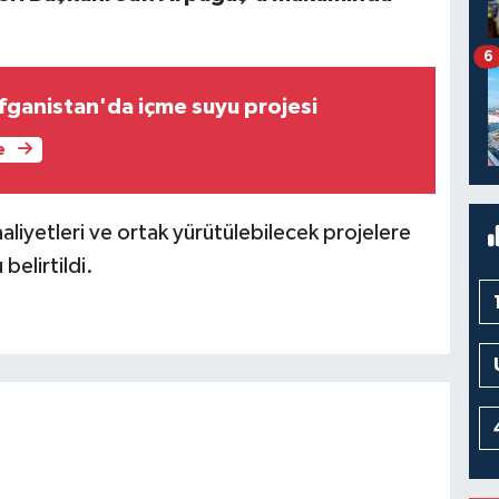
6
fganistan'da içme suyu projesi
e
aaliyetleri ve ortak yürütülebilecek projelere
belirtildi.