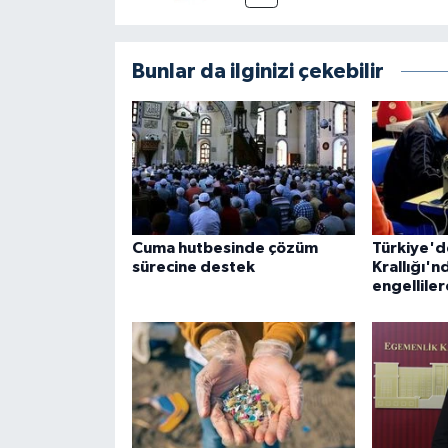
Bunlar da ilginizi çekebilir
Cuma hutbesinde çözüm
Türkiye'd
sürecine destek
Krallığı'n
engellile