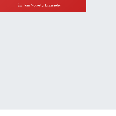
Tüm Nöbetçi Eczaneler
0 (212) 297 96 92
Yol Tarifi Al