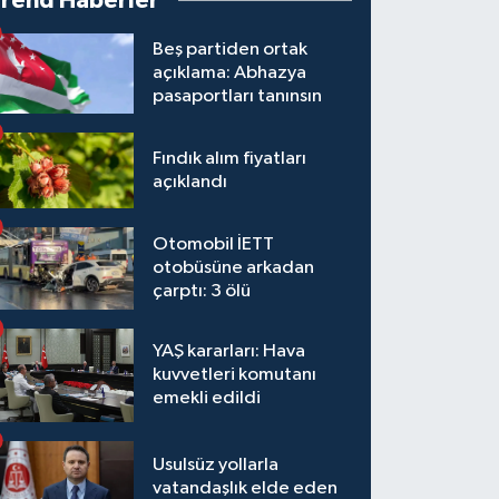
Trend Haberler
Beş partiden ortak
açıklama: Abhazya
pasaportları tanınsın
Fındık alım fiyatları
açıklandı
Otomobil İETT
otobüsüne arkadan
çarptı: 3 ölü
YAŞ kararları: Hava
kuvvetleri komutanı
emekli edildi
Usulsüz yollarla
vatandaşlık elde eden