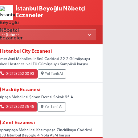
İstanbul Beyoğlu Nöbetçi
Eczaneler
Istanbul City Eczanesi
mer Avni Mahallesi İnönü Caddesi 32 2 Gümüşsuyu
skeri Hastanesi ve İTÜ Gümüşsuyu Kampüsü karşısı
0 (212) 252 00 93
Yol Tarifi Al
Hasköy Eczanesi
iripaşa Mahallesi Şaban Deresi Sokak 65 A
0 (212) 533 36 46
Yol Tarifi Al
Zent Eczanesi
aptanpaşa Mahallesi Kasımpaşa Zincirlikuyu Caddesi
23B İstanbul Beyoğlu 4 Nolu ASM Karşısı