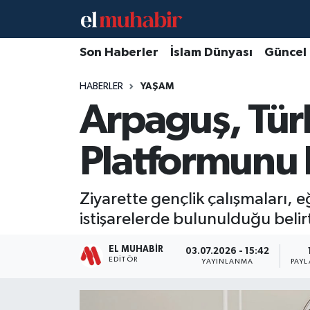
Hava Durumu
Son Haberler
İslam Dünyası
Güncel
HABERLER
YAŞAM
Trafik Durumu
Arpaguş, Türk
Süper Lig Puan Durumu ve Fikstür
Platformunu k
Tüm Manşetler
Son Dakika Haberleri
Ziyarette gençlik çalışmaları, eğ
istişarelerde bulunulduğu belirt
Haber Arşivi
EL MUHABIR
03.07.2026 - 15:42
EDITÖR
YAYINLANMA
PAYL