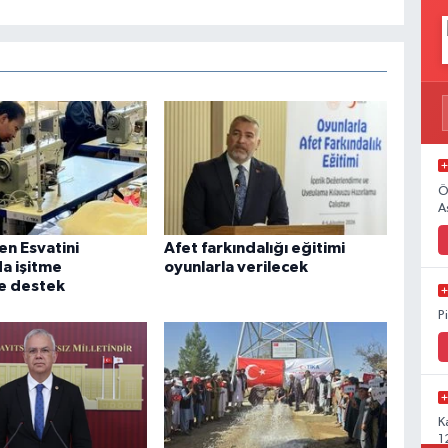
Ö
A
en Esvatini
Afet farkındalığı eğitimi
da işitme
oyunlarla verilecek
re destek
P
K
1