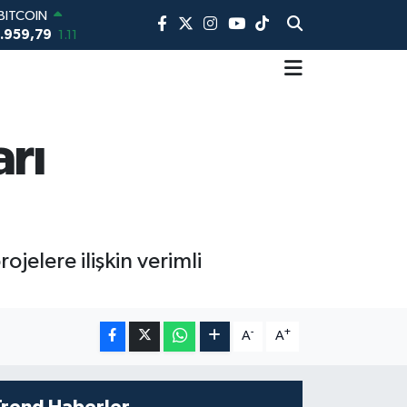
BITCOIN
.959,79
1.11
DOLAR
7,7436
0.18
EURO
5,2510
0.32
STERLİN
rı
4,4811
0.38
AM ALTIN
660.55
0.03
BİST100
13.779
-14
ojelere ilişkin verimli
-
+
A
A