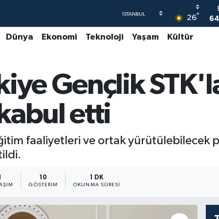
°
26
64
Dünya
Ekonomi
Teknoloji
Yaşam
Kültür
4
5
iye Gençlik STK'la
6
GR
6
abul etti
itim faaliyetleri ve ortak yürütülebilecek pr
ildi.
1
10
1 DK
AŞIM
GÖSTERIM
OKUNMA SÜRESI