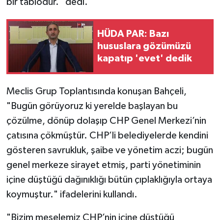
bir tablodur." dedi.
HÜDA PAR: Bazı
hususlara gözümüzü
kapatıp 'evet' dedik
Meclis Grup Toplantısında konuşan Bahçeli,
"Bugün görüyoruz ki yerelde başlayan bu
çözülme, dönüp dolaşıp CHP Genel Merkezi’nin
çatısına çökmüştür. CHP’li belediyelerde kendini
gösteren savrukluk, şaibe ve yönetim aczi; bugün
genel merkeze sirayet etmiş, parti yönetiminin
içine düştüğü dağınıklığı bütün çıplaklığıyla ortaya
koymuştur." ifadelerini kullandı.
"Bizim meselemiz CHP’nin içine düştüğü