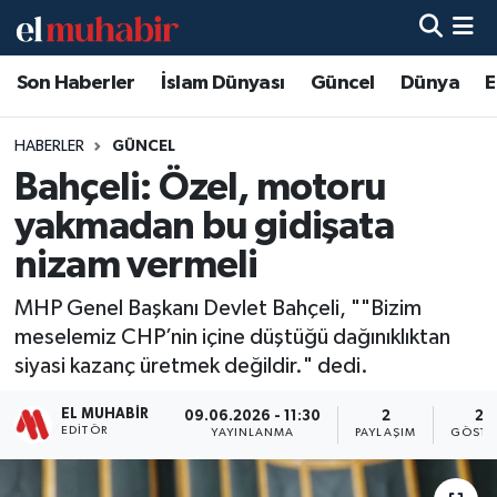
Son Haberler
İslam Dünyası
Güncel
Dünya
E
Hava Durumu
Trafik Durumu
HABERLER
GÜNCEL
Bahçeli: Özel, motoru
Süper Lig Puan Durumu ve Fikstür
yakmadan bu gidişata
Tüm Manşetler
nizam vermeli
MHP Genel Başkanı Devlet Bahçeli, ""Bizim
Son Dakika Haberleri
meselemiz CHP’nin içine düştüğü dağınıklıktan
siyasi kazanç üretmek değildir." dedi.
Haber Arşivi
EL MUHABIR
09.06.2026 - 11:30
2
22
EDITÖR
YAYINLANMA
PAYLAŞIM
GÖSTE