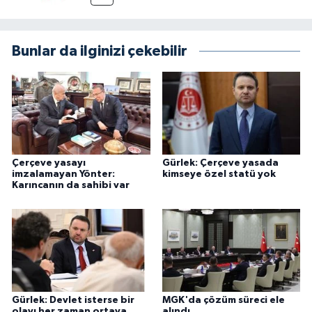
Bunlar da ilginizi çekebilir
Çerçeve yasayı
Gürlek: Çerçeve yasada
imzalamayan Yönter:
kimseye özel statü yok
Karıncanın da sahibi var
Gürlek: Devlet isterse bir
MGK'da çözüm süreci ele
olayı her zaman ortaya
alındı