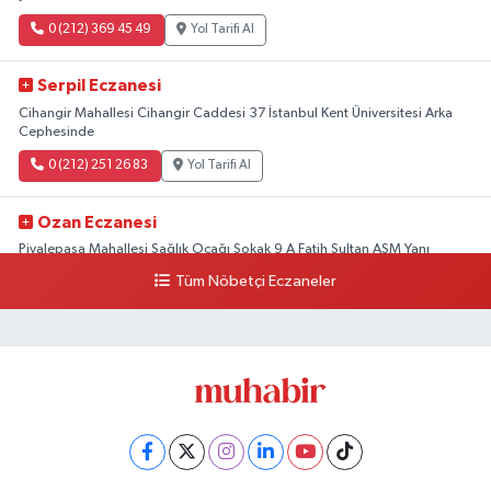
0 (212) 369 45 49
Yol Tarifi Al
Serpil Eczanesi
Cihangir Mahallesi Cihangir Caddesi 37 İstanbul Kent Üniversitesi Arka
Cephesinde
0 (212) 251 26 83
Yol Tarifi Al
Ozan Eczanesi
Piyalepaşa Mahallesi Sağlık Ocağı Sokak 9 A Fatih Sultan ASM Yanı
Tüm Nöbetçi Eczaneler
0 (212) 297 30 13
Yol Tarifi Al