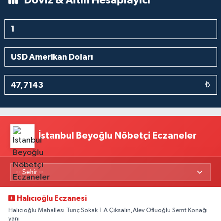
Döviz & Altın Hesaplayıcı
₺
İstanbul Beyoğlu Nöbetçi Eczaneler
Halıcıoğlu Eczanesi
Halıcıoğlu Mahallesi Tunç Sokak 1 A Çıksalın,Alev Ofluoğlu Semt Konağı
yanı