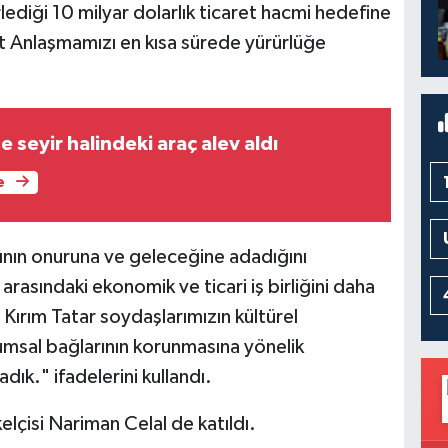
lediği 10 milyar dolarlık ticaret hacmi hedefine
 Anlaşmamızı en kısa sürede yürürlüğe
e seyir halindeki araç alev aldı
e
ının onuruna ve geleceğine adadığını
arasındaki ekonomik ve ticari iş birliğini daha
 Kırım Tatar soydaşlarımızın kültürel
plumsal bağlarının korunmasına yönelik
dık." ifadelerini kullandı.
çisi Nariman Celal de katıldı.