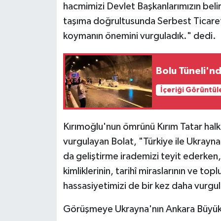
hacmimizi Devlet Başkanlarımızın belir
taşıma doğrultusunda Serbest Ticaret
koymanın önemini vurguladık." dedi.
Bolu Tüneli'nd
İçeriği Görüntül
Kırımoğlu'nun ömrünü Kırım Tatar halk
vurgulayan Bolat, "​Türkiye ile Ukrayna 
da geliştirme irademizi teyit ederken,
kimliklerinin, tarihî miraslarının ve to
hassasiyetimizi de bir kez daha vurgula
Görüşmeye Ukrayna'nın Ankara Büyükel