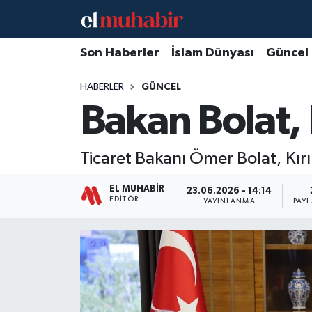
Hava Durumu
Son Haberler
İslam Dünyası
Güncel
HABERLER
GÜNCEL
Trafik Durumu
Bakan Bolat, 
Süper Lig Puan Durumu ve Fikstür
Ticaret Bakanı Ömer Bolat, Kırı
Tüm Manşetler
EL MUHABIR
23.06.2026 - 14:14
Son Dakika Haberleri
EDITÖR
YAYINLANMA
PAY
Haber Arşivi