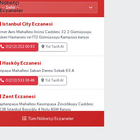
Istanbul City Eczanesi
mer Avni Mahallesi İnönü Caddesi 32 2 Gümüşsuyu
skeri Hastanesi ve İTÜ Gümüşsuyu Kampüsü karşısı
0 (212) 252 00 93
Yol Tarifi Al
Hasköy Eczanesi
iripaşa Mahallesi Şaban Deresi Sokak 65 A
0 (212) 533 36 46
Yol Tarifi Al
Zent Eczanesi
aptanpaşa Mahallesi Kasımpaşa Zincirlikuyu Caddesi
23B İstanbul Beyoğlu 4 Nolu ASM Karşısı
Tüm Nöbetçi Eczaneler
0 (212) 297 96 92
Yol Tarifi Al