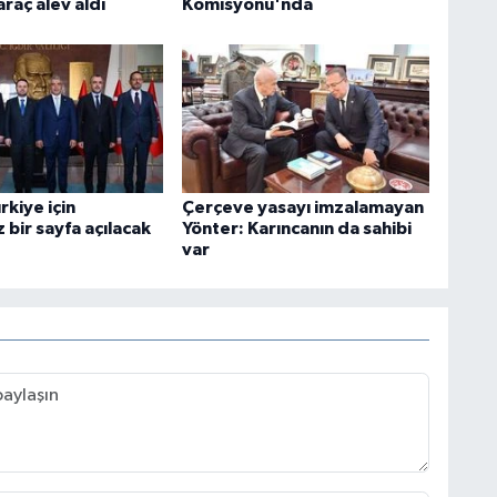
araç alev aldı
Komisyonu'nda
rkiye için
Çerçeve yasayı imzalamayan
bir sayfa açılacak
Yönter: Karıncanın da sahibi
var