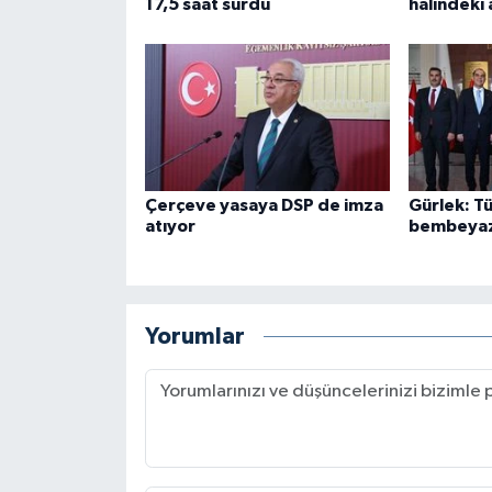
17,5 saat sürdü
halindeki 
Çerçeve yasaya DSP de imza
Gürlek: Tü
atıyor
bembeyaz 
Yorumlar