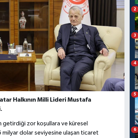
2
3
4
5
tar Halkının Milli Lideri Mustafa
.
etirdiği zor koşullara ve küresel
6
 milyar dolar seviyesine ulaşan ticaret