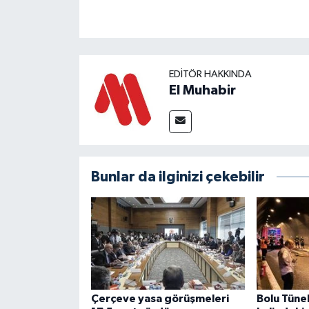
EDITÖR HAKKINDA
El Muhabir
Bunlar da ilginizi çekebilir
Çerçeve yasa görüşmeleri
Bolu Tünel