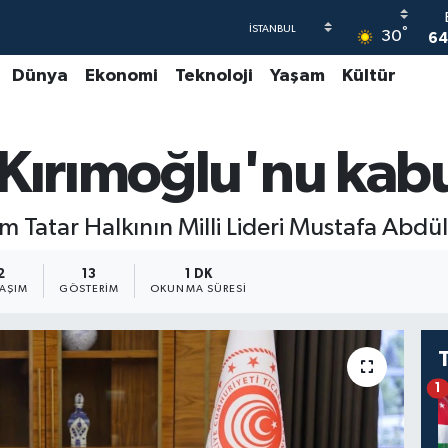
°
30
64
Dünya
Ekonomi
Teknoloji
Yaşam
Kültür
4
5
Kırımoğlu'nu kabul
6
GR
6
m Tatar Halkının Milli Lideri Mustafa Abdü
2
13
1 DK
LAŞIM
GÖSTERIM
OKUNMA SÜRESI
1