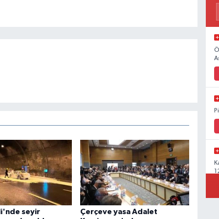
Ö
A
P
K
1
i'nde seyir
Çerçeve yasa Adalet