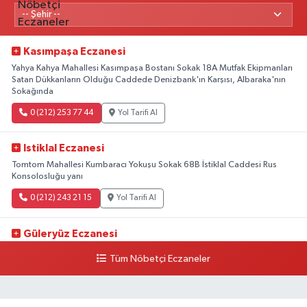
Kasımpaşa Eczanesi
Yahya Kahya Mahallesi Kasımpaşa Bostanı Sokak 18A Mutfak Ekipmanları
Satan Dükkanların Olduğu Caddede Denizbank'ın Karşısı, Albaraka'nın
Sokağında
0 (212) 253 77 44
Yol Tarifi Al
Istiklal Eczanesi
Tomtom Mahallesi Kumbaracı Yokuşu Sokak 68B İstiklal Caddesi Rus
Konsolosluğu yanı
0 (212) 243 21 15
Yol Tarifi Al
Güleryüz Eczanesi
Piripaşa Mahallesi Şaban Deresi Sokak 7 D Koç Müzesi Arkası-
Tüm Nöbetçi Eczaneler
kalaycıbahçe Meydana Doğru
0 (212) 369 95 85
Yol Tarifi Al