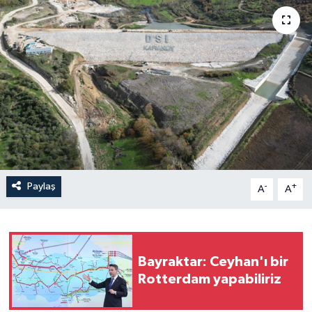
Paylaş
-
+
A
A
Bayraktar: Ceyhan'ı bir
Rotterdam yapabiliriz