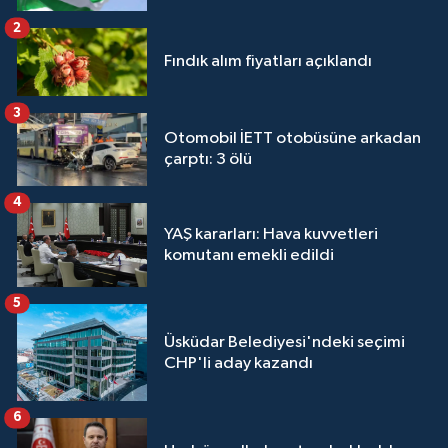
2
Fındık alım fiyatları açıklandı
3
Otomobil İETT otobüsüne arkadan
çarptı: 3 ölü
4
YAŞ kararları: Hava kuvvetleri
komutanı emekli edildi
5
Üsküdar Belediyesi'ndeki seçimi
CHP'li aday kazandı
6