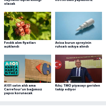
hayvanın dijital kimliği
Rotterdam yapabiliriz
olacak
Fındık alım fiyatları
Avixa burun spreyinin
açıklandı
ruhsatı askıya alındı
A101 satın aldı ama
Kılıç: TMO piyasayı geriden
Carrefour’un bağımsız
takip ediyor
yapısı korunacak