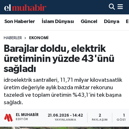
Son Haberler
İslam Dünyası
Güncel
Dünya
E
Hava Durumu
Trafik Durumu
HABERLER
EKONOMI
Barajlar doldu, elektrik
Süper Lig Puan Durumu ve Fikstür
üretiminin yüzde 43'ünü
Tüm Manşetler
sağladı
idroelektrik santralleri, 11,71 milyar kilovatsaatlik
Son Dakika Haberleri
üretim değeriyle aylık bazda miktar rekorunu
tazeledi ve toplam üretimin %43,1’ini tek başına
Haber Arşivi
sağladı.
EL MUHABIR
21.06.2026 - 14:42
2
13
EDITÖR
YAYINLANMA
PAYLAŞIM
GÖSTE