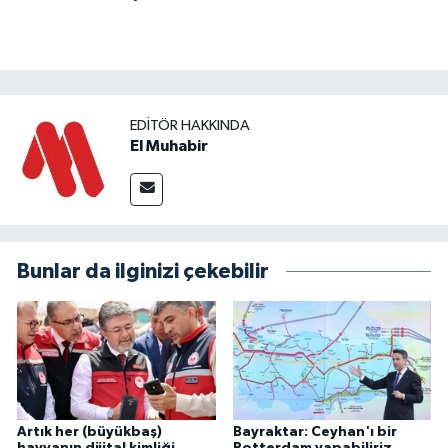
EDITÖR HAKKINDA
El Muhabir
Bunlar da ilginizi çekebilir
Artık her (büyükbaş)
Bayraktar: Ceyhan'ı bir