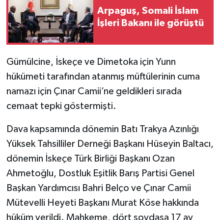
Arpaguş, Somali İslam
İşleri Bakanı ile görüştü
Gümülcine, İskeçe ve Dimetoka için Yunn
hükümeti tarafından atanmış müftülerinin cuma
namazı için Çınar Camii’ne geldikleri sırada
cemaat tepki göstermişti.
Dava kapsamında dönemin Batı Trakya Azınlığı
Yüksek Tahsilliler Derneği Başkanı Hüseyin Baltacı,
dönemin İskeçe Türk Birliği Başkanı Ozan
Ahmetoğlu, Dostluk Eşitlik Barış Partisi Genel
Başkan Yardımcısı Bahri Belço ve Çınar Camii
Mütevelli Heyeti Başkanı Murat Köse hakkında
hüküm verildi. Mahkeme, dört soydaşa 17 ay