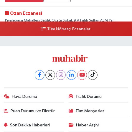
Ozan Eczanesi
Piyalepaşa Mahallesi Sağlık Ocağı Sokak 9 A Fatih Sultan ASM Yanı
Tüm Nöbetçi Eczaneler
0 (212) 297 30 13
Yol Tarifi Al
Hava Durumu
Trafik Durumu
Puan Durumu ve Fikstür
Tüm Manşetler
Son Dakika Haberleri
Haber Arşivi