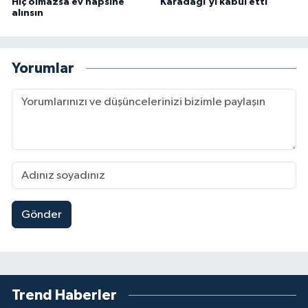
Hiç olmazsa ev hapsine
Karadaği'yi kabul etti
alınsın
Yorumlar
Gönder
Trend Haberler