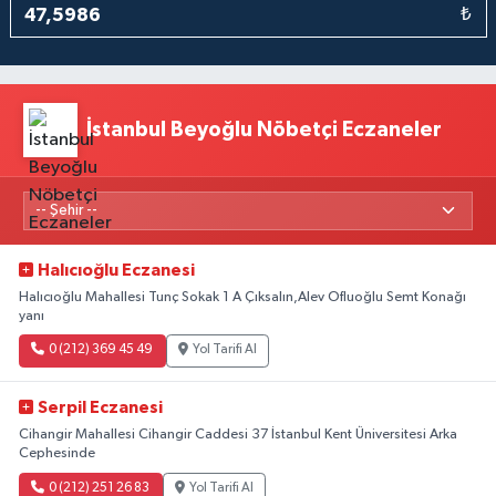
₺
İstanbul Beyoğlu Nöbetçi Eczaneler
Halıcıoğlu Eczanesi
Halıcıoğlu Mahallesi Tunç Sokak 1 A Çıksalın,Alev Ofluoğlu Semt Konağı
yanı
0 (212) 369 45 49
Yol Tarifi Al
Serpil Eczanesi
Cihangir Mahallesi Cihangir Caddesi 37 İstanbul Kent Üniversitesi Arka
Cephesinde
0 (212) 251 26 83
Yol Tarifi Al