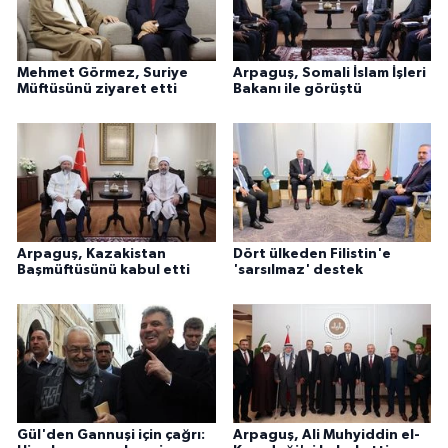
Mehmet Görmez, Suriye
Arpaguş, Somali İslam İşleri
Müftüsünü ziyaret etti
Bakanı ile görüştü
Arpaguş, Kazakistan
Dört ülkeden Filistin'e
Başmüftüsünü kabul etti
'sarsılmaz' destek
Gül'den Gannuşi için çağrı:
Arpaguş, Ali Muhyiddin el-