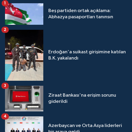
1
Beş partiden ortak açıklama:
Abhazya pasaportları tanınsın
2
Erdoğan'a suikast girişimine katılan
B.K. yakalandı
3
Ziraat Bankası'na erişim sorunu
giderildi
4
Azerbaycan ve Orta Asya liderleri
bir araya geldi