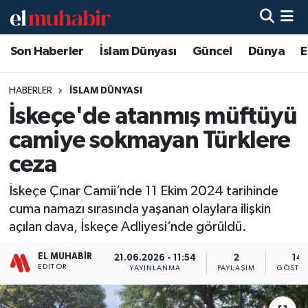
Son Haberler
İslam Dünyası
Güncel
Dünya
E
Hava Durumu
Trafik Durumu
HABERLER
İSLAM DÜNYASI
İskeçe'de atanmış müftüyü
Süper Lig Puan Durumu ve Fikstür
camiye sokmayan Türklere
Tüm Manşetler
ceza
İskeçe Çınar Camii’nde 11 Ekim 2024 tarihinde
Son Dakika Haberleri
cuma namazı sırasında yaşanan olaylara ilişkin
açılan dava, İskeçe Adliyesi’nde görüldü.
Haber Arşivi
EL MUHABIR
21.06.2026 - 11:54
2
14
EDITÖR
YAYINLANMA
PAYLAŞIM
GÖSTER