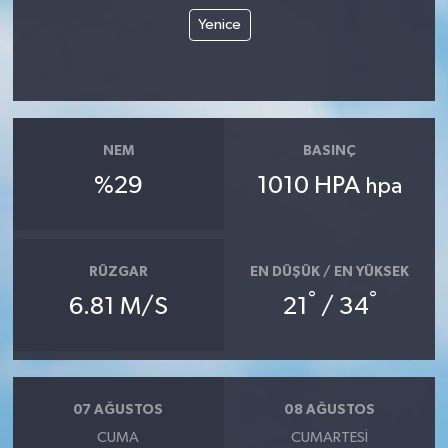
Yenice
NEM
BASINÇ
%29
1010 HPA
hpa
RÜZGAR
EN DÜŞÜK / EN YÜKSEK
°
°
6.81 M/S
21
/ 34
07 AĞUSTOS
08 AĞUSTOS
CUMA
CUMARTESI