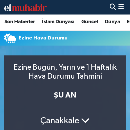
Son Haberler
İslam Dünyası
Güncel
Dünya
E
Hava Durumu
Trafik Durumu
Ezine Hava Durumu
Süper Lig Puan Durumu ve Fikstür
Ezine Bugün, Yarın ve 1 Haftalık
Tüm Manşetler
Hava Durumu Tahmini
Son Dakika Haberleri
ŞU AN
Haber Arşivi
Çanakkale