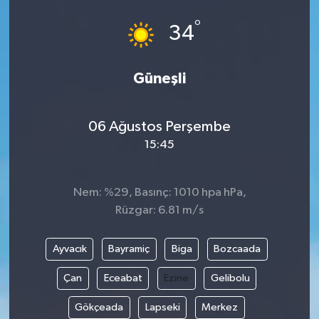
°
34
Güneşli
06 Ağustos Perşembe
15:45
Nem: %29, Basınç: 1010 hpa hPa,
Rüzgar: 6.81 m/s
Ayvacık
Bayramiç
Biga
Bozcaada
Çan
Eceabat
Ezine
Gelibolu
Gökçeada
Lapseki
Merkez