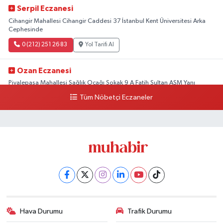
Serpil Eczanesi
Cihangir Mahallesi Cihangir Caddesi 37 İstanbul Kent Üniversitesi Arka
Cephesinde
0 (212) 251 26 83
Yol Tarifi Al
Ozan Eczanesi
Piyalepaşa Mahallesi Sağlık Ocağı Sokak 9 A Fatih Sultan ASM Yanı
Tüm Nöbetçi Eczaneler
0 (212) 297 30 13
Yol Tarifi Al
Hava Durumu
Trafik Durumu