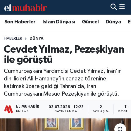
Son Haberler
İslam Dünyası
Güncel
Dünya
E
Hava Durumu
Trafik Durumu
HABERLER
DÜNYA
Cevdet Yılmaz, Pezeşkiyan
Süper Lig Puan Durumu ve Fikstür
ile görüştü
Tüm Manşetler
Cumhurbaşkanı Yardımcısı Cedet Yılmaz, İran’ın
dini lideri Ali Hamaney’in cenaze törenine
Son Dakika Haberleri
katılmak üzere geldiği Tahran’da, İran
Cumhurbaşkanı Mesud Pezeşkiyan ile görüştü.
Haber Arşivi
EL MUHABIR
03.07.2026 - 12:23
2
12
EDITÖR
YAYINLANMA
PAYLAŞIM
GÖSTE