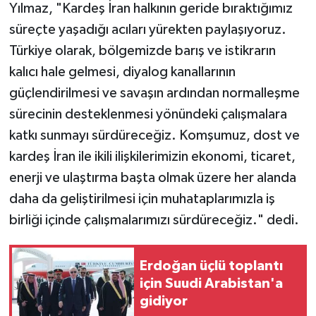
Yılmaz, "Kardeş İran halkının geride bıraktığımız
süreçte yaşadığı acıları yürekten paylaşıyoruz.
Türkiye olarak, bölgemizde barış ve istikrarın
kalıcı hale gelmesi, diyalog kanallarının
güçlendirilmesi ve savaşın ardından normalleşme
sürecinin desteklenmesi yönündeki çalışmalara
katkı sunmayı sürdüreceğiz. Komşumuz, dost ve
kardeş İran ile ikili ilişkilerimizin ekonomi, ticaret,
enerji ve ulaştırma başta olmak üzere her alanda
daha da geliştirilmesi için muhataplarımızla iş
birliği içinde çalışmalarımızı sürdüreceğiz." dedi.
Erdoğan üçlü toplantı
için Suudi Arabistan'a
gidiyor