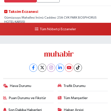
Taksim Eczanesi
Gümüşsuyu Mahallesi İnönü Caddesi 25A CVK PARK BOSPHORUS
HOTEL KARŞISI
Tüm Nöbetçi Eczaneler
0 (212) 249 50 99
Yol Tarifi Al
Hava Durumu
Trafik Durumu
Puan Durumu ve Fikstür
Tüm Manşetler
Son Dakika Haberleri
Haber Arşivi