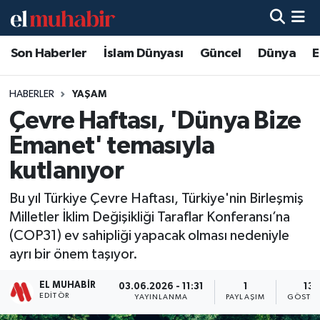
Son Haberler
İslam Dünyası
Güncel
Dünya
E
Hava Durumu
Trafik Durumu
HABERLER
YAŞAM
Çevre Haftası, 'Dünya Bize
Süper Lig Puan Durumu ve Fikstür
Emanet' temasıyla
Tüm Manşetler
kutlanıyor
Bu yıl Türkiye Çevre Haftası, Türkiye'nin Birleşmiş
Son Dakika Haberleri
Milletler İklim Değişikliği Taraflar Konferansı’na
(COP31) ev sahipliği yapacak olması nedeniyle
Haber Arşivi
ayrı bir önem taşıyor.
EL MUHABIR
03.06.2026 - 11:31
1
13
EDITÖR
YAYINLANMA
PAYLAŞIM
GÖSTER