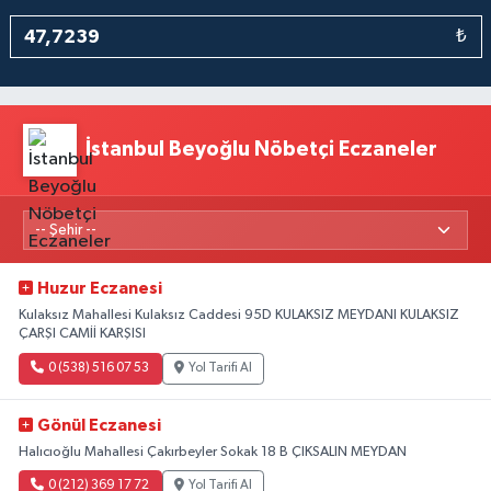
₺
İstanbul Beyoğlu Nöbetçi Eczaneler
Huzur Eczanesi
Kulaksız Mahallesi Kulaksız Caddesi 95D KULAKSIZ MEYDANI KULAKSIZ
ÇARŞI CAMİİ KARŞISI
0 (538) 516 07 53
Yol Tarifi Al
Gönül Eczanesi
Halıcıoğlu Mahallesi Çakırbeyler Sokak 18 B ÇIKSALIN MEYDAN
0 (212) 369 17 72
Yol Tarifi Al