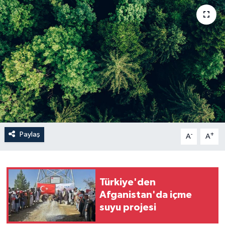
Paylaş
-
+
A
A
Türkiye'den
Afganistan'da içme
suyu projesi