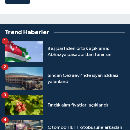
Trend Haberler
1
Beş partiden ortak açıklama:
Abhazya pasaportları tanınsın
2
Sincan Cezaevi'nde isyan iddiası
yalanlandı
3
Fındık alım fiyatları açıklandı
4
Otomobil İETT otobüsüne arkadan