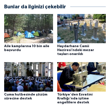
Bunlar da ilginizi çekebilir
Aile kamplarına 10 bin aile
Haydarhane Camii
başvurdu
Haziresi’ndeki mezar
taşları onarıldı
Cuma hutbesinde çözüm
Türkiye'den Esvatini
sürecine destek
Krallığı'nda işitme
engellilere destek