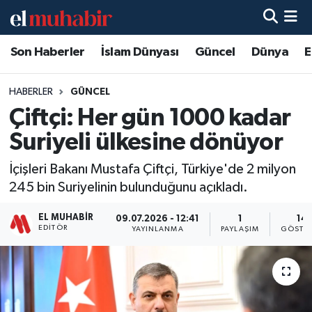
Son Haberler
İslam Dünyası
Güncel
Dünya
E
Hava Durumu
Trafik Durumu
HABERLER
GÜNCEL
Çiftçi: Her gün 1000 kadar
Süper Lig Puan Durumu ve Fikstür
Suriyeli ülkesine dönüyor
Tüm Manşetler
İçişleri Bakanı Mustafa Çiftçi, Türkiye'de 2 milyon
245 bin Suriyelinin bulunduğunu açıkladı.
Son Dakika Haberleri
EL MUHABIR
09.07.2026 - 12:41
1
14
EDITÖR
Haber Arşivi
YAYINLANMA
PAYLAŞIM
GÖSTE