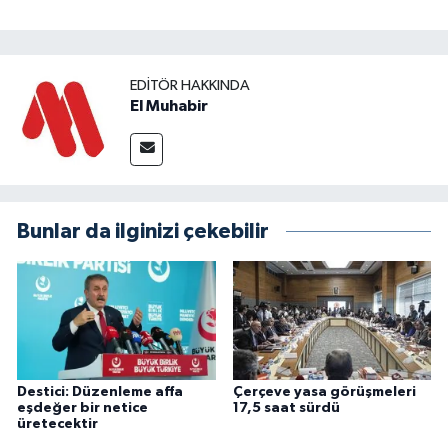
EDITÖR HAKKINDA
El Muhabir
Bunlar da ilginizi çekebilir
Destici: Düzenleme affa
Çerçeve yasa görüşmeleri
eşdeğer bir netice
17,5 saat sürdü
üretecektir