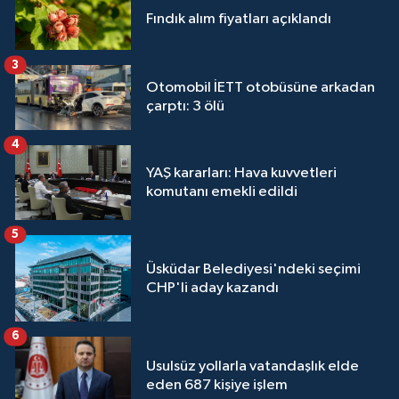
Fındık alım fiyatları açıklandı
3
Otomobil İETT otobüsüne arkadan
çarptı: 3 ölü
4
YAŞ kararları: Hava kuvvetleri
komutanı emekli edildi
5
Üsküdar Belediyesi'ndeki seçimi
CHP'li aday kazandı
6
Usulsüz yollarla vatandaşlık elde
eden 687 kişiye işlem