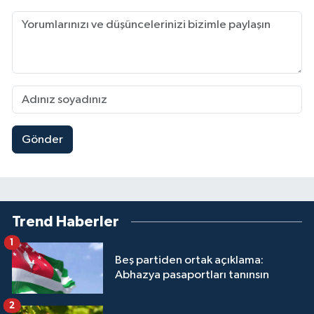
Gönder
Trend Haberler
1
Beş partiden ortak açıklama:
Abhazya pasaportları tanınsın
2