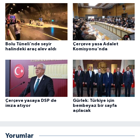
Bolu Tüneli'nde seyir
Çerçeve yasa Adalet
halindeki araç alev aldı
Komisyonu'nda
Çerçeve yasaya DSP de
Gürlek: Türkiye için
imza atıyor
bembeyaz bir sayfa
açılacak
Yorumlar