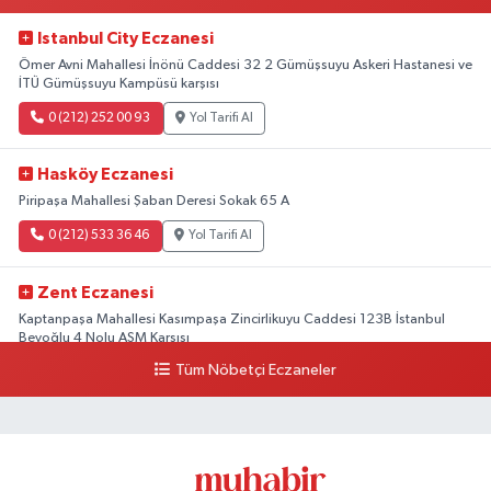
Istanbul City Eczanesi
Ömer Avni Mahallesi İnönü Caddesi 32 2 Gümüşsuyu Askeri Hastanesi ve
İTÜ Gümüşsuyu Kampüsü karşısı
0 (212) 252 00 93
Yol Tarifi Al
Hasköy Eczanesi
Piripaşa Mahallesi Şaban Deresi Sokak 65 A
0 (212) 533 36 46
Yol Tarifi Al
Zent Eczanesi
Kaptanpaşa Mahallesi Kasımpaşa Zincirlikuyu Caddesi 123B İstanbul
Beyoğlu 4 Nolu ASM Karşısı
Tüm Nöbetçi Eczaneler
0 (212) 297 96 92
Yol Tarifi Al