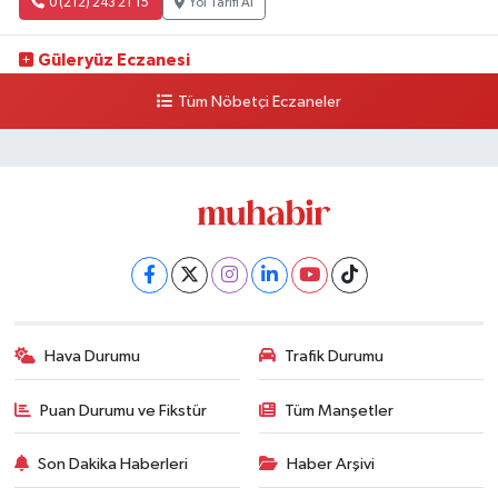
0 (212) 243 21 15
Yol Tarifi Al
Güleryüz Eczanesi
Piripaşa Mahallesi Şaban Deresi Sokak 7 D Koç Müzesi Arkası-
Tüm Nöbetçi Eczaneler
kalaycıbahçe Meydana Doğru
0 (212) 369 95 85
Yol Tarifi Al
Hava Durumu
Trafik Durumu
Puan Durumu ve Fikstür
Tüm Manşetler
Son Dakika Haberleri
Haber Arşivi