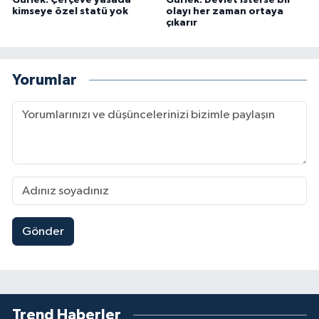
Gürlek: Çerçeve yasada
Gürlek: Devlet isterse bir
kimseye özel statü yok
olayı her zaman ortaya
çıkarır
Yorumlar
Gönder
Trend Haberler