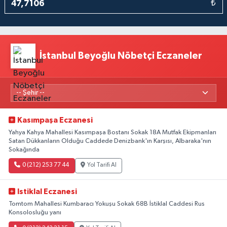
₺
İstanbul Beyoğlu Nöbetçi Eczaneler
Kasımpaşa Eczanesi
Yahya Kahya Mahallesi Kasımpaşa Bostanı Sokak 18A Mutfak Ekipmanları
Satan Dükkanların Olduğu Caddede Denizbank'ın Karşısı, Albaraka'nın
Sokağında
0 (212) 253 77 44
Yol Tarifi Al
Istiklal Eczanesi
Tomtom Mahallesi Kumbaracı Yokuşu Sokak 68B İstiklal Caddesi Rus
Konsolosluğu yanı