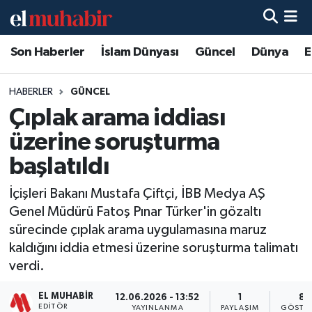
Son Haberler
İslam Dünyası
Güncel
Dünya
E
Hava Durumu
Trafik Durumu
HABERLER
GÜNCEL
Çıplak arama iddiası
Süper Lig Puan Durumu ve Fikstür
üzerine soruşturma
Tüm Manşetler
başlatıldı
İçişleri Bakanı Mustafa Çiftçi, İBB Medya AŞ
Son Dakika Haberleri
Genel Müdürü Fatoş Pınar Türker'in gözaltı
sürecinde çıplak arama uygulamasına maruz
Haber Arşivi
kaldığını iddia etmesi üzerine soruşturma talimatı
verdi.
EL MUHABIR
12.06.2026 - 13:52
1
8
EDITÖR
YAYINLANMA
PAYLAŞIM
GÖSTE