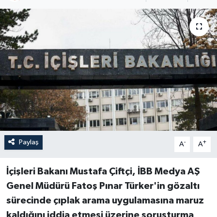
Paylaş
-
+
A
A
İçişleri Bakanı Mustafa Çiftçi, İBB Medya AŞ
Genel Müdürü Fatoş Pınar Türker'in gözaltı
sürecinde çıplak arama uygulamasına maruz
kaldığını iddia etmesi üzerine soruşturma