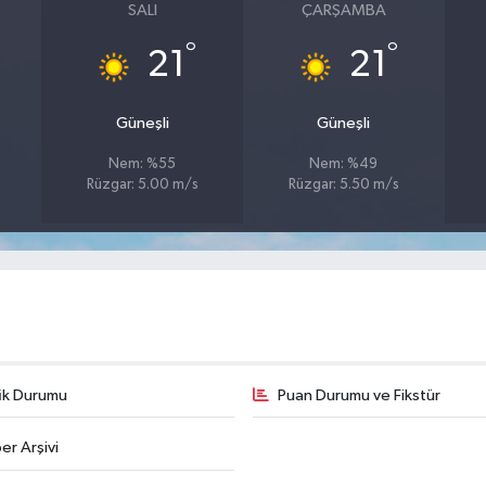
SALI
ÇARŞAMBA
°
°
21
21
Güneşli
Güneşli
Nem: %55
Nem: %49
Rüzgar: 5.00 m/s
Rüzgar: 5.50 m/s
fik Durumu
Puan Durumu ve Fikstür
er Arşivi