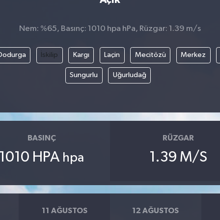
Nem: %65, Basınç: 1010 hpa hPa, Rüzgar: 1.39 m/s
Dodurga
İskilip
Kargı
Laçin
Mecitözü
Merkez
Sungurlu
Uğurludağ
BASINÇ
RÜZGAR
1010 HPA
1.39 M/S
hpa
11 AĞUSTOS
12 AĞUSTOS