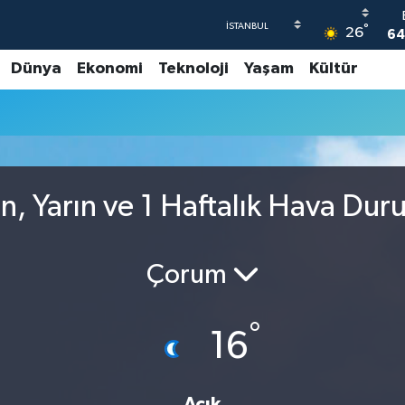
°
26
64
Dünya
Ekonomi
Teknoloji
Yaşam
Kültür
4
5
6
GR
6
ün, Yarın ve 1 Haftalık Hava Du
Çorum
°
16
Açık