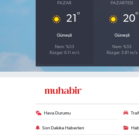
PAZAR
PAZARTESI
°
°
21
20
Güneşli
Güneşli
Nem: %53
Nem: %55
Rüzgar: 6.11 m/s
Rüzgar: 5.81 m/s
Hava Durumu
Tra
Son Dakika Haberleri
Hab