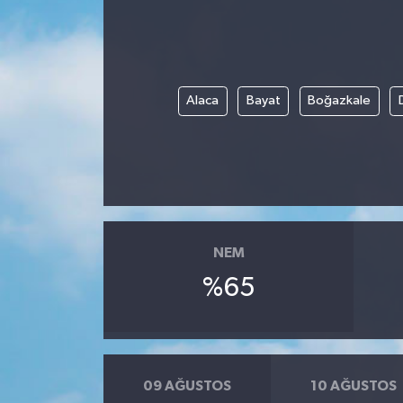
Alaca
Bayat
Boğazkale
NEM
%65
09 AĞUSTOS
10 AĞUSTOS