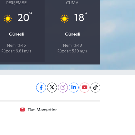
PERŞEMBE
CUMA
°
°
20
18
Güneşli
Güneşli
Nem: %45
Nem: %48
Rüzgar: 6.81 m/s
Rüzgar: 5.19 m/s
Tüm Manşetler