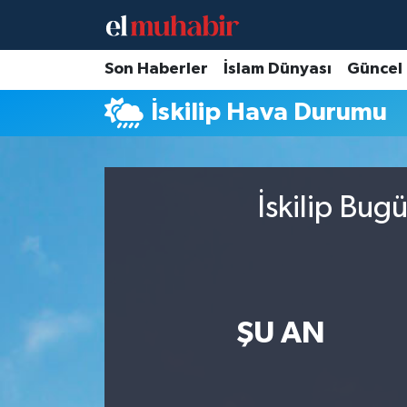
Hava Durumu
Son Haberler
İslam Dünyası
Güncel
İskilip Hava Durumu
Trafik Durumu
Süper Lig Puan Durumu ve Fikstür
İskilip Bug
Tüm Manşetler
Son Dakika Haberleri
Haber Arşivi
ŞU AN