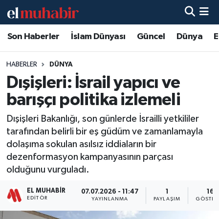
Son Haberler
İslam Dünyası
Güncel
Dünya
E
Hava Durumu
Trafik Durumu
HABERLER
DÜNYA
Dışişleri: İsrail yapıcı ve
Süper Lig Puan Durumu ve Fikstür
barışçı politika izlemeli
Tüm Manşetler
Dışişleri Bakanlığı, son günlerde İsrailli yetkililer
tarafından belirli bir eş güdüm ve zamanlamayla
Son Dakika Haberleri
dolaşıma sokulan asılsız iddiaların bir
dezenformasyon kampanyasının parçası
Haber Arşivi
olduğunu vurguladı.
EL MUHABIR
07.07.2026 - 11:47
1
16
EDITÖR
YAYINLANMA
PAYLAŞIM
GÖSTER