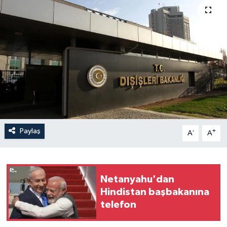
Paylaş
-
+
A
A
Netanyahu'dan
Hindistan başbakanına
telefon