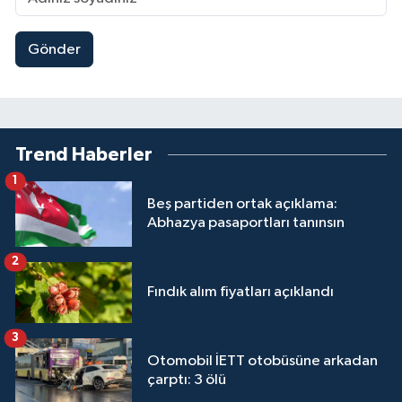
Gönder
Trend Haberler
1
Beş partiden ortak açıklama:
Abhazya pasaportları tanınsın
2
Fındık alım fiyatları açıklandı
3
Otomobil İETT otobüsüne arkadan
çarptı: 3 ölü