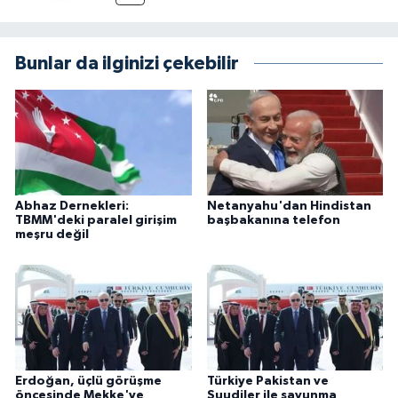
Bunlar da ilginizi çekebilir
Abhaz Dernekleri:
Netanyahu'dan Hindistan
TBMM'deki paralel girişim
başbakanına telefon
meşru değil
Erdoğan, üçlü görüşme
Türkiye Pakistan ve
öncesinde Mekke'ye
Suudiler ile savunma