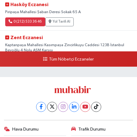
Hasköy Eczanesi
Piripaşa Mahallesi Şaban Deresi Sokak 65 A
0 (212) 533 36 46
Yol Tarifi Al
Zent Eczanesi
Kaptanpaşa Mahallesi Kasımpaşa Zincirlikuyu Caddesi 123B İstanbul
Beyoğlu 4 Nolu ASM Karşısı
Tüm Nöbetçi Eczaneler
0 (212) 297 96 92
Yol Tarifi Al
Hava Durumu
Trafik Durumu