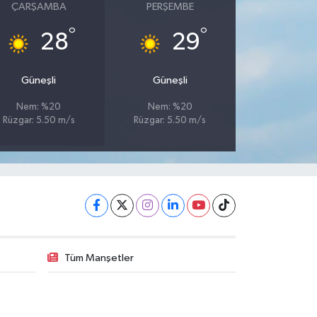
ÇARŞAMBA
PERŞEMBE
°
°
28
29
Güneşli
Güneşli
Nem: %20
Nem: %20
Rüzgar: 5.50 m/s
Rüzgar: 5.50 m/s
Tüm Manşetler