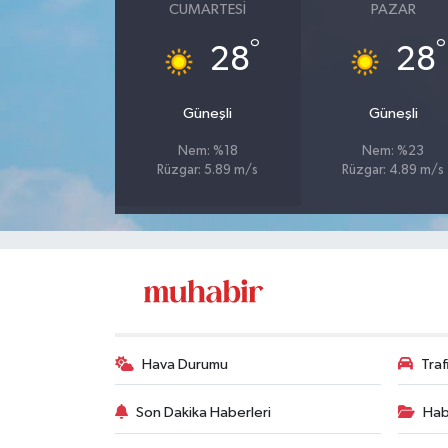
CUMARTESI
PAZAR
°
°
28
28
Güneşli
Güneşli
Nem: %18
Nem: %23
Rüzgar: 5.89 m/s
Rüzgar: 4.89 m/s
Hava Durumu
Tra
Son Dakika Haberleri
Hab