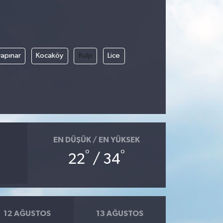
apınar
Kocaköy
Kulp
Lice
EN DÜŞÜK / EN YÜKSEK
°
°
22
/ 34
12 AĞUSTOS
13 AĞUSTOS