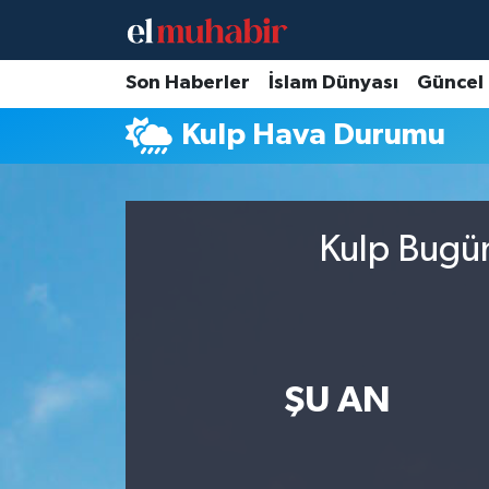
Hava Durumu
Son Haberler
İslam Dünyası
Güncel
Kulp Hava Durumu
Trafik Durumu
Süper Lig Puan Durumu ve Fikstür
Kulp Bugün
Tüm Manşetler
Son Dakika Haberleri
Haber Arşivi
ŞU AN