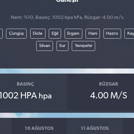
Nem: %10, Basınç: 1002 hpa hPa, Rüzgar: 4.00 m/s
Çüngüş
Dicle
Eğil
Ergani
Hani
Hazro
Kay
Silvan
Sur
Yenişehir
BASINÇ
RÜZGAR
1002 HPA
4.00 M/S
hpa
10 AĞUSTOS
11 AĞUSTOS