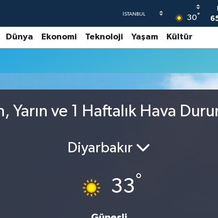
°
30
6
Dünya
Ekonomi
Teknoloji
Yaşam
Kültür
4
5
6
G
6
, Yarın ve 1 Haftalık Hava Dur
Diyarbakır
°
33
Güneşli