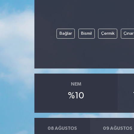
Bağlar
Bismil
Çermik
Çınar
NEM
%10
08 AĞUSTOS
09 AĞUSTOS