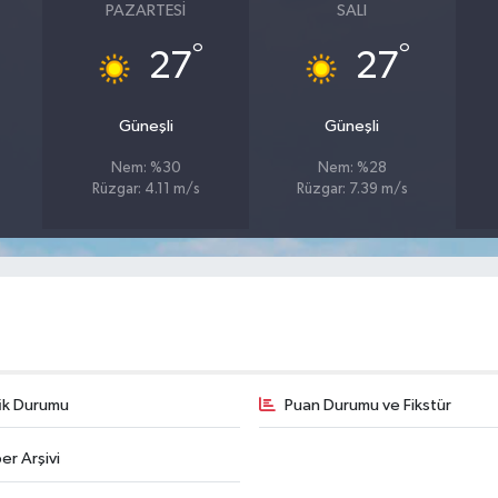
PAZARTESI
SALI
°
°
27
27
Güneşli
Güneşli
Nem: %30
Nem: %28
Rüzgar: 4.11 m/s
Rüzgar: 7.39 m/s
fik Durumu
Puan Durumu ve Fikstür
er Arşivi