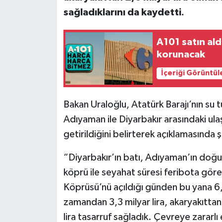
sağladıklarını da kaydetti.
A101 satın ald
korunacak
İçeriği Görüntül
Bakan Uraloğlu, Atatürk Barajı’nın su t
Adıyaman ile Diyarbakır arasındaki ula
getirildiğini belirterek açıklamasında 
“Diyarbakır’ın batı, Adıyaman’ın doğu i
köprü ile seyahat süresi feribota göre 
Köprüsü’nü açıldığı günden bu yana 6,9
zamandan 3,3 milyar lira, akaryakıttan
lira tasarruf sağladık. Çevreye zararl