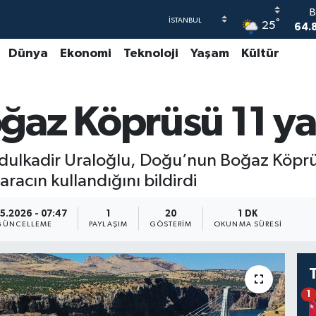
B
°
25
64.
Dünya
Ekonomi
Teknoloji
Yaşam
Kültür
47
55
az Köprüsü 11 ya
64
GR
6
dulkadir Uraloğlu, Doğu’nun Boğaz Köprüs
B
1
racın kullandığını bildirdi
5.2026 - 07:47
1
20
1 DK
GÜNCELLEME
PAYLAŞIM
GÖSTERIM
OKUNMA SÜRESI
1