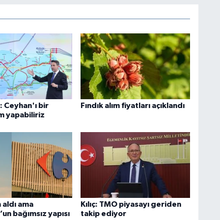
 Ceyhan'ı bir
Fındık alım fiyatları açıklandı
 yapabiliriz
 aldı ama
Kılıç: TMO piyasayı geriden
’un bağımsız yapısı
takip ediyor