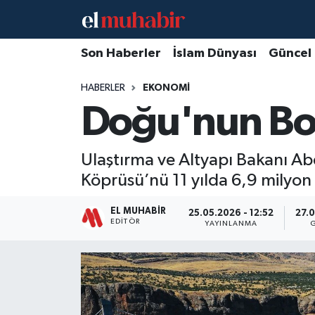
Hava Durumu
Son Haberler
İslam Dünyası
Güncel
HABERLER
EKONOMI
Trafik Durumu
Doğu'nun Boğ
Süper Lig Puan Durumu ve Fikstür
Ulaştırma ve Altyapı Bakanı Ab
Tüm Manşetler
Köprüsü’nü 11 yılda 6,9 milyon a
Son Dakika Haberleri
EL MUHABIR
25.05.2026 - 12:52
27.0
EDITÖR
YAYINLANMA
Haber Arşivi