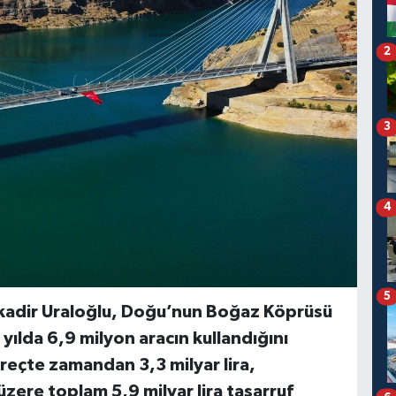
2
3
4
5
lkadir Uraloğlu, Doğu’nun Boğaz Köprüsü
 yılda 6,9 milyon aracın kullandığını
süreçte zamandan 3,3 milyar lira,
üzere toplam 5,9 milyar lira tasarruf