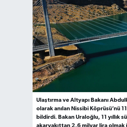
Ulaştırma ve Altyapı Bakanı Abdu
olarak anılan Nissibi Köprüsü’nü 11
bildirdi. Bakan Uraloğlu, 11 yıllık 
akaryakıttan 2,6 milyar lira olmak 