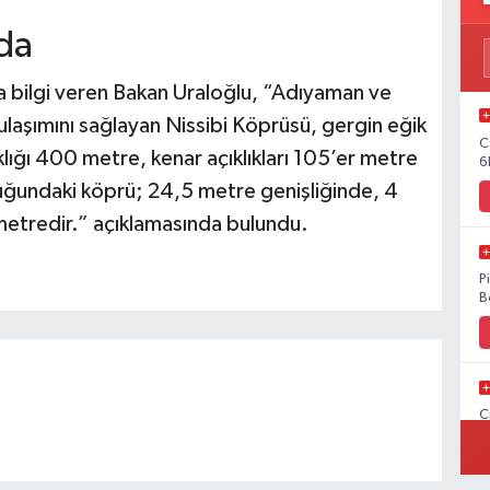
da
da bilgi veren Bakan Uraloğlu, “Adıyaman ve
 ulaşımını sağlayan Nissibi Köprüsü, gergin eğik
C
ıklığı 400 metre, kenar açıklıkları 105’er metre
6
ğundaki köprü; 24,5 metre genişliğinde, 4
6 metredir.” açıklamasında bulundu.
P
B
C
B