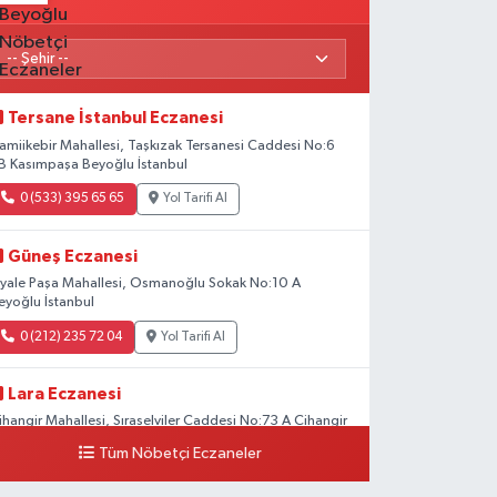
Tersane İstanbul Eczanesi
amiikebir Mahallesi, Taşkızak Tersanesi Caddesi No:6
B Kasımpaşa Beyoğlu İstanbul
0 (533) 395 65 65
Yol Tarifi Al
Güneş Eczanesi
iyale Paşa Mahallesi, Osmanoğlu Sokak No:10 A
eyoğlu İstanbul
0 (212) 235 72 04
Yol Tarifi Al
Lara Eczanesi
ihangir Mahallesi, Sıraselviler Caddesi No:73 A Cihangir
eyoğlu İstanbul
Tüm Nöbetçi Eczaneler
0 (212) 293 90 86
Yol Tarifi Al