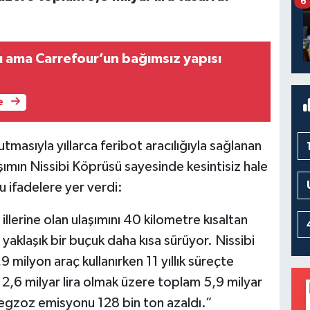
6
ı ama Carrefour’un bağımsız yapısı
e
utmasıyla yıllarca feribot aracılığıyla sağlanan
şımın Nissibi Köprüsü sayesinde kesintisiz hale
şu ifadelere yer verdi:
llerine olan ulaşımını 40 kilometre kısaltan
yaklaşık bir buçuk daha kısa sürüyor. Nissibi
 milyon araç kullanırken 11 yıllık süreçte
 2,6 milyar lira olmak üzere toplam 5,9 milyar
ı egzoz emisyonu 128 bin ton azaldı.”