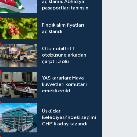
açıklama: Abhazya
pasaportları tanınsın
Fındık alım fiyatları
açıklandı
Otomobil İETT
otobüsüne arkadan
çarptı: 3 ölü
YAŞ kararları: Hava
kuvvetleri komutanı
emekli edildi
Üsküdar
Belediyesi'ndeki seçimi
CHP'li aday kazandı