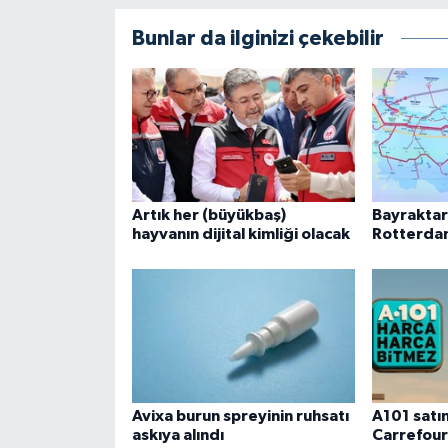
Bunlar da ilginizi çekebilir
Artık her (büyükbaş)
Bayraktar:
hayvanın dijital kimliği olacak
Rotterdam
Avixa burun spreyinin ruhsatı
A101 satın
askıya alındı
Carrefour