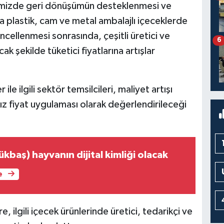
kemizde geri dönüşümün desteklenmesi ve
la plastik, cam ve metal ambalajlı içeceklerde
cellenmesi sonrasında, çeşitli üretici ve
6
cak şekilde tüketici fiyatlarına artışlar
le ilgili sektör temsilcileri, maliyet artışı
ksız fiyat uygulaması olarak değerlendirileceği
ükbaş) hayvanın dijital kimliği olacak
e
, ilgili içecek ürünlerinde üretici, tedarikçi ve