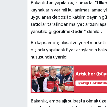
Bakanlıktan yapılan açıklamada, "Ül
kaynakların verimli kullanılması amacıy
uygulanan depozito katılım payının gün
satıcılar tarafından maliyet artışını aşa
yansıtıldığı görülmektedir." denildi.
Bu kapsamda; ulusal ve yerel marketler i
dışında yapılacak fiyat artışlarının ha
hususunda uyarıld
Artık her (büy
İçeriği Görüntül
Bakanlık, ambalajlı su başta olmak üzere