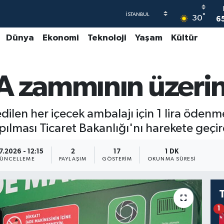
°
30
6
Dünya
Ekonomi
Teknoloji
Yaşam
Kültür
4
5
A zammının üzerin
6
G
6
ilen her içecek ambalajı için 1 lira ödenm
ılması Ticaret Bakanlığı'nı harekete geçir
7.2026 - 12:15
2
17
1 DK
ÜNCELLEME
PAYLAŞIM
GÖSTERIM
OKUNMA SÜRESI
1