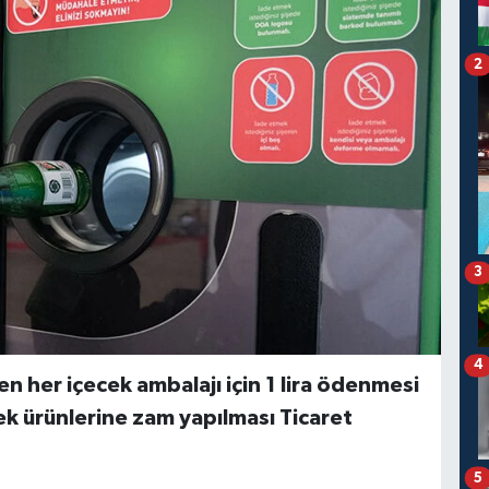
2
3
4
 her içecek ambalajı için 1 lira ödenmesi
ek ürünlerine zam yapılması Ticaret
5