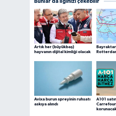
Bunlar da ilginizi çekebilir
Artık her (büyükbaş)
Bayraktar:
hayvanın dijital kimliği olacak
Rotterdam
Avixa burun spreyinin ruhsatı
A101 satın
askıya alındı
Carrefour
korunaca