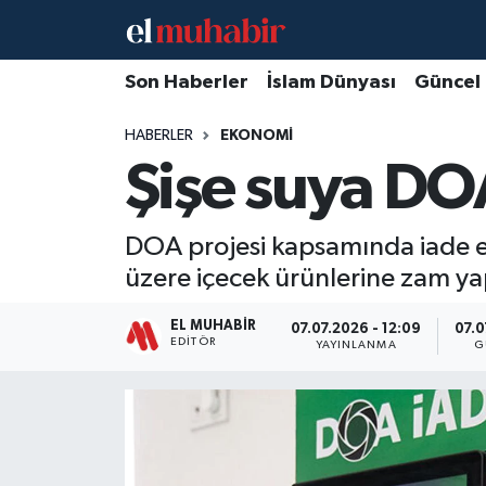
Hava Durumu
Son Haberler
İslam Dünyası
Güncel
HABERLER
EKONOMI
Trafik Durumu
Şişe suya DO
Süper Lig Puan Durumu ve Fikstür
DOA projesi kapsamında iade ed
Tüm Manşetler
üzere içecek ürünlerine zam yap
Son Dakika Haberleri
EL MUHABIR
07.07.2026 - 12:09
07.0
EDITÖR
YAYINLANMA
G
Haber Arşivi