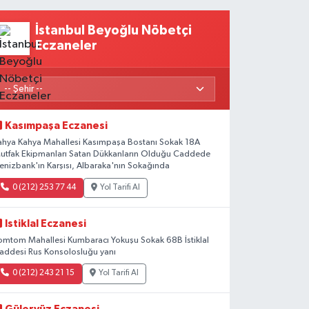
İstanbul Beyoğlu Nöbetçi
Eczaneler
Kasımpaşa Eczanesi
ahya Kahya Mahallesi Kasımpaşa Bostanı Sokak 18A
utfak Ekipmanları Satan Dükkanların Olduğu Caddede
enizbank'ın Karşısı, Albaraka'nın Sokağında
0 (212) 253 77 44
Yol Tarifi Al
Istiklal Eczanesi
omtom Mahallesi Kumbaracı Yokuşu Sokak 68B İstiklal
addesi Rus Konsolosluğu yanı
0 (212) 243 21 15
Yol Tarifi Al