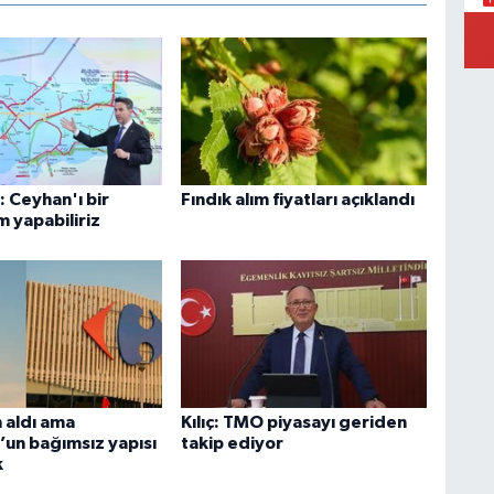
P
A
 Ceyhan'ı bir
Fındık alım fiyatları açıklandı
 yapabiliriz
 aldı ama
Kılıç: TMO piyasayı geriden
’un bağımsız yapısı
takip ediyor
k