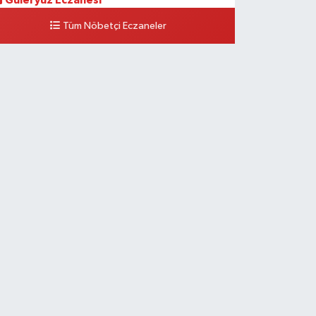
Güleryüz Eczanesi
iripaşa Mahallesi Şaban Deresi Sokak 7 D Koç Müzesi
Tüm Nöbetçi Eczaneler
rkası-kalaycıbahçe Meydana Doğru
0 (212) 369 95 85
Yol Tarifi Al