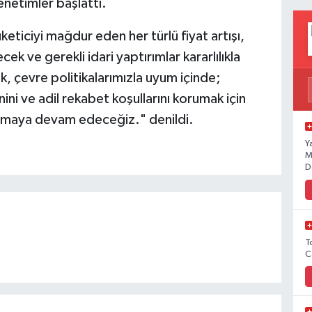
enetimler başlattı.
keticiyi mağdur eden her türlü fiyat artışı,
k ve gerekli idari yaptırımlar kararlılıkla
k, çevre politikalarımızla uyum içinde;
nini ve adil rekabet koşullarını korumak için
 almaya devam edeceğiz." denildi.
Y
M
D
T
C