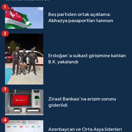
1
Beş partiden ortak açıklama:
Abhazya pasaportları tanınsın
2
Erdoğan'a suikast girişimine katılan
B.K. yakalandı
3
Ziraat Bankası'na erişim sorunu
giderildi
4
Azerbaycan ve Orta Asya liderleri