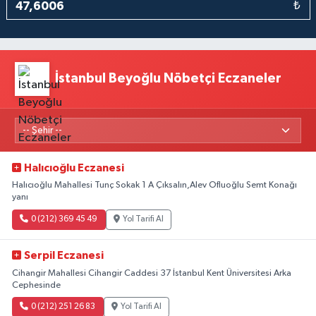
₺
İstanbul Beyoğlu Nöbetçi Eczaneler
Halıcıoğlu Eczanesi
Halıcıoğlu Mahallesi Tunç Sokak 1 A Çıksalın,Alev Ofluoğlu Semt Konağı
yanı
0 (212) 369 45 49
Yol Tarifi Al
Serpil Eczanesi
Cihangir Mahallesi Cihangir Caddesi 37 İstanbul Kent Üniversitesi Arka
Cephesinde
0 (212) 251 26 83
Yol Tarifi Al