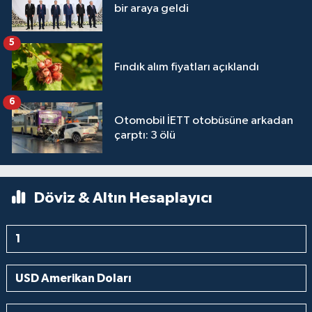
bir araya geldi
5
Fındık alım fiyatları açıklandı
6
Otomobil İETT otobüsüne arkadan
çarptı: 3 ölü
Döviz & Altın Hesaplayıcı