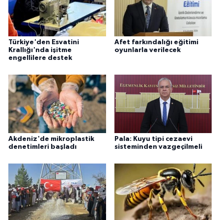
Türkiye'den Esvatini
Afet farkındalığı eğitimi
Krallığı'nda işitme
oyunlarla verilecek
engellilere destek
Akdeniz'de mikroplastik
Pala: Kuyu tipi cezaevi
denetimleri başladı
sisteminden vazgeçilmeli