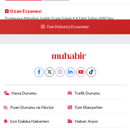
Ozan Eczanesi
Piyalepaşa Mahallesi Sağlık Ocağı Sokak 9 A Fatih Sultan ASM Yanı
Tüm Nöbetçi Eczaneler
0 (212) 297 30 13
Yol Tarifi Al
Hava Durumu
Trafik Durumu
Puan Durumu ve Fikstür
Tüm Manşetler
Son Dakika Haberleri
Haber Arşivi