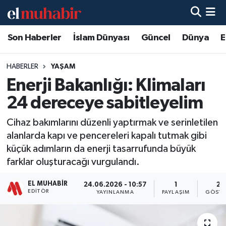
Son Haberler
İslam Dünyası
Güncel
Dünya
E
Hava Durumu
Trafik Durumu
HABERLER
YAŞAM
Enerji Bakanlığı: Klimaları
Süper Lig Puan Durumu ve Fikstür
24 dereceye sabitleyelim
Tüm Manşetler
Cihaz bakımlarını düzenli yaptırmak ve serinletilen
alanlarda kapı ve pencereleri kapalı tutmak gibi
Son Dakika Haberleri
küçük adımların da enerji tasarrufunda büyük
farklar oluşturacağı vurgulandı.
Haber Arşivi
EL MUHABIR
24.06.2026 - 10:57
1
27
EDITÖR
YAYINLANMA
PAYLAŞIM
GÖSTE